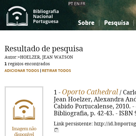
PT
EN
FR
Sobre
Pesquisa
Sobre a Bibliografia Nacional
Simples
Conhecimento, Informação...
Conhecimento, Informação...
Combinada
A
Resultado de pesquisa
Ciências sociais...
Ciências sociais...
Autor:=HOELZER, JEAN WATSON
Arte, desporto...
Arte, desporto...
1
registos encontrados
ADICIONAR TODOS
|
RETIRAR TODOS
Oporto Cathedral
1 -
/ Carl
Jean Hoelzer, Alexandra Andr
Cabido Portucalense, 2010. - 43,
Bibliografia, p. 42-43. - ISBN
Link persistente: http://id.bnportu