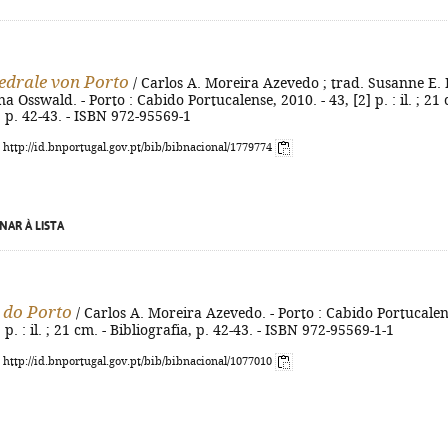
edrale von Porto
/ Carlos A. Moreira Azevedo ; trad. Susanne E. 
na Osswald. - Porto : Cabido Portucalense, 2010. - 43, [2] p. : il. ; 21
a, p. 42-43. - ISBN 972-95569-1
: http://id.bnportugal.gov.pt/bib/bibnacional/1779774
NAR À LISTA
 do Porto
/ Carlos A. Moreira Azevedo. - Porto : Cabido Portucalen
] p. : il. ; 21 cm. - Bibliografia, p. 42-43. - ISBN 972-95569-1-1
: http://id.bnportugal.gov.pt/bib/bibnacional/1077010