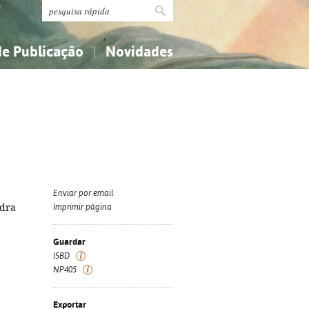
de Publicação
Novidades
s
Religião...
Religião...
Ciências aplicadas...
Ciências aplicadas...
História, geografia, biografias...
História, geografia, biografias...
Enviar por email
ndra
Imprimir página
Guardar
ISBD
NP405
Exportar