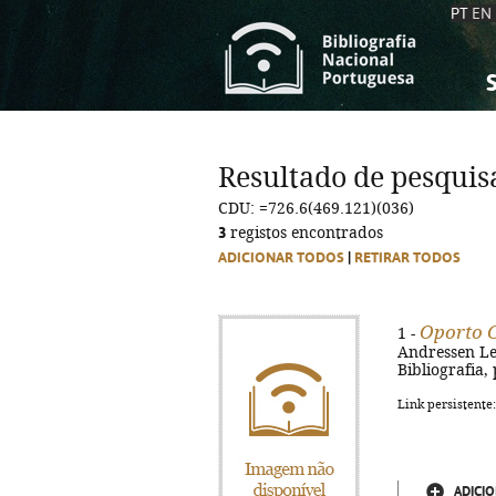
PT
EN
S
S
C
C
Resultado de pesquis
C
C
CDU: =726.6(469.121)(036)
A
A
3
registos encontrados
ADICIONAR TODOS
|
RETIRAR TODOS
Oporto 
1 -
Andressen Leit
Bibliografia,
Link persistente
ADICIO