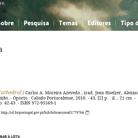
FR
Sobre
Pesquisa
Temas
Editores
Tipo 
obre a Bibliografia Nacional
imples
onhecimento, Informação...
onhecimento, Informação...
Combinada
A minha lista
Como utilizar
Filosofia, psicologia...
Filosofia, psicologia...
Perguntas frequente
a
iências sociais...
iências sociais...
Ciências exatas e naturais...
Ciências exatas e naturais...
rte, desporto...
rte, desporto...
Literatura, linguística...
Literatura, linguística...
Cathedral
/ Carlos A. Moreira Azevedo ; trad. Jean Hoelzer, Alexa
ão. - Oporto : Cabido Portucalense, 2010. - 43, [2] p. : il. ; 21 cm. -
 p. 42-43. - ISBN 972-95569-1
: http://id.bnportugal.gov.pt/bib/bibnacional/1779764
NAR À LISTA