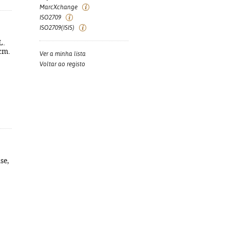
MarcXchange
ISO2709
ISO2709(ISIS)
L.
 cm.
Ver a minha lista
Voltar ao registo
se,