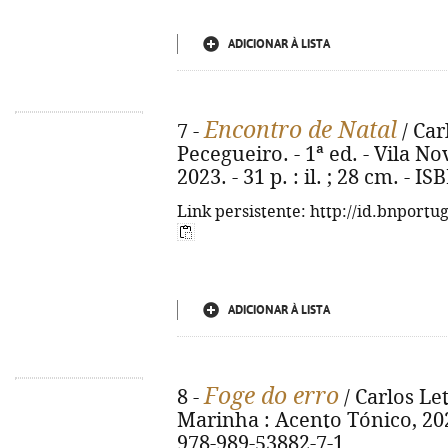
ADICIONAR À LISTA
Encontro de Natal
7 -
/ Car
Pecegueiro. - 1ª ed. - Vila N
2023. - 31 p. : il. ; 28 cm. - 
Link persistente: http://id.bnportu
ADICIONAR À LISTA
Foge do erro
8 -
/ Carlos Let
Marinha : Acento Tónico, 2023.
978-989-53882-7-1