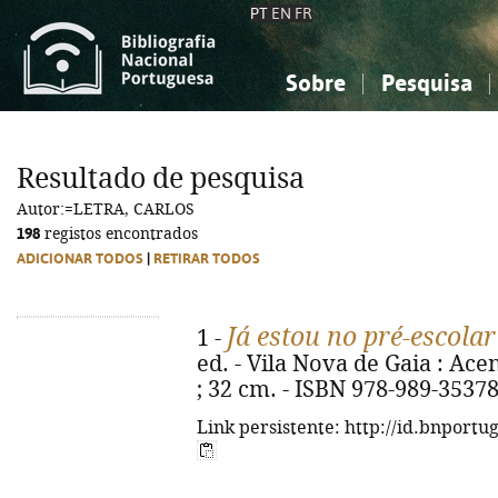
PT
EN
FR
Sobre
Pesquisa
Sobre a Bibliografia Nacional
Simples
Conhecimento, Informação...
Conhecimento, Informação...
Combinada
A
Resultado de pesquisa
Ciências sociais...
Ciências sociais...
Autor:=LETRA, CARLOS
Arte, desporto...
Arte, desporto...
198
registos encontrados
ADICIONAR TODOS
|
RETIRAR TODOS
Já estou no pré-escolar
1 -
ed. - Vila Nova de Gaia : Acent
; 32 cm. - ISBN 978-989-35378
Link persistente: http://id.bnportu