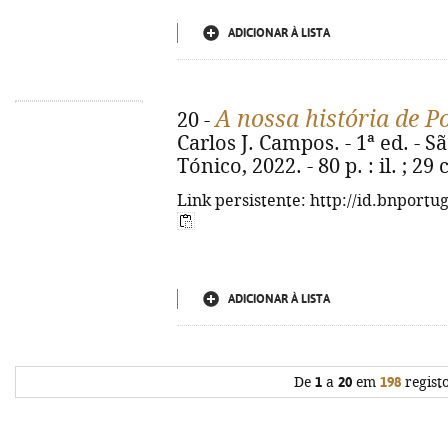
ADICIONAR À LISTA
A nossa história de P
20 -
Carlos J. Campos. - 1ª ed. - 
Tónico, 2022. - 80 p. : il. ; 2
Link persistente: http://id.bnportu
ADICIONAR À LISTA
De
1
a
20
em
198
regist