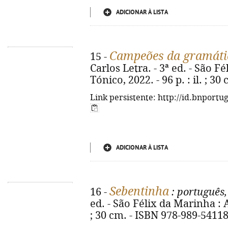
ADICIONAR À LISTA
Campeões da gramáti
15 -
Carlos Letra. - 3ª ed. - São 
Tónico, 2022. - 96 p. : il. ; 3
Link persistente: http://id.bnportu
ADICIONAR À LISTA
Sebentinha
16 -
: português
ed. - São Félix da Marinha : A
; 30 cm. - ISBN 978-989-54118