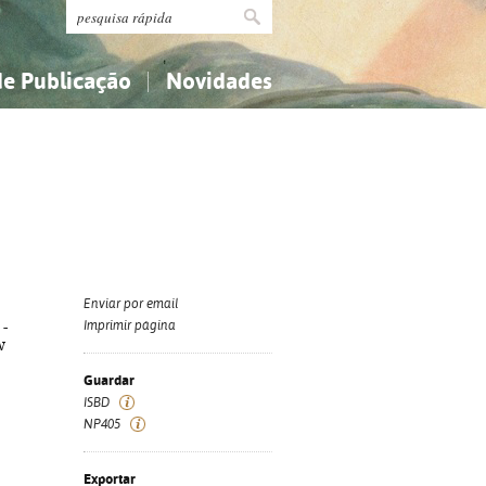
de Publicação
Novidades
s
Religião...
Religião...
Ciências aplicadas...
Ciências aplicadas...
História, geografia, biografias...
História, geografia, biografias...
Enviar por email
 -
Imprimir página
w
Guardar
ISBD
NP405
Exportar