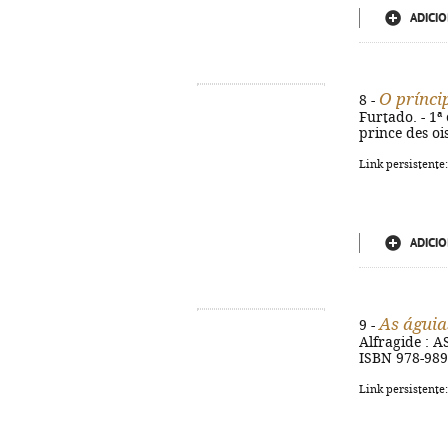
ADICIO
O prínci
8 -
Furtado. - 1ª e
prince des oi
Link persistente
ADICIO
As águi
9 -
Alfragide : AS
ISBN 978-989
Link persistente