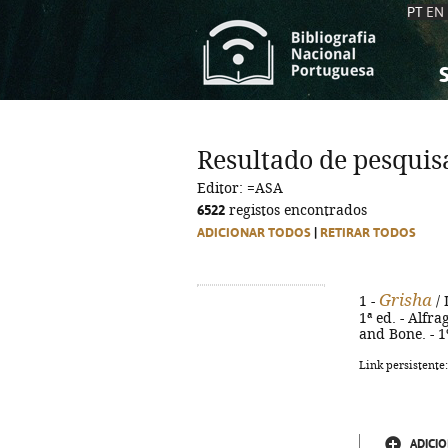
PT
EN
S
S
C
C
Resultado de pesquis
C
C
Editor: =ASA
A
A
6522
registos encontrados
ADICIONAR TODOS
|
RETIRAR TODOS
Grisha
1 -
/ 
1ª ed. - Alfra
and Bone. - 1
Link persistente
ADICIO