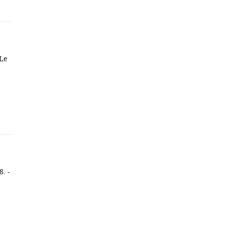
 Le
8. -