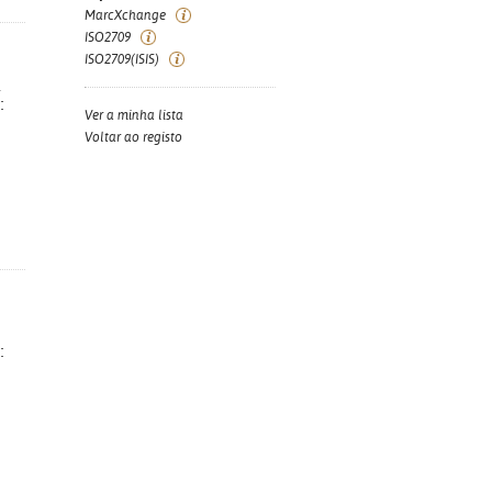
MarcXchange
ISO2709
ISO2709(ISIS)
a
:
Ver a minha lista
Voltar ao registo
: