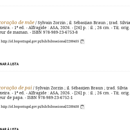
coração de mãe
/ Sylvain Zorzin ; il. Sébastian Braun ; trad. Sílvi
ira. - 1ª ed. - Alfragide : ASA, 2026. - [26] p. : il. ; 26 cm. - Tít. orig.
ur de maman. - ISBN 978-989-23-6753-8
: http://id.bnportugal.gov.pt/bib/bibnacional/2288455
NAR À LISTA
oração de pai
/ Sylvain Zorzin ; il. Sébastien Braun ; trad. Sílvia
ira. - 1ª ed. - Alfragide : ASA, 2026. - [26] p. : il. ; 26 cm. - Tít. orig.
ur de papa. - ISBN 978-989-23-6752-1
: http://id.bnportugal.gov.pt/bib/bibnacional/2288458
NAR À LISTA