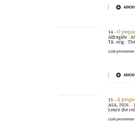
ADICIO
O pequ
14 -
Alfragide : AS
Tít. orig.: T
Link persistente
ADICIO
A pingu
15 -
ASA, 2026. - 1
Learn the col
Link persistente