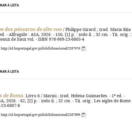
NAR À LISTA
pe dos pássaros de alto voo
/ Philippe Girard ; trad. Maria Rita
d. - Alfragide : ASA, 2026. - 150, [1] p. : todo il. ; 32 cm. - Tít. orig.:
seaux de haut vol. - ISBN 978-989-23-6805-4
: http://id.bnportugal.gov.pt/bib/bibnacional/2287976
NAR À LISTA
as de Roma
. Livro 8 / Marini ; trad. Helena Guimarães. - 1ª ed. -
A, 2026. - 62, [2] p. : todo il. ; 32 cm. - Tít. orig.: Les aigles de Rome 
-23-6807-8
: http://id.bnportugal.gov.pt/bib/bibnacional/2287999