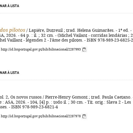
NAR À LISTA
dos pilotos
/ Lapiére, Dutreuil ; trad. Helena Guimarães. - 1ª ed. -
A, 2026. - 64 p. : il. ; 32 cm. - (Michel Vailant - corridas lendárias ; 2)
chel Vaillant - légendes 2 - l'âme des pilotes. - ISBN 978-989-23-6825-
: http://id.bnportugal.gov.pt/bib/bibnacional/2287993
NAR À LISTA
Vol. 2, Os novos russos / Pierre-Henry Gomont ; trad. Paula Caetano. 
 : ASA, 2026. - 104, [4] p. : todo il. ; 30 cm. - Tít. orig.: Slava 2 - Les
ses. - ISBN 978-989-23-6821-4
: http://id.bnportugal.gov.pt/bib/bibnacional/2287978