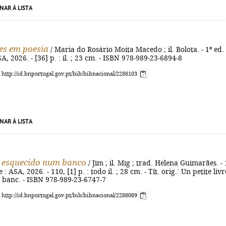
NAR À LISTA
es em poesia
/ Maria do Rosário Moita Macedo ; il. Bolota. - 1ª ed. 
A, 2026. - [36] p. : il. ; 23 cm. - ISBN 978-989-23-6894-8
: http://id.bnportugal.gov.pt/bib/bibnacional/2288103
NAR À LISTA
 esquecido num banco
/ Jim ; il. Mig ; trad. Helena Guimarães. - 
 : ASA, 2026. - 110, [1] p. : todo il. ; 28 cm. - Tít. orig.: Un petite livr
 banc. - ISBN 978-989-23-6747-7
: http://id.bnportugal.gov.pt/bib/bibnacional/2288089