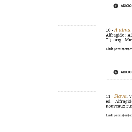
ADICIO
A alma 
10 -
Alfragide : AS
Tít. orig.: Mi
Link persistente
ADICIO
Slava
11 -
. 
ed. - Alfragide
nouveaux rus
Link persistente