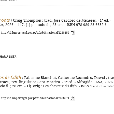
roots
/ Craig Thompson ; trad. José Cardoso de Menezes. - 1ª ed. -
A, 2026. - 447, [1] p. : todo il. ; 25 cm. - ISBN 978-989-23-6632-6
: http://id.bnportugal.gov.pt/bib/bibnacional/2288159
NAR À LISTA
os de Édith
/ Fabienne Blanchut, Catherine Locandro, Dawid ; tra
ães ; rev. linguística Sara Moreira. - 1ª ed. - Alfragide : ASA, 2026.
todo il. ; 28 cm. - Tít. orig.: Les cheveux d'Édith. - ISBN 978-989-23-6
: http://id.bnportugal.gov.pt/bib/bibnacional/2288071