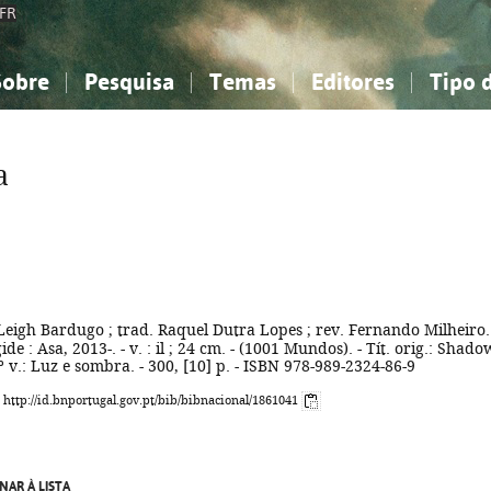
FR
Sobre
Pesquisa
Temas
Editores
Tipo 
obre a Bibliografia Nacional
imples
onhecimento, Informação...
onhecimento, Informação...
Combinada
A minha lista
Como utilizar
Filosofia, psicologia...
Filosofia, psicologia...
Perguntas frequente
a
iências sociais...
iências sociais...
Ciências exatas e naturais...
Ciências exatas e naturais...
rte, desporto...
rte, desporto...
Literatura, linguística...
Literatura, linguística...
Leigh Bardugo ; trad. Raquel Dutra Lopes ; rev. Fernando Milheiro.
gide : Asa, 2013-. - v. : il ; 24 cm. - (1001 Mundos). - Tít. orig.: Shado
º v.: Luz e sombra. - 300, [10] p. - ISBN 978-989-2324-86-9
: http://id.bnportugal.gov.pt/bib/bibnacional/1861041
NAR À LISTA