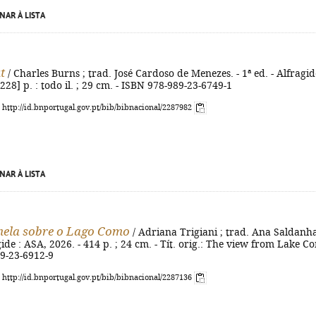
NAR À LISTA
t
/ Charles Burns ; trad. José Cardoso de Menezes. - 1ª ed. - Alfragid
228] p. : todo il. ; 29 cm. - ISBN 978-989-23-6749-1
: http://id.bnportugal.gov.pt/bib/bibnacional/2287982
NAR À LISTA
nela sobre o Lago Como
/ Adriana Trigiani ; trad. Ana Saldanha
agide : ASA, 2026. - 414 p. ; 24 cm. - Tít. orig.: The view from Lake C
89-23-6912-9
: http://id.bnportugal.gov.pt/bib/bibnacional/2287136