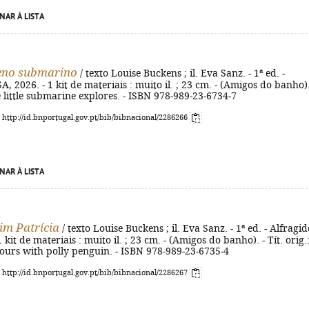
NAR À LISTA
eno submarino
/ texto Louise Buckens ; il. Eva Sanz. - 1ª ed. -
A, 2026. - 1 kit de materiais : muito il. ; 23 cm. - (Amigos do banho).
he little submarine explores. - ISBN 978-989-23-6734-7
: http://id.bnportugal.gov.pt/bib/bibnacional/2286266
NAR À LISTA
im Patrícia
/ texto Louise Buckens ; il. Eva Sanz. - 1ª ed. - Alfragid
 kit de materiais : muito il. ; 23 cm. - (Amigos do banho). - Tít. orig.
ours with polly penguin. - ISBN 978-989-23-6735-4
: http://id.bnportugal.gov.pt/bib/bibnacional/2286267