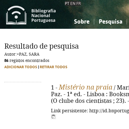
PT
EN
FR
Sobre
Pesquisa
Sobre a Bibliografia Nacional
Simples
Conhecimento, Informação...
Conhecimento, Informação...
Combinada
A
Resultado de pesquisa
Ciências sociais...
Ciências sociais...
Autor:=PAZ, SARA
Arte, desporto...
Arte, desporto...
86
registos encontrados
ADICIONAR TODOS
|
RETIRAR TODOS
Mistério na praia
1 -
/ Mari
Paz. - 1ª ed. - Lisboa : Booksmi
(O clube dos cientistas ; 23).
Link persistente: http://id.bnportu