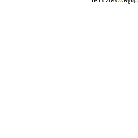
De
1
a
20
em
86
registo