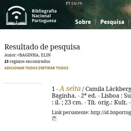
PT
EN
FR
Sobre
Pesquisa
Sobre a Bibliografia Nacional
Simples
Conhecimento, Informação...
Conhecimento, Informação...
Combinada
A
Resultado de pesquisa
Ciências sociais...
Ciências sociais...
Autor:=BAGINHA, ELIN
Arte, desporto...
Arte, desporto...
23
registos encontrados
ADICIONAR TODOS
|
RETIRAR TODOS
A seita
1 -
/ Camila Läckberg,
Baginha. - 2ª ed. - Lisboa : S
: il. ; 23 cm. - Tít. orig.: Kul
Link persistente: http://id.bnportu