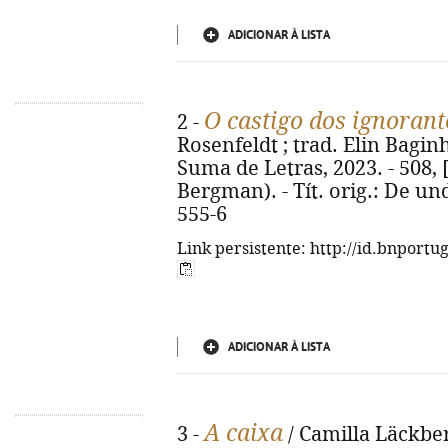
ADICIONAR À LISTA
O castigo dos ignorant
2 -
Rosenfeldt ; trad. Elin Baginh
Suma de Letras, 2023. - 508, [
Bergman). - Tít. orig.: De u
555-6
Link persistente: http://id.bnportu
ADICIONAR À LISTA
A caixa
3 -
/ Camilla Läckber