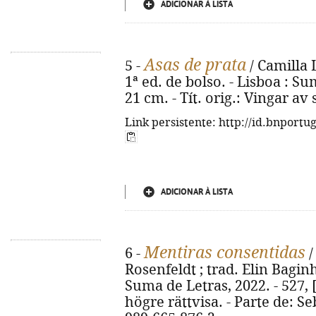
ADICIONAR À LISTA
Asas de prata
5 -
/ Camilla 
1ª ed. de bolso. - Lisboa : Sum
21 cm. - Tít. orig.: Vingar av
Link persistente: http://id.bnportu
ADICIONAR À LISTA
Mentiras consentidas
6 -
/
Rosenfeldt ; trad. Elin Baginh
Suma de Letras, 2022. - 527, [1
högre rättvisa. - Parte de: S