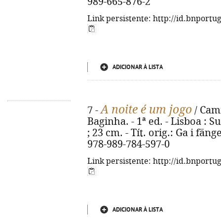
989-665-876-2
Link persistente: http://id.bnportu
ADICIONAR À LISTA
A noite é um jogo
7 -
/ Cami
Baginha. - 1ª ed. - Lisboa : S
; 23 cm. - Tít. orig.: Ga i fä
978-989-784-597-0
Link persistente: http://id.bnportu
ADICIONAR À LISTA