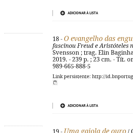
ADICIONAR À LISTA
O evangelho das engu
18 -
fascinou Freud e Aristóteles 
Svensson ; trag. Elin Baginha.
2019. - 239 p. ; 23 cm. - Tít. 
989-665-888-5
Link persistente: http://id.bnportu
ADICIONAR À LISTA
Uma gaiola de ouro
19 -
/ 