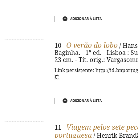
ADICIONAR À LISTA
O verão do lobo
10 -
/ Hans 
Baginha. - 1ª ed. - Lisboa : S
23 cm. - Tít. orig.: Vargaso
Link persistente: http://id.bnportu
ADICIONAR À LISTA
Viagem pelos sete pe
11 -
portuguesa
/ Henrik Brandã