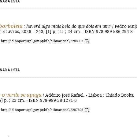
NAR À LISTA
 borboleta
: haverá algo mais belo do que dois em um?
/ Pedro Mujo
 : 5 Livros, 2026. - 243, [1] p. : il. ; 24 cm. - ISBN 978-989-586-294-8
: http://id.bnportugal.gov.pt/bib/bibnacional/2288063
NAR À LISTA
o verde se apaga
/ Adérito José Rafael. - Lisboa : Chiado Books,
[5] p. ; 23 cm. - ISBN 978-989-38-1271-6
: http://id.bnportugal.gov.pt/bib/bibnacional/2287696