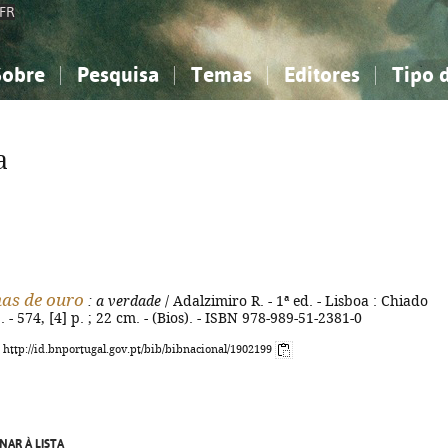
FR
Sobre
Pesquisa
Temas
Editores
Tipo 
obre a Bibliografia Nacional
imples
onhecimento, Informação...
onhecimento, Informação...
Combinada
A minha lista
Como utilizar
Filosofia, psicologia...
Filosofia, psicologia...
Perguntas frequente
a
iências sociais...
iências sociais...
Ciências exatas e naturais...
Ciências exatas e naturais...
rte, desporto...
rte, desporto...
Literatura, linguística...
Literatura, linguística...
as de ouro
: a verdade
/ Adalzimiro R. - 1ª ed. - Lisboa : Chiado
 - 574, [4] p. ; 22 cm. - (Bios). - ISBN 978-989-51-2381-0
: http://id.bnportugal.gov.pt/bib/bibnacional/1902199
NAR À LISTA