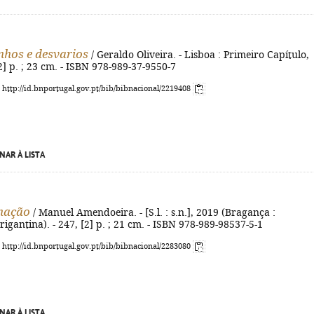
nhos e desvarios
/ Geraldo Oliveira. - Lisboa : Primeiro Capítulo,
[2] p. ; 23 cm. - ISBN 978-989-37-9550-7
: http://id.bnportugal.gov.pt/bib/bibnacional/2219408
NAR À LISTA
nação
/ Manuel Amendoeira. - [S.l. : s.n.], 2019 (Bragança :
rigantina). - 247, [2] p. ; 21 cm. - ISBN 978-989-98537-5-1
: http://id.bnportugal.gov.pt/bib/bibnacional/2283080
NAR À LISTA