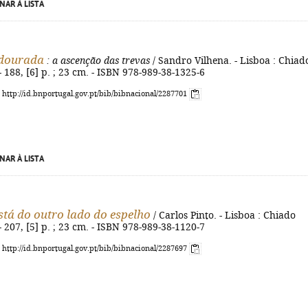
NAR À LISTA
 dourada
: a ascenção das trevas
/ Sandro Vilhena. - Lisboa : Chiad
- 188, [6] p. ; 23 cm. - ISBN 978-989-38-1325-6
: http://id.bnportugal.gov.pt/bib/bibnacional/2287701
NAR À LISTA
tá do outro lado do espelho
/ Carlos Pinto. - Lisboa : Chiado
- 207, [5] p. ; 23 cm. - ISBN 978-989-38-1120-7
: http://id.bnportugal.gov.pt/bib/bibnacional/2287697