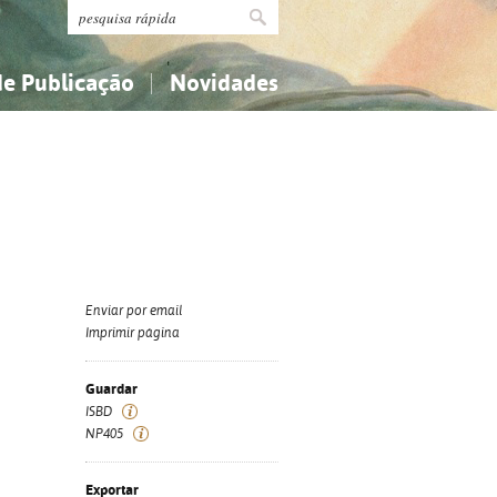
de Publicação
Novidades
s
Religião...
Religião...
Ciências aplicadas...
Ciências aplicadas...
História, geografia, biografias...
História, geografia, biografias...
Enviar por email
Imprimir página
Guardar
ISBD
NP405
Exportar