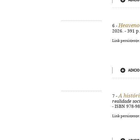
ADICIO
Heaveno
6 -
2026. - 391 p.
Link persistente
ADICIO
A histór
7 -
realidade soc
- ISBN 978-9
Link persistente