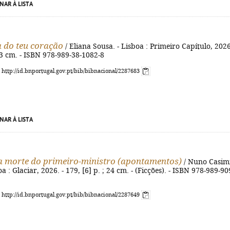
NAR À LISTA
 do teu coração
/ Eliana Sousa. - Lisboa : Primeiro Capítulo, 2026
 23 cm. - ISBN 978-989-38-1082-8
: http://id.bnportugal.gov.pt/bib/bibnacional/2287683
NAR À LISTA
a morte do primeiro-ministro (apontamentos)
/ Nuno Casim
boa : Glaciar, 2026. - 179, [6] p. ; 24 cm. - (Ficções). - ISBN 978-989-90
: http://id.bnportugal.gov.pt/bib/bibnacional/2287649