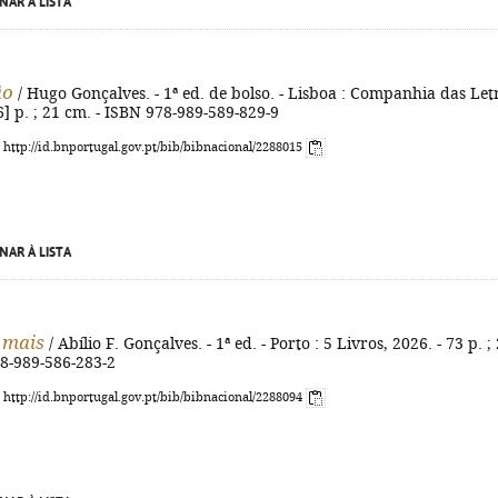
NAR À LISTA
ão
/ Hugo Gonçalves. - 1ª ed. de bolso. - Lisboa : Companhia das Let
[6] p. ; 21 cm. - ISBN 978-989-589-829-9
: http://id.bnportugal.gov.pt/bib/bibnacional/2288015
NAR À LISTA
 mais
/ Abílio F. Gonçalves. - 1ª ed. - Porto : 5 Livros, 2026. - 73 p. ;
78-989-586-283-2
: http://id.bnportugal.gov.pt/bib/bibnacional/2288094