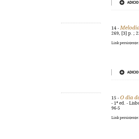
ADICIO
Melodia
14 -
269, [3] p. ;
Link persistente
ADICIO
O dia d
15 -
- 1ª ed. - Lis
96-5
Link persistente