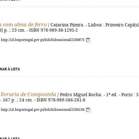
 com alma de ferro
/ Catarina Piteira. - Lisboa : Primeiro Capítu
[3] p. ; 23 cm. - ISBN 978-989-38-1295-2
: http://id.bnportugal.gov.pt/bib/bibnacional/2288875
NAR À LISTA
 livraria de Compostela
/ Pedro Miguel Rocha. - 1ª ed. - Porto : 5
 - 167 p. ; 24 cm. - ISBN 978-989-586-281-8
: http://id.bnportugal.gov.pt/bib/bibnacional/2288158