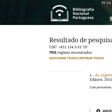
PT
EN
S
S
C
C
Resultado de pesquis
C
C
CDU: =821.134.3-31"20"
A
A
7933
registos encontrados
ADICIONAR TODOS
|
RETIRAR TODOS
As algem
1 -
Editora, 2015.
Link persistente
ADICIO