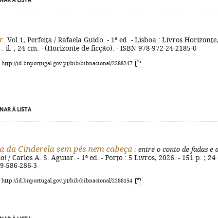
NAR À LISTA
r
. Vol.1, Perfeita / Rafaela Guido. - 1ª ed. - Lisboa : Livros Horizonte
 : il. ; 24 cm. - (Horizonte de ficção). - ISBN 978-972-24-2185-0
: http://id.bnportugal.gov.pt/bib/bibnacional/2288247
NAR À LISTA
ia da Cinderela sem pés nem cabeça
: entre o conto de fadas e 
ial
/ Carlos A. S. Aguiar. - 1ª ed. - Porto : 5 Livros, 2026. - 151 p. ; 24
89-586-286-3
: http://id.bnportugal.gov.pt/bib/bibnacional/2288154