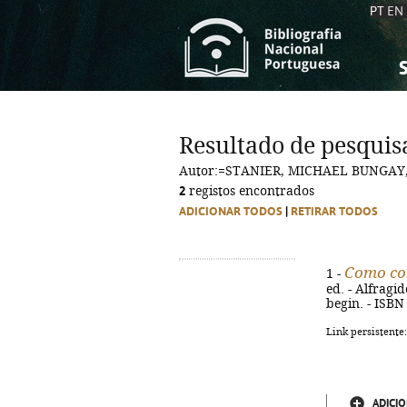
PT
EN
S
S
C
C
Resultado de pesquis
C
C
Autor:=STANIER, MICHAEL BUNGAY,
A
A
2
registos encontrados
ADICIONAR TODOS
|
RETIRAR TODOS
Como co
1 -
ed. - Alfragid
begin. - ISBN
Link persistente
ADICIO