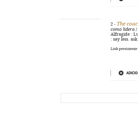
The coac
2 -
como lidera
/
Alfragide : Lu
: say less. a
Link persistente
ADICIO