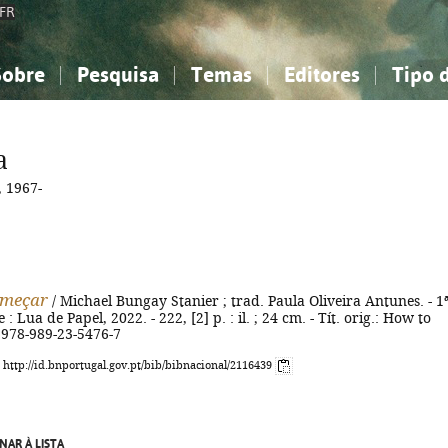
FR
Sobre
Pesquisa
Temas
Editores
Tipo 
obre a Bibliografia Nacional
imples
onhecimento, Informação...
onhecimento, Informação...
Combinada
A minha lista
Como utilizar
Filosofia, psicologia...
Filosofia, psicologia...
Perguntas frequente
a
iências sociais...
iências sociais...
Ciências exatas e naturais...
Ciências exatas e naturais...
 1967-
rte, desporto...
rte, desporto...
Literatura, linguística...
Literatura, linguística...
meçar
/ Michael Bungay Stanier ; trad. Paula Oliveira Antunes. - 1
e : Lua de Papel, 2022. - 222, [2] p. : il. ; 24 cm. - Tít. orig.: How to
 978-989-23-5476-7
: http://id.bnportugal.gov.pt/bib/bibnacional/2116439
NAR À LISTA