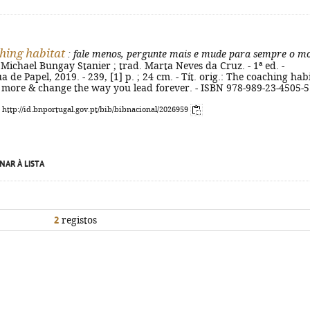
hing habitat
: fale menos, pergunte mais e mude para sempre o m
 Michael Bungay Stanier ; trad. Marta Neves da Cruz. - 1ª ed. -
a de Papel, 2019. - 239, [1] p. ; 24 cm. - Tít. orig.: The coaching hab
sk more & change the way you lead forever. - ISBN 978-989-23-4505-5
: http://id.bnportugal.gov.pt/bib/bibnacional/2026959
NAR À LISTA
2
registos