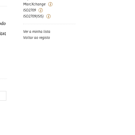
MarcXchange
ISO2709
ISO2709(ISIS)
odo
Ver a minha lista
itat
Voltar ao registo