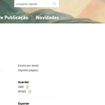
de Publicação
Novidades
s
Religião...
Religião...
Ciências aplicadas...
Ciências aplicadas...
História, geografia, biografias...
História, geografia, biografias...
Enviar por email
ª
Imprimir página
Guardar
ISBD
NP405
Exportar