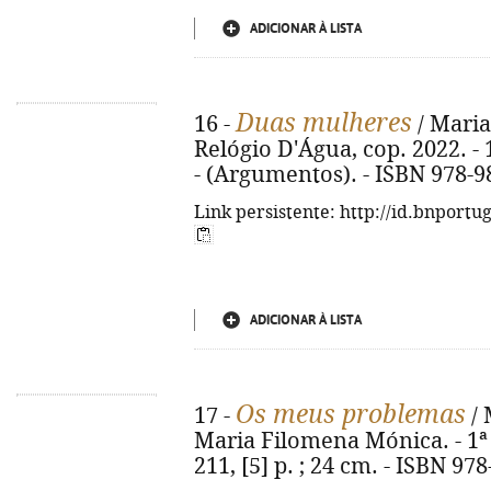
ADICIONAR À LISTA
Duas mulheres
16 -
/ Maria
Relógio D'Água, cop. 2022. - 190
- (Argumentos). - ISBN 978-9
Link persistente: http://id.bnportu
ADICIONAR À LISTA
Os meus problemas
17 -
/ 
Maria Filomena Mónica. - 1ª e
211, [5] p. ; 24 cm. - ISBN 97