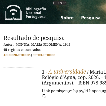
PT
EN
FR
Sobre
Pesquisa
Sobre a Bibliografia Nacional
Simples
Conhecimento, Informação...
Conhecimento, Informação...
Combinada
A
Resultado de pesquisa
Ciências sociais...
Ciências sociais...
Autor:=MONICA, MARIA FILOMENA, 1943-
Arte, desporto...
Arte, desporto...
95
registos encontrados
ADICIONAR TODOS
|
RETIRAR TODOS
A universidade
1 -
/ Maria 
Relógio d'Água, cop. 2026. - 12
(Argumentos). - ISBN 978-98
Link persistente: http://id.bnportu