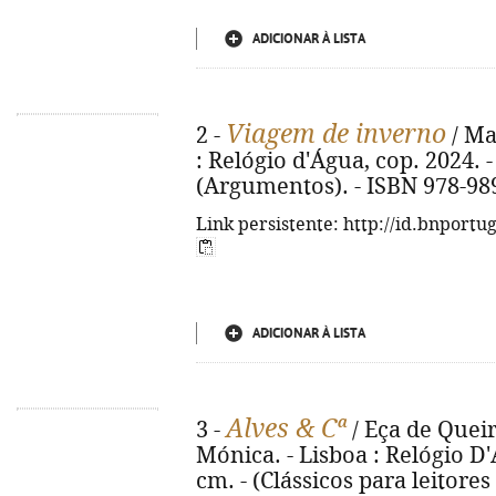
ADICIONAR À LISTA
Viagem de inverno
2 -
/ Ma
: Relógio d'Água, cop. 2024. - 
(Argumentos). - ISBN 978-98
Link persistente: http://id.bnportu
ADICIONAR À LISTA
Alves & Cª
3 -
/ Eça de Queir
Mónica. - Lisboa : Relógio D'Á
cm. - (Clássicos para leitores