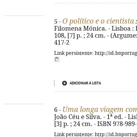
O político e o cientista
5 -
:
Filomena Mónica. - Lisboa : 
108, [7] p. ; 24 cm. - (Argume
417-2
Link persistente: http://id.bnportu
ADICIONAR À LISTA
Uma longa viagem co
6 -
João Céu e Silva. - 1ª ed. - L
[3] p. ; 24 cm. - ISBN 978-989
Link persistente: http://id.bnportu