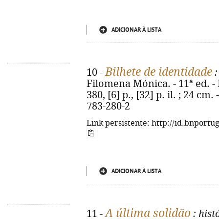
ADICIONAR À LISTA
Bilhete de identidade
10 -
:
Filomena Mónica. - 11ª ed. - 
380, [6] p., [32] p. il. ; 24 c
783-280-2
Link persistente: http://id.bnportu
ADICIONAR À LISTA
A última solidão
11 -
: his