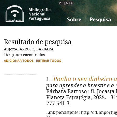
PT
EN
FR
Sobre
Pesquisa
Sobre a Bibliografia Nacional
Simples
Conhecimento, Informação...
Conhecimento, Informação...
Combinada
A
Resultado de pesquisa
Ciências sociais...
Ciências sociais...
Autor:=BARROSO, BARBARA
Arte, desporto...
Arte, desporto...
18
registos encontrados
ADICIONAR TODOS
|
RETIRAR TODOS
Ponha o seu dinheiro a
1 -
para aprender a investir e a 
Bárbara Barroso ; il. Jocasta L
Planeta Estratégia, 2025. - 319
777-541-3
Link persistente: http://id.bnportu