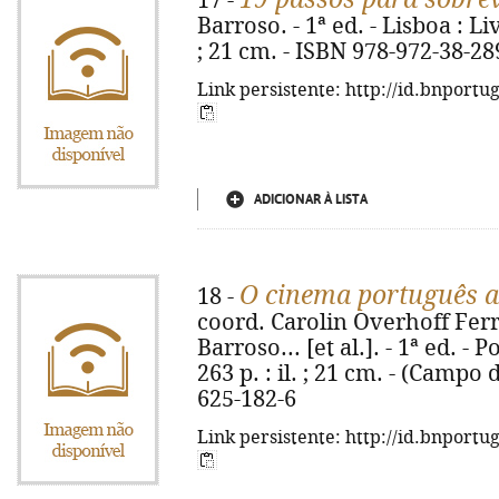
17 -
Barroso. - 1ª ed. - Lisboa : Liv
; 21 cm. - ISBN 978-972-38-28
Link persistente: http://id.bnportu
ADICIONAR À LISTA
O cinema português at
18 -
coord. Carolin Overhoff Ferr
Barroso... [et al.]. - 1ª ed. -
263 p. : il. ; 21 cm. - (Campo
625-182-6
Link persistente: http://id.bnportu