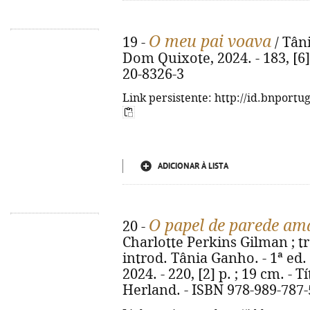
O meu pai voava
19 -
/ Tâni
Dom Quixote, 2024. - 183, [6] p
20-8326-3
Link persistente: http://id.bnportu
ADICIONAR À LISTA
O papel de parede am
20 -
Charlotte Perkins Gilman ; 
introd. Tânia Ganho. - 1ª ed.
2024. - 220, [2] p. ; 19 cm. - 
Herland. - ISBN 978-989-787-