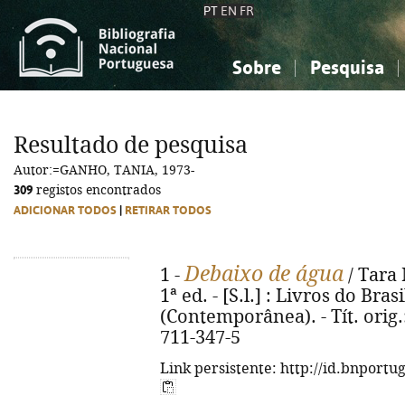
PT
EN
FR
Sobre
Pesquisa
Sobre a Bibliografia Nacional
Simples
Conhecimento, Informação...
Conhecimento, Informação...
Combinada
A
Resultado de pesquisa
Ciências sociais...
Ciências sociais...
Autor:=GANHO, TANIA, 1973-
Arte, desporto...
Arte, desporto...
309
registos encontrados
ADICIONAR TODOS
|
RETIRAR TODOS
Debaixo de água
1 -
/ Tara 
1ª ed. - [S.l.] : Livros do Brasi
(Contemporânea). - Tít. orig.
711-347-5
Link persistente: http://id.bnportu