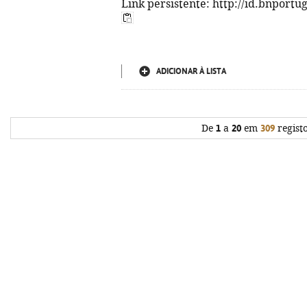
Link persistente: http://id.bnportu
ADICIONAR À LISTA
De
1
a
20
em
309
regist