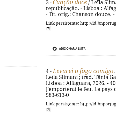
Canção doce
3 -
/ Leïla Slim
republicação. - Lisboa : Alfag
- Tít. orig.: Chanson douce. 
Link persistente: http://id.bnportu
ADICIONAR À LISTA
Levarei o fogo comigo
4 -
.
Leïla Slimani ; trad. Tânia Ga
Lisboa : Alfaguara, 2026. - 402,
J'emporterai le feu. Le pays d
583-613-0
Link persistente: http://id.bnportu