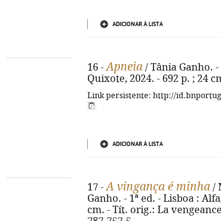
ADICIONAR À LISTA
Apneia
16 -
/ Tânia Ganho. - 
Quixote, 2024. - 692 p. ; 24 
Link persistente: http://id.bnportu
ADICIONAR À LISTA
A vingança é minha
17 -
/ 
Ganho. - 1ª ed. - Lisboa : Alfa
cm. - Tít. orig.: La vengeanc