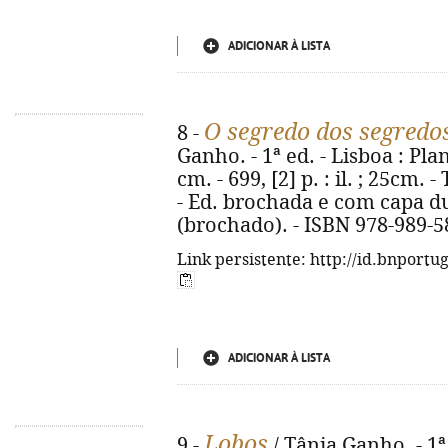
ADICIONAR À LISTA
O segredo dos segredo
8 -
Ganho. - 1ª ed. - Lisboa : Planet
cm. - 699, [2] p. : il. ; 25cm. -
- Ed. brochada e com capa du
(brochado). - ISBN 978-989-5
Link persistente: http://id.bnportu
ADICIONAR À LISTA
Lobos
9 -
/ Tânia Ganho. - 1ª