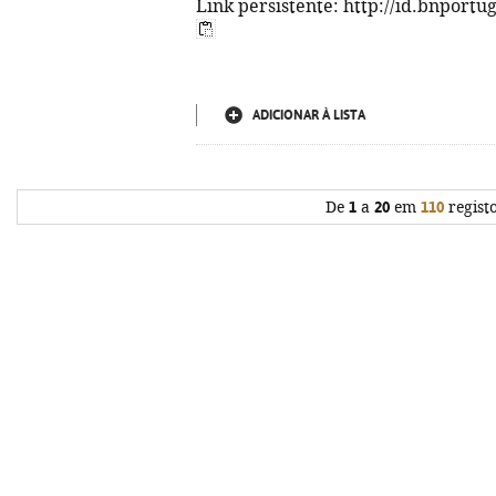
Link persistente: http://id.bnportu
ADICIONAR À LISTA
De
1
a
20
em
110
regist