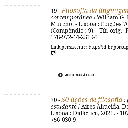
Filosofia da linguage
19 -
contemporânea
/ William G. 
Murcho. - Lisboa : Edições 70,
(Compêndio ; 9). - Tít. orig.
978-972-44-2519-1
Link persistente: http://id.bnportu
ADICIONAR À LISTA
50 lições de filosofia
20 -
: 
estudante
/ Aires Almeida, De
Lisboa : Didáctica, 2021. - 107
756-030-9