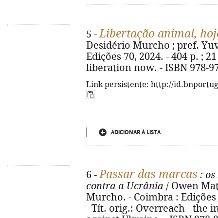
Libertação animal, hoj
5 -
Desidério Murcho ; pref. Yuv
Edições 70, 2024. - 404 p. ; 21
liberation now. - ISBN 978-9
Link persistente: http://id.bnportu
ADICIONAR À LISTA
Passar das marcas
6 -
: os
contra a Ucrânia
/ Owen Matt
Murcho. - Coimbra : Edições 7
- Tít. orig.: Overreach - the 