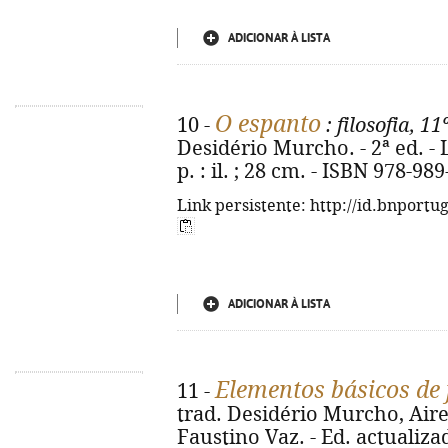
ADICIONAR À LISTA
O espanto
10 -
: filosofia, 11
Desidério Murcho. - 2ª ed. - L
p. : il. ; 28 cm. - ISBN 978-98
Link persistente: http://id.bnportu
ADICIONAR À LISTA
Elementos básicos de f
11 -
trad. Desidério Murcho, Aires
Faustino Vaz. - Ed. actualizad