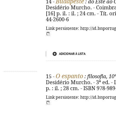
Budapeste
14 -
: do Este ao 
Desidério Murcho. - Coimbra :
[16] p. il. : il. ; 24 cm. - Tít.
44-2600-6
Link persistente: http://id.bnportu
ADICIONAR À LISTA
O espanto
15 -
: filosofia, 10
Desidério Murcho. - 3ª ed. - L
p. : il. ; 28 cm. - ISBN 978-98
Link persistente: http://id.bnportu