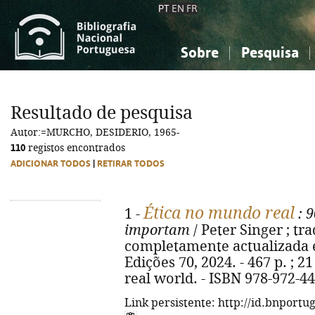
PT
EN
FR
Sobre
Pesquisa
Sobre a Bibliografia Nacional
Simples
Conhecimento, Informação...
Conhecimento, Informação...
Combinada
A
Resultado de pesquisa
Ciências sociais...
Ciências sociais...
Autor:=MURCHO, DESIDERIO, 1965-
Arte, desporto...
Arte, desporto...
110
registos encontrados
ADICIONAR TODOS
|
RETIRAR TODOS
Ética no mundo real
1 -
: 9
importam
/ Peter Singer ; tr
completamente actualizada e
Edições 70, 2024. - 467 p. ; 21 
real world. - ISBN 978-972-4
Link persistente: http://id.bnportu