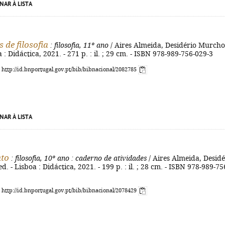
NAR À LISTA
s de filosofia
: filosofia, 11º ano
/ Aires Almeida, Desidério Murcho.
a : Didáctica, 2021. - 271 p. : il. ; 29 cm. - ISBN 978-989-756-029-3
: http://id.bnportugal.gov.pt/bib/bibnacional/2082785
NAR À LISTA
nto
: filosofia, 10º ano
: caderno de atividades
/ Aires Almeida, Desidé
d. - Lisboa : Didáctica, 2021. - 199 p. : il. ; 28 cm. - ISBN 978-989-75
: http://id.bnportugal.gov.pt/bib/bibnacional/2078429