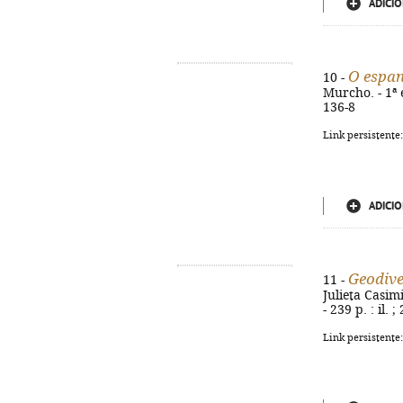
ADICIO
O espa
10 -
Murcho. - 1ª e
136-8
Link persistente
ADICIO
Geodive
11 -
Julieta Casimi
- 239 p. : il.
Link persistente