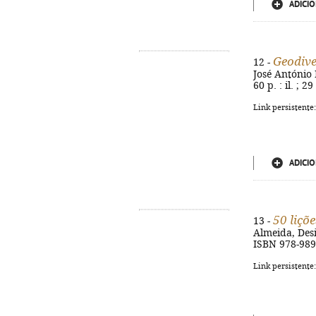
ADICIO
Geodive
12 -
José António B
60 p. : il. ; 
Link persistente
ADICIO
50 liçõe
13 -
Almeida, Desid
ISBN 978-989
Link persistente