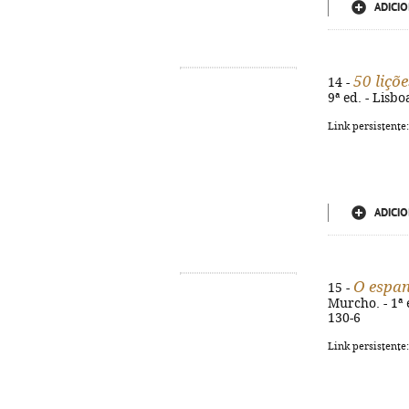
ADICIO
50 liçõe
14 -
9ª ed. - Lisbo
Link persistente
ADICIO
O espa
15 -
Murcho. - 1ª e
130-6
Link persistente