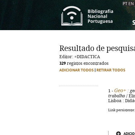
PT
EN
S
S
C
C
Resultado de pesquis
C
C
Editor: =DIDACTICA
A
A
329
registos encontrados
ADICIONAR TODOS
|
RETIRAR TODOS
Geo+
1 -
: ge
trabalho
/ Eli
Lisboa : Didác
Link persistente
ADICIO