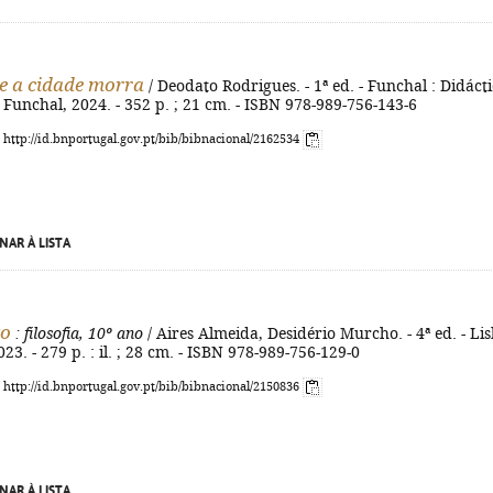
e a cidade morra
/ Deodato Rodrigues. - 1ª ed. - Funchal : Didácti
Funchal, 2024. - 352 p. ; 21 cm. - ISBN 978-989-756-143-6
: http://id.bnportugal.gov.pt/bib/bibnacional/2162534
NAR À LISTA
to
: filosofia, 10º ano
/ Aires Almeida, Desidério Murcho. - 4ª ed. - Li
023. - 279 p. : il. ; 28 cm. - ISBN 978-989-756-129-0
: http://id.bnportugal.gov.pt/bib/bibnacional/2150836
NAR À LISTA