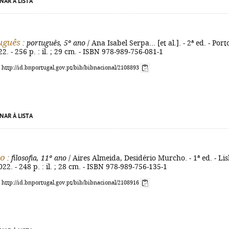
NAR À LISTA
uguês
: português, 5º ano
/ Ana Isabel Serpa... [et al.]. - 2ª ed. - Porto
2. - 256 p. : il. ; 29 cm. - ISBN 978-989-756-081-1
: http://id.bnportugal.gov.pt/bib/bibnacional/2108893
NAR À LISTA
to
: filosofia, 11º ano
/ Aires Almeida, Desidério Murcho. - 1ª ed. - Li
022. - 248 p. : il. ; 28 cm. - ISBN 978-989-756-135-1
: http://id.bnportugal.gov.pt/bib/bibnacional/2108916