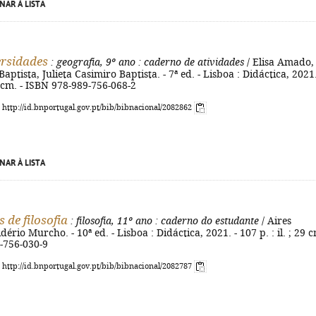
NAR À LISTA
rsidades
: geografia, 9º ano
: caderno de atividades
/ Elisa Amado,
aptista, Julieta Casimiro Baptista. - 7ª ed. - Lisboa : Didáctica, 2021.
29 cm. - ISBN 978-989-756-068-2
: http://id.bnportugal.gov.pt/bib/bibnacional/2082862
NAR À LISTA
s de filosofia
: filosofia, 11º ano
: caderno do estudante
/ Aires
ério Murcho. - 10ª ed. - Lisboa : Didáctica, 2021. - 107 p. : il. ; 29 c
-756-030-9
: http://id.bnportugal.gov.pt/bib/bibnacional/2082787