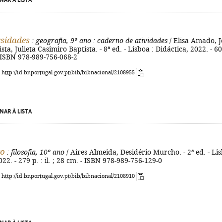
NAR À LISTA
sidades
: geografia, 9º ano
: caderno de atividades
/ Elisa Amado, J
ta, Julieta Casimiro Baptista. - 8ª ed. - Lisboa : Didáctica, 2022. - 60
 - ISBN 978-989-756-068-2
: http://id.bnportugal.gov.pt/bib/bibnacional/2108955
NAR À LISTA
to
: filosofia, 10º ano
/ Aires Almeida, Desidério Murcho. - 2ª ed. - Li
022. - 279 p. : il. ; 28 cm. - ISBN 978-989-756-129-0
: http://id.bnportugal.gov.pt/bib/bibnacional/2108910