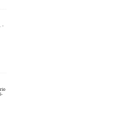
 -
rio
6-