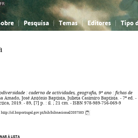
FR
Sobre
Pesquisa
Temas
Editores
Tipo 
obre a Bibliografia Nacional
imples
onhecimento, Informação...
onhecimento, Informação...
Combinada
A minha lista
Como utilizar
Filosofia, psicologia...
Filosofia, psicologia...
Perguntas frequente
a
iências sociais...
iências sociais...
Ciências exatas e naturais...
Ciências exatas e naturais...
rte, desporto...
rte, desporto...
Literatura, linguística...
Literatura, linguística...
odiversidade
: caderno de actividades, geografia, 9º ano
: fichas de
sa Amado, José António Baptista, Julieta Casimiro Baptista. - 7ª ed. -
tica, 2019. - 89, [7] p. : il. ; 21 cm. - ISBN 978-989-756-069-9
: http://id.bnportugal.gov.pt/bib/bibnacional/2037583
NAR À LISTA