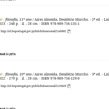
to
: filosofia, 11º ano
/ Aires Almeida, Desidério Murcho. - 2ª ed. - Li
023. - 248 p. : il. ; 28 cm. - ISBN 978-989-756-135-1
: http://id.bnportugal.gov.pt/bib/bibnacional/2145882
NAR À LISTA
to
: filosofia, 10º ano
/ Aires Almeida, Desidério Murcho. - 3ª ed. - Li
022. - 279 p. : il. ; 28 cm. - ISBN 978-989-756-129-0
: http://id.bnportugal.gov.pt/bib/bibnacional/2119429