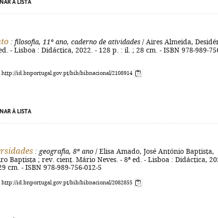
NAR À LISTA
nto
: filosofia, 11º ano, caderno de atividades
/ Aires Almeida, Desidé
d. - Lisboa : Didáctica, 2022. - 128 p. : il. ; 28 cm. - ISBN 978-989-75
: http://id.bnportugal.gov.pt/bib/bibnacional/2108914
NAR À LISTA
rsidades
: geografia, 8º ano
/ Elisa Amado, José António Baptista,
ro Baptista ; rev. cient. Mário Neves. - 8ª ed. - Lisboa : Didáctica, 20
 ; 29 cm. - ISBN 978-989-756-012-5
: http://id.bnportugal.gov.pt/bib/bibnacional/2082855