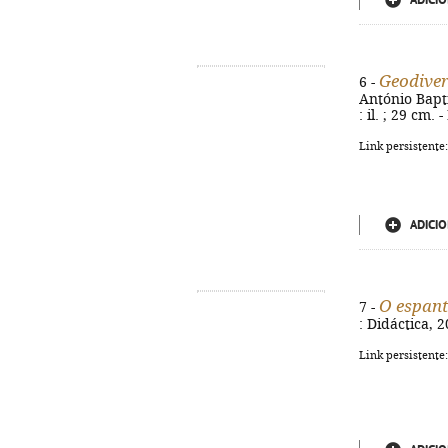
ADICIO
Geodiver
6 -
António Baptis
: il. ; 29 cm.
Link persistente
ADICIO
O espan
7 -
: Didáctica, 2
Link persistente