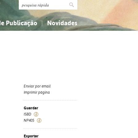
de Publicação
Novidades
s
Religião...
Religião...
Ciências aplicadas...
Ciências aplicadas...
História, geografia, biografias...
História, geografia, biografias...
Enviar por email
Imprimir página
Guardar
ISBD
NP405
Exportar