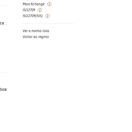
MarcXchange
ISO2709
ISO2709(ISIS)
ca :
Ver a minha lista
Voltar ao registo
sboa