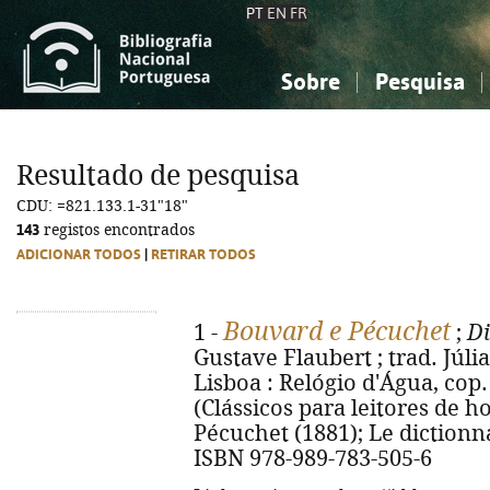
PT
EN
FR
Sobre
Pesquisa
Sobre a Bibliografia Nacional
Simples
Conhecimento, Informação...
Conhecimento, Informação...
Combinada
A
Resultado de pesquisa
Ciências sociais...
Ciências sociais...
CDU: =821.133.1-31"18"
Arte, desporto...
Arte, desporto...
143
registos encontrados
ADICIONAR TODOS
|
RETIRAR TODOS
Bouvard e Pécuchet
1 -
;
Di
Gustave Flaubert ; trad. Júlia
Lisboa : Relógio d'Água, cop. 2
(Clássicos para leitores de hoj
Pécuchet (1881); Le dictionna
ISBN 978-989-783-505-6