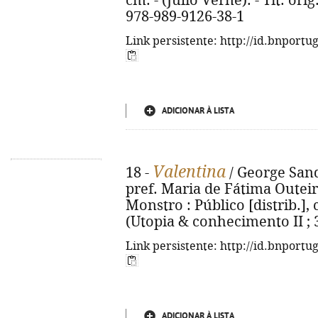
cm. - (Júlio Verne). - Tít. orig
978-989-9126-38-1
Link persistente: http://id.bnportu
ADICIONAR À LISTA
Valentina
18 -
/ George Sand 
pref. Maria de Fátima Outeirin
Monstro : Público [distrib.], c
(Utopia & conhecimento II ; 3
Link persistente: http://id.bnportu
ADICIONAR À LISTA