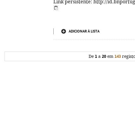
Link persistente: http://id.bnportu
ADICIONAR À LISTA
De
1
a
20
em
143
regist