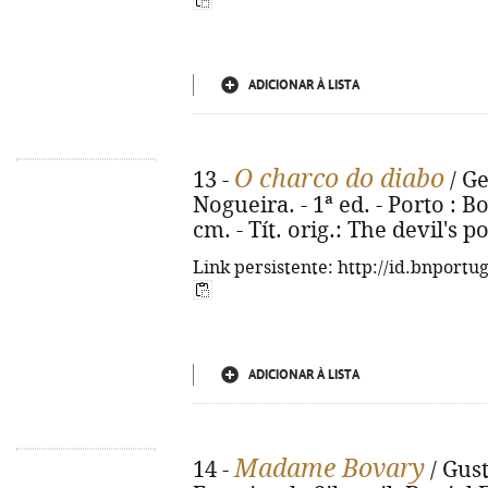
ADICIONAR À LISTA
O charco do diabo
13 -
/ Ge
Nogueira. - 1ª ed. - Porto : B
cm. - Tít. orig.: The devil's 
Link persistente: http://id.bnportu
ADICIONAR À LISTA
Madame Bovary
14 -
/ Gust