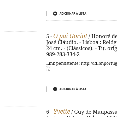
ADICIONAR À LISTA
O pai Goriot
5 -
/ Honoré de 
José Cláudio. - Lisboa : Relógi
24 cm. - (Clássicos). - Tit. or
989-783-334-2
Link persistente: http://id.bnportu
ADICIONAR À LISTA
Yvette
6 -
/ Guy de Maupassan