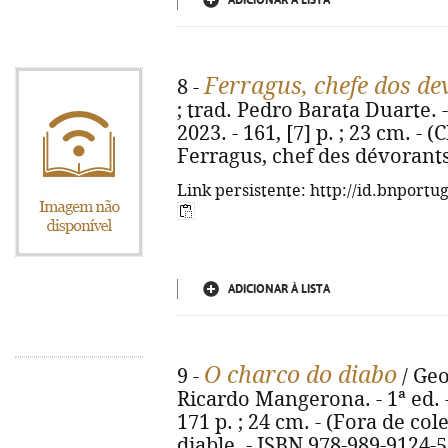
ADICIONAR À LISTA
Ferragus, chefe dos d
8 -
; trad. Pedro Barata Duarte. -
2023. - 161, [7] p. ; 23 cm. - (Cl
Ferragus, chef des dévorants
Link persistente: http://id.bnportu
ADICIONAR À LISTA
O charco do diabo
9 -
/ Geo
Ricardo Mangerona. - 1ª ed. 
171 p. ; 24 cm. - (Fora de cole
diable. - ISBN 978-989-9124-5