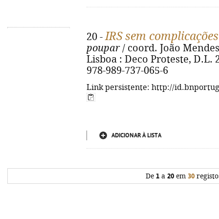
IRS sem complicações
20 -
poupar
/ coord. João Mendes ;
Lisboa : Deco Proteste, D.L. 20
978-989-737-065-6
Link persistente: http://id.bnportu
ADICIONAR À LISTA
De
1
a
20
em
30
registo