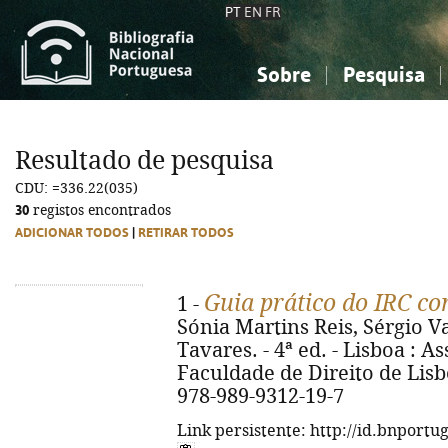
PT
EN
FR
Sobre
Pesquisa
Sobre a Bibliografia Nacional
Simples
Conhecimento, Informação...
Conhecimento, Informação...
Combinada
A
Resultado de pesquisa
Ciências sociais...
Ciências sociais...
CDU: =336.22(035)
Arte, desporto...
Arte, desporto...
30
registos encontrados
ADICIONAR TODOS
|
RETIRAR TODOS
Guia prático do IRC co
1 -
Sónia Martins Reis, Sérgio V
Tavares. - 4ª ed. - Lisboa : 
Faculdade de Direito de Lisbo
978-989-9312-19-7
Link persistente: http://id.bnportu