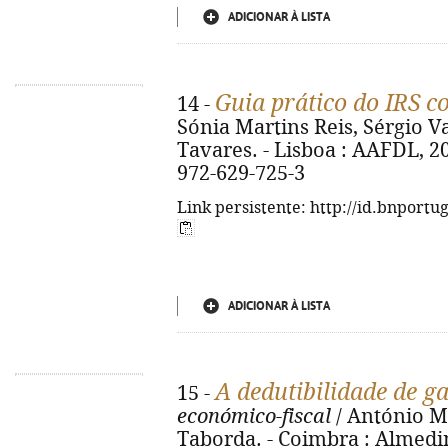
ADICIONAR À LISTA
Guia prático do IRS c
14 -
Sónia Martins Reis, Sérgio V
Tavares. - Lisboa : AAFDL, 202
972-629-725-3
Link persistente: http://id.bnportu
ADICIONAR À LISTA
A dedutibilidade de g
15 -
económico-fiscal
/ António Ma
Taborda. - Coimbra : Almedina