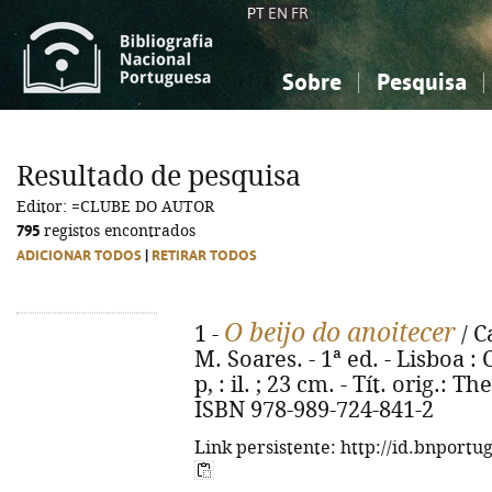
PT
EN
FR
Sobre
Pesquisa
Sobre a Bibliografia Nacional
Simples
Conhecimento, Informação...
Conhecimento, Informação...
Combinada
A
Resultado de pesquisa
Ciências sociais...
Ciências sociais...
Editor: =CLUBE DO AUTOR
Arte, desporto...
Arte, desporto...
795
registos encontrados
ADICIONAR TODOS
|
RETIRAR TODOS
O beijo do anoitecer
1 -
/ C
M. Soares. - 1ª ed. - Lisboa : 
p, : il. ; 23 cm. - Tít. orig.: T
ISBN 978-989-724-841-2
Link persistente: http://id.bnportu