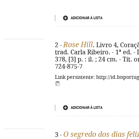
ADICIONAR À LISTA
Rose Hill
2 -
. Livro 4, Coraç
trad. Carla Ribeiro. - 1ª ed. -
378, [3] p. : il. ; 24 cm. - Tít
724-875-7
Link persistente: http://id.bnportu
ADICIONAR À LISTA
O segredo dos dias feli
3 -