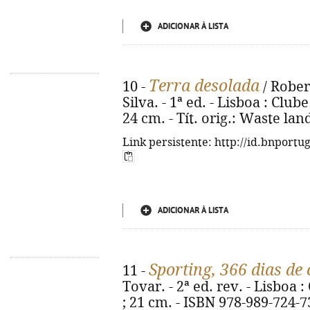
ADICIONAR À LISTA
Terra desolada
10 -
/ Robert
Silva. - 1ª ed. - Lisboa : Clube
24 cm. - Tít. orig.: Waste la
Link persistente: http://id.bnportu
ADICIONAR À LISTA
Sporting, 366 dias de
11 -
Tovar. - 2ª ed. rev. - Lisboa : 
; 21 cm. - ISBN 978-989-724-7