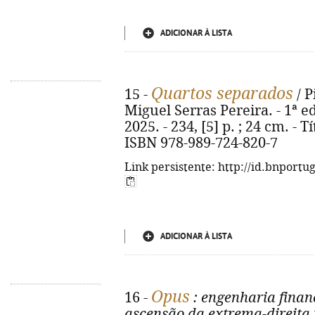
ADICIONAR À LISTA
Quartos separados
15 -
/ P
Miguel Serras Pereira. - 1ª ed
2025. - 234, [5] p. ; 24 cm. - 
ISBN 978-989-724-820-7
Link persistente: http://id.bnportu
ADICIONAR À LISTA
Opus
16 -
: engenharia finan
ascensão da extrema-direita n