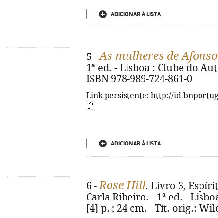
ADICIONAR À LISTA
As mulheres de Afonso 
5 -
1ª ed. - Lisboa : Clube do Auto
ISBN 978-989-724-861-0
Link persistente: http://id.bnportu
ADICIONAR À LISTA
Rose Hill
6 -
. Livro 3, Espíri
Carla Ribeiro. - 1ª ed. - Lisbo
[4] p. ; 24 cm. - Tít. orig.: W