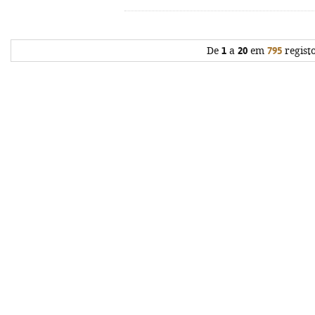
De
1
a
20
em
795
regist