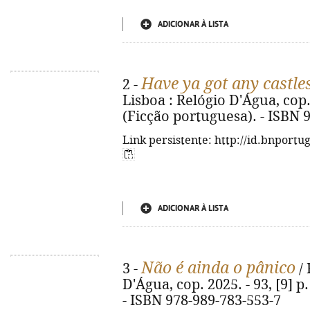
ADICIONAR À LISTA
Have ya got any castle
2 -
Lisboa : Relógio D'Água, cop. 2
(Ficção portuguesa). - ISBN 
Link persistente: http://id.bnportu
ADICIONAR À LISTA
Não é ainda o pânico
3 -
/ 
D'Água, cop. 2025. - 93, [9] p
- ISBN 978-989-783-553-7