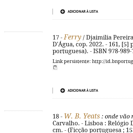
ADICIONAR À LISTA
Ferry
17 -
/ Djaimilia Pereir
D'Água, cop. 2022. - 161, [5] p
portuguesa). - ISBN 978-989-
Link persistente: http://id.bnportu
ADICIONAR À LISTA
W. B. Yeats
18 -
: onde vão 
Carvalho. - Lisboa : Relógio D
cm. - (Ficção portuguesa ; 15