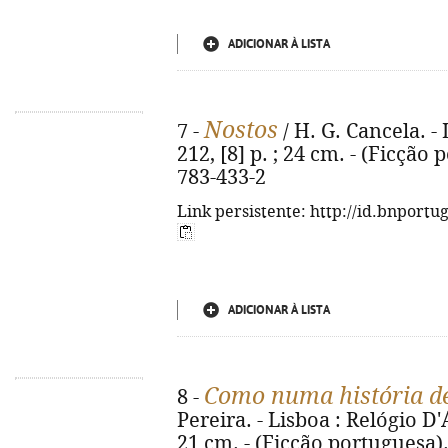
ADICIONAR À LISTA
Nostos
7 -
/ H. G. Cancela. -
212, [8] p. ; 24 cm. - (Ficção
783-433-2
Link persistente: http://id.bnportu
ADICIONAR À LISTA
Como numa história de
8 -
Pereira. - Lisboa : Relógio D'Á
21 cm. - (Ficção portuguesa)