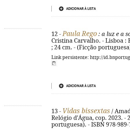
ADICIONAR À LISTA
Paula Rego
12 -
: a luz e a 
Cristina Carvalho. - Lisboa : 
; 24 cm. - (Ficção portuguesa
Link persistente: http://id.bnportu
ADICIONAR À LISTA
Vidas bissextas
13 -
/ Amade
Relógio d'Água, cop. 2023. - 22
portuguesa). - ISBN 978-989-