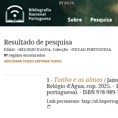
PT
EN
FR
Sobre
Pesquisa
Sobre a Bibliografia Nacional
Simples
Conhecimento, Informação...
Conhecimento, Informação...
Combinada
A
Resultado de pesquisa
Ciências sociais...
Ciências sociais...
Editor: =RELOGIO D'AGUA, Colecção: =FICCAO PORTUGUESA
Arte, desporto...
Arte, desporto...
97
registos encontrados
ADICIONAR TODOS
|
RETIRAR TODOS
Tonho e as almas
1 -
/ Jaim
Relógio d'Água, cop. 2025. - 13
portuguesa). - ISBN 978-989-
Link persistente: http://id.bnportu