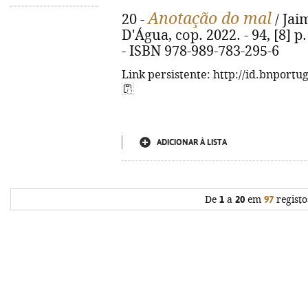
Anotação do mal
20 -
/ Jai
D'Água, cop. 2022. - 94, [8] p
- ISBN 978-989-783-295-6
Link persistente: http://id.bnportu
ADICIONAR À LISTA
De
1
a
20
em
97
registo