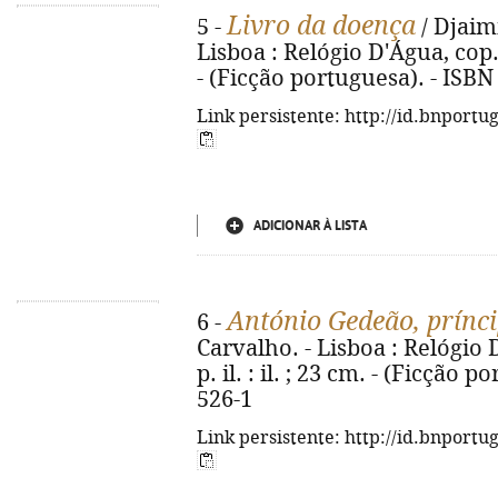
Livro da doença
5 -
/ Djaimi
Lisboa : Relógio D'Água, cop. 2
- (Ficção portuguesa). - ISBN
Link persistente: http://id.bnportu
ADICIONAR À LISTA
António Gedeão, prínci
6 -
Carvalho. - Lisboa : Relógio D
p. il. : il. ; 23 cm. - (Ficção
526-1
Link persistente: http://id.bnportu