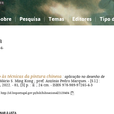
FR
Sobre
Pesquisa
Temas
Editores
Tipo 
obre a Bibliografia Nacional
imples
onhecimento, Informação...
onhecimento, Informação...
Combinada
A minha lista
Como utilizar
Filosofia, psicologia...
Filosofia, psicologia...
Perguntas frequente
a
iências sociais...
iências sociais...
Ciências exatas e naturais...
Ciências exatas e naturais...
4-
rte, desporto...
rte, desporto...
Literatura, linguística...
Literatura, linguística...
o às técnicas da pintura chinesa
: aplicação no desenho de
Mário S. Ming Kong ; pref. António Pedro Marques. - [S.l.] :
2022. - 81, [3] p. : il. ; 24 cm. - ISBN 978-989-97265-4-3
: http://id.bnportugal.gov.pt/bib/bibnacional/2120404
NAR À LISTA