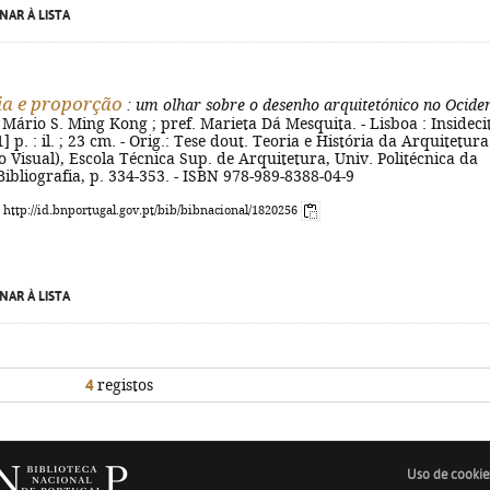
NAR À LISTA
a e proporção
: um olhar sobre o desenho arquitetónico no Ocide
 Mário S. Ming Kong ; pref. Marieta Dá Mesquita. - Lisboa : Insideci
1] p. : il. ; 23 cm. - Orig.: Tese dout. Teoria e História da Arquitetura
Visual), Escola Técnica Sup. de Arquitetura, Univ. Politécnica da
Bibliografia, p. 334-353. - ISBN 978-989-8388-04-9
: http://id.bnportugal.gov.pt/bib/bibnacional/1820256
NAR À LISTA
4
registos
Uso de cookie