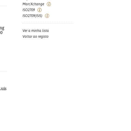
MarcXchange
ISO2709
ISO2709(ISIS)
ing
Ver a minha lista
-0
Voltar ao registo
Luís