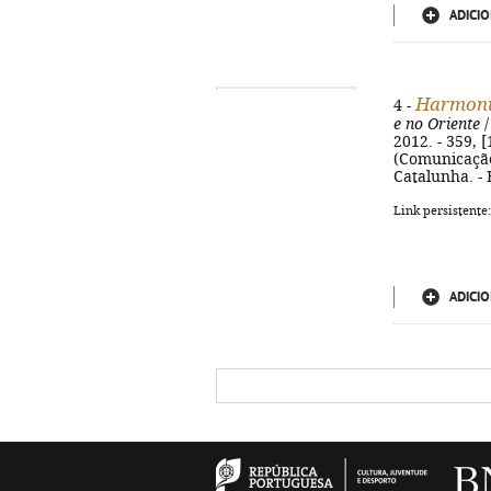
ADICIO
Harmoni
4 -
e no Oriente
/
2012. - 359, [
(Comunicação 
Catalunha. - 
Link persistente
ADICIO