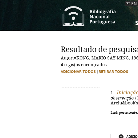
PT
EN
S
S
C
C
Resultado de pesquis
C
C
Autor:=KONG, MARIO SAY MING, 196
A
A
4
registos encontrados
ADICIONAR TODOS
|
RETIRAR TODOS
Iniciaçã
1 -
observação
/ 
Archi&book's, 
Link persistente
ADICIO