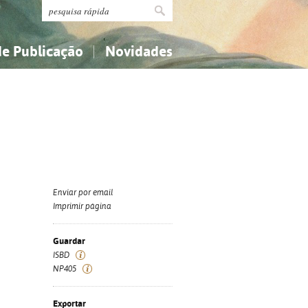
de Publicação
Novidades
s
Religião...
Religião...
Ciências aplicadas...
Ciências aplicadas...
História, geografia, biografias...
História, geografia, biografias...
Enviar por email
Imprimir página
Guardar
ISBD
NP405
Exportar