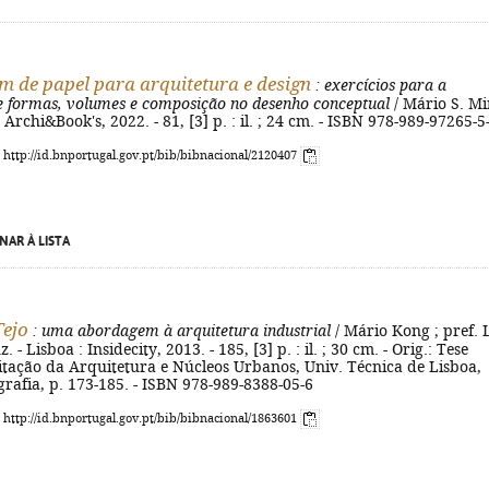
 de papel para arquitetura e design
: exercícios para a
e formas, volumes e composição no desenho conceptual
/ Mário S. M
 : Archi&Book's, 2022. - 81, [3] p. : il. ; 24 cm. - ISBN 978-989-97265-5
: http://id.bnportugal.gov.pt/bib/bibnacional/2120407
NAR À LISTA
Tejo
: uma abordagem à arquitetura industrial
/ Mário Kong ; pref. 
 - Lisboa : Insidecity, 2013. - 185, [3] p. : il. ; 30 cm. - Orig.: Tese
itação da Arquitetura e Núcleos Urbanos, Univ. Técnica de Lisboa,
ografia, p. 173-185. - ISBN 978-989-8388-05-6
: http://id.bnportugal.gov.pt/bib/bibnacional/1863601