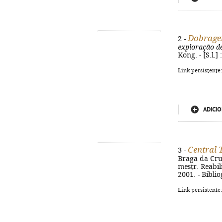
Dobragem
2 -
exploração d
Kong. - [S.l.]
Link persistente
ADICIO
Central 
3 -
Braga da Cruz.
mestr. Reabil
2001. - Bibli
Link persistente