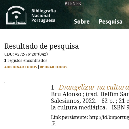
PT
EN
FR
Sobre
Pesquisa
Sobre a Bibliografia Nacional
Simples
Conhecimento, Informação...
Conhecimento, Informação...
Combinada
A
Resultado de pesquisa
Ciências sociais...
Ciências sociais...
CDU: =272-76"20"(042)
Arte, desporto...
Arte, desporto...
1
registos encontrados
ADICIONAR TODOS
|
RETIRAR TODOS
Evangelizar na cultura
1 -
Bru Alonso ; trad. Delfim Sant
Salesianos, 2022. - 62 p. ; 21 
la cultura mediática. - ISBN 
Link persistente: http://id.bnportu