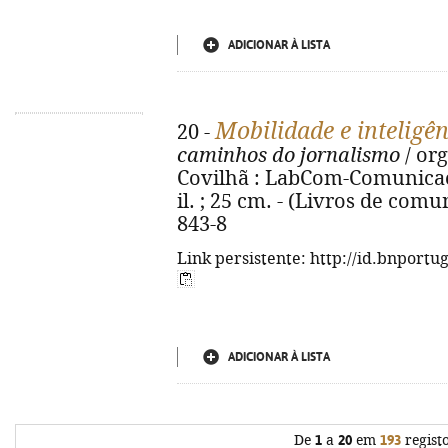
ADICIONAR À LISTA
Mobilidade e inteligênc
20 -
caminhos do jornalismo
/ org
Covilhã : LabCom-Comunicação
il. ; 25 cm. - (Livros de com
843-8
Link persistente: http://id.bnportu
ADICIONAR À LISTA
De
1
a
20
em
193
regist