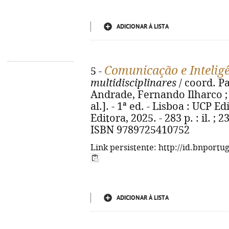
ADICIONAR À LISTA
Comunicação e Inteligên
5 -
multidisciplinares
/ coord. Pa
Andrade, Fernando Ilharco ; 
al.]. - 1ª ed. - Lisboa : UCP E
Editora, 2025. - 283 p. : il. ; 
ISBN 9789725410752
Link persistente: http://id.bnportu
ADICIONAR À LISTA