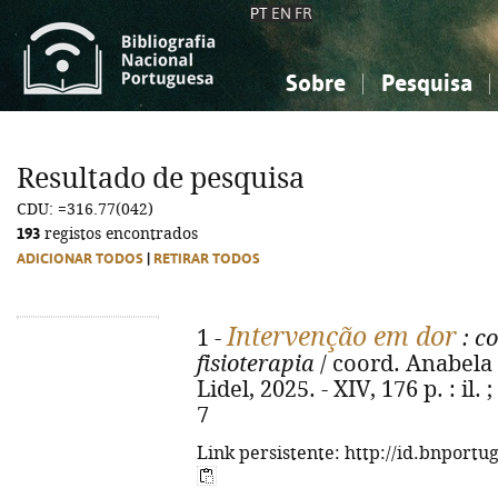
PT
EN
FR
Sobre
Pesquisa
Sobre a Bibliografia Nacional
Simples
Conhecimento, Informação...
Conhecimento, Informação...
Combinada
A
Resultado de pesquisa
Ciências sociais...
Ciências sociais...
CDU: =316.77(042)
Arte, desporto...
Arte, desporto...
193
registos encontrados
ADICIONAR TODOS
|
RETIRAR TODOS
Intervenção em dor
1 -
: c
fisioterapia
/ coord. Anabela G
Lidel, 2025. - XIV, 176 p. : il
7
Link persistente: http://id.bnportu