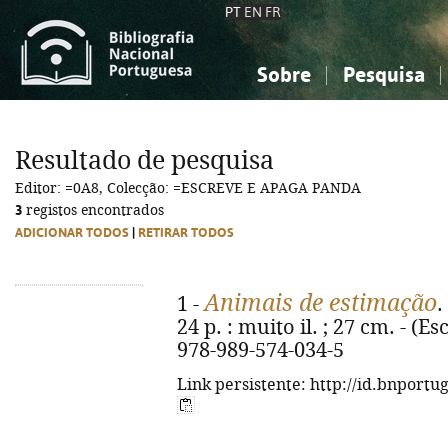
PT
EN
FR
Sobre
Pesquisa
Sobre a Bibliografia Nacional
Simples
Conhecimento, Informação...
Conhecimento, Informação...
Combinada
A
Resultado de pesquisa
Ciências sociais...
Ciências sociais...
Editor: =0A8, Colecção: =ESCREVE E APAGA PANDA
Arte, desporto...
Arte, desporto...
3
registos encontrados
ADICIONAR TODOS
|
RETIRAR TODOS
Animais de estimação
1 -
.
24 p. : muito il. ; 27 cm. - (
978-989-574-034-5
Link persistente: http://id.bnportu