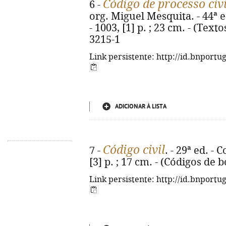
Código de processo civi
6 -
org. Miguel Mesquita. - 44ª 
- 1003, [1] p. ; 23 cm. - (Text
3215-1
Link persistente: http://id.bnportu
ADICIONAR À LISTA
Código civil
7 -
. - 29ª ed. -
[3] p. ; 17 cm. - (Códigos de 
Link persistente: http://id.bnportu