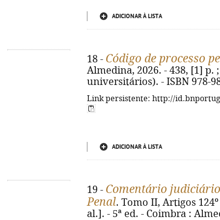
ADICIONAR À LISTA
Código de processo p
18 -
Almedina, 2026. - 438, [1] p. 
universitários). - ISBN 978-9
Link persistente: http://id.bnportu
ADICIONAR À LISTA
Comentário judiciário
19 -
Penal
. Tomo II, Artigos 124º
al.]. - 5ª ed. - Coimbra : Alme