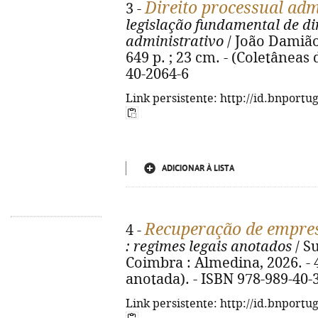
Direito processual adm
3 -
legislação fundamental de di
administrativo
/ João Damião
649 p. ; 23 cm. - (Coletâneas 
40-2064-6
Link persistente: http://id.bnportu
ADICIONAR À LISTA
Recuperação de empres
4 -
: regimes legais anotados
/ S
Coimbra : Almedina, 2026. - 4
anotada). - ISBN 978-989-40-
Link persistente: http://id.bnportu