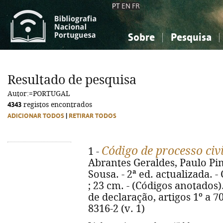
PT
EN
FR
Sobre
Pesquisa
Sobre a Bibliografia Nacional
Simples
Conhecimento, Informação...
Conhecimento, Informação...
Combinada
A
Resultado de pesquisa
Ciências sociais...
Ciências sociais...
Autor:=PORTUGAL
Arte, desporto...
Arte, desporto...
4343
registos encontrados
ADICIONAR TODOS
|
RETIRAR TODOS
Código de processo civ
1 -
Abrantes Geraldes, Paulo Pim
Sousa. - 2ª ed. actualizada. -
; 23 cm. - (Códigos anotados).
de declaração, artigos 1º a 70
8316-2 (v. 1)