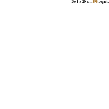
De
1
a
20
em
398
regist