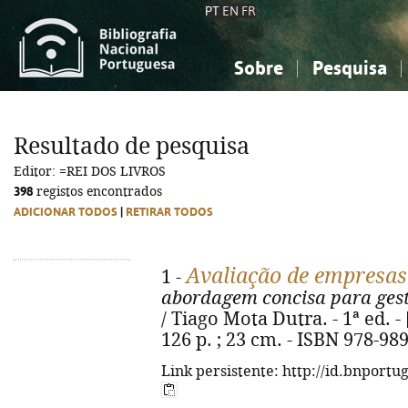
PT
EN
FR
Sobre
Pesquisa
Sobre a Bibliografia Nacional
Simples
Conhecimento, Informação...
Conhecimento, Informação...
Combinada
A
Resultado de pesquisa
Ciências sociais...
Ciências sociais...
Editor: =REI DOS LIVROS
Arte, desporto...
Arte, desporto...
398
registos encontrados
ADICIONAR TODOS
|
RETIRAR TODOS
Avaliação de empresas 
1 -
abordagem concisa para gesto
/ Tiago Mota Dutra. - 1ª ed. - [
126 p. ; 23 cm. - ISBN 978-98
Link persistente: http://id.bnportu