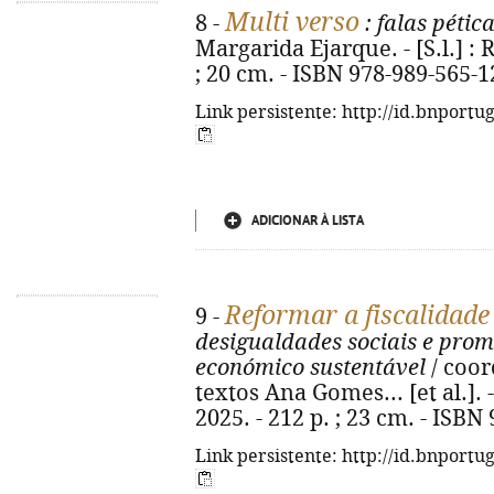
Multi verso
8 -
: falas péti
Margarida Ejarque. - [S.l.] : Re
; 20 cm. - ISBN 978-989-565-1
Link persistente: http://id.bnportu
ADICIONAR À LISTA
Reformar a fiscalidade
9 -
desigualdades sociais e pro
económico sustentável
/ coor
textos Ana Gomes... [et al.]. - 
2025. - 212 p. ; 23 cm. - ISBN
Link persistente: http://id.bnportu