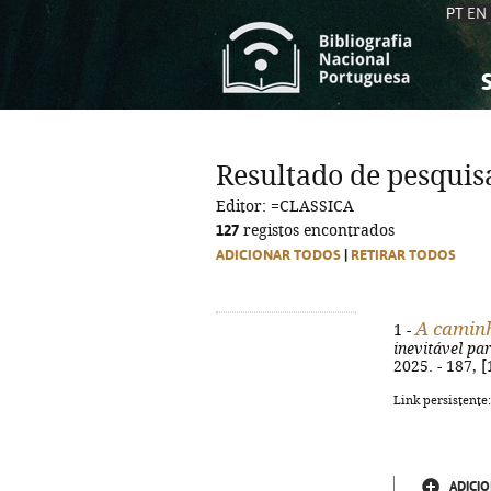
PT
EN
S
S
C
C
Resultado de pesquis
C
C
Editor: =CLASSICA
A
A
127
registos encontrados
ADICIONAR TODOS
|
RETIRAR TODOS
A caminh
1 -
inevitável p
2025. - 187, [
Link persistente
ADICIO