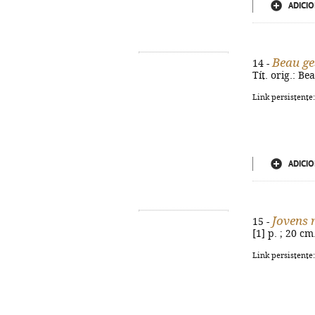
ADICIO
Beau ge
14 -
Tít. orig.: B
Link persistente
ADICIO
Jovens 
15 -
[1] p. ; 20 c
Link persistente