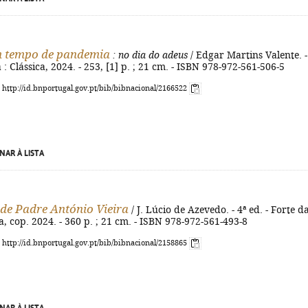
 tempo de pandemia
: no dia do adeus
/ Edgar Martins Valente. -
 : Clássica, 2024. - 253, [1] p. ; 21 cm. - ISBN 978-972-561-506-5
: http://id.bnportugal.gov.pt/bib/bibnacional/2166522
NAR À LISTA
 de Padre António Vieira
/ J. Lúcio de Azevedo. - 4ª ed. - Forte d
ca, cop. 2024. - 360 p. ; 21 cm. - ISBN 978-972-561-493-8
: http://id.bnportugal.gov.pt/bib/bibnacional/2158865