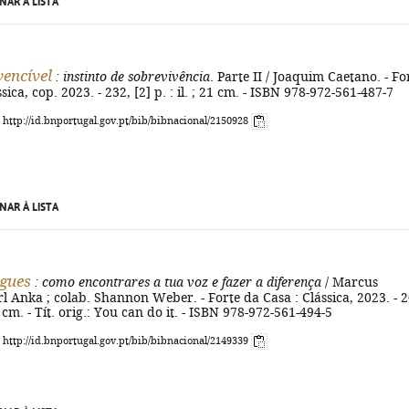
NAR À LISTA
vencível
: instinto de sobrevivência
. Parte II / Joaquim Caetano. - Fo
sica, cop. 2023. - 232, [2] p. : il. ; 21 cm. - ISBN 978-972-561-487-7
: http://id.bnportugal.gov.pt/bib/bibnacional/2150928
NAR À LISTA
gues
: como encontrares a tua voz e fazer a diferença
/ Marcus
l Anka ; colab. Shannon Weber. - Forte da Casa : Clássica, 2023. - 2
 23 cm. - Tít. orig.: You can do it. - ISBN 978-972-561-494-5
: http://id.bnportugal.gov.pt/bib/bibnacional/2149339