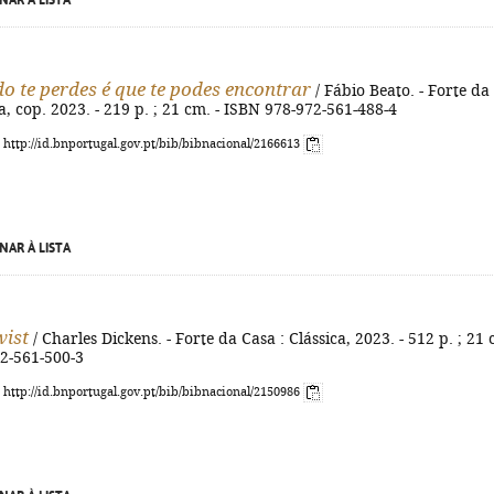
NAR À LISTA
o te perdes é que te podes encontrar
/ Fábio Beato. - Forte da
ca, cop. 2023. - 219 p. ; 21 cm. - ISBN 978-972-561-488-4
: http://id.bnportugal.gov.pt/bib/bibnacional/2166613
NAR À LISTA
wist
/ Charles Dickens. - Forte da Casa : Clássica, 2023. - 512 p. ; 21
72-561-500-3
: http://id.bnportugal.gov.pt/bib/bibnacional/2150986