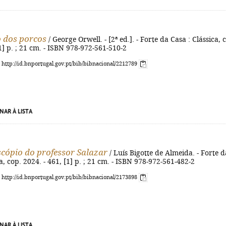
o dos porcos
/ George Orwell. - [2ª ed.]. - Forte da Casa : Clássica, 
[1] p. ; 21 cm. - ISBN 978-972-561-510-2
: http://id.bnportugal.gov.pt/bib/bibnacional/2212789
NAR À LISTA
cópio do professor Salazar
/ Luís Bigotte de Almeida. - Forte d
a, cop. 2024. - 461, [1] p. ; 21 cm. - ISBN 978-972-561-482-2
: http://id.bnportugal.gov.pt/bib/bibnacional/2173898
NAR À LISTA