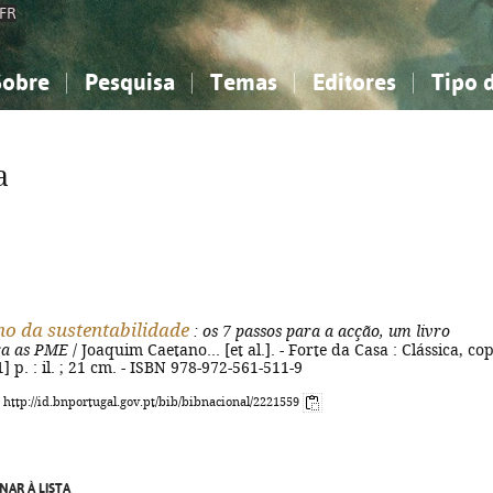
FR
Sobre
Pesquisa
Temas
Editores
Tipo 
obre a Bibliografia Nacional
imples
onhecimento, Informação...
onhecimento, Informação...
Combinada
A minha lista
Como utilizar
Filosofia, psicologia...
Filosofia, psicologia...
Perguntas frequente
a
iências sociais...
iências sociais...
Ciências exatas e naturais...
Ciências exatas e naturais...
rte, desporto...
rte, desporto...
Literatura, linguística...
Literatura, linguística...
o da sustentabilidade
: os 7 passos para a acção, um livro
ara as PME
/ Joaquim Caetano... [et al.]. - Forte da Casa : Clássica, cop
1] p. : il. ; 21 cm. - ISBN 978-972-561-511-9
: http://id.bnportugal.gov.pt/bib/bibnacional/2221559
NAR À LISTA