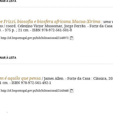
NAR À LISTA
e Frizzi, biosofia e biosfera africana Macua-Xirima
: uma 
as
/ coord. Celestino Victor Mussomar, Jorge Ferrão. - Forte da Casa 
3. - 375 p. ; 21 cm. - ISBN 978-972-561-501-0
: http://id.bnportugal.gov.pt/bib/bibnacional/2148972
NAR À LISTA
 é aquilo que pensa
/ James Allen. - Forte da Casa : Clássica, 20
 21 cm. - ISBN 978-972-561-492-1
: http://id.bnportugal.gov.pt/bib/bibnacional/2143448