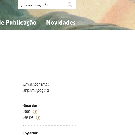
de Publicação
Novidades
s
Religião...
Religião...
Ciências aplicadas...
Ciências aplicadas...
História, geografia, biografias...
História, geografia, biografias...
Enviar por email
Imprimir página
.
Guardar
ISBD
NP405
Exportar