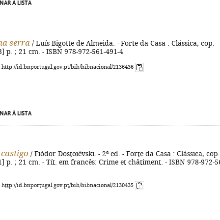
NAR À LISTA
na serra
/ Luís Bigotte de Almeida. - Forte da Casa : Clássica, cop.
[3] p. ; 21 cm. - ISBN 978-972-561-491-4
: http://id.bnportugal.gov.pt/bib/bibnacional/2136436
NAR À LISTA
 castigo
/ Fiódor Dostoiévski. - 2ª ed. - Forte da Casa : Clássica, cop.
[1] p. ; 21 cm. - Tít. em francês: Crime et châtiment. - ISBN 978-972-5
: http://id.bnportugal.gov.pt/bib/bibnacional/2130435