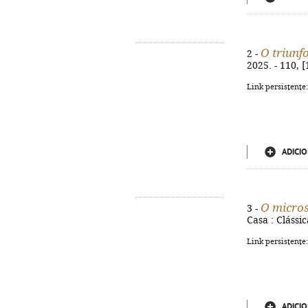
O triunf
2 -
2025. - 110, 
Link persistente
ADICIO
O micros
3 -
Casa : Clássic
Link persistente
ADICIO