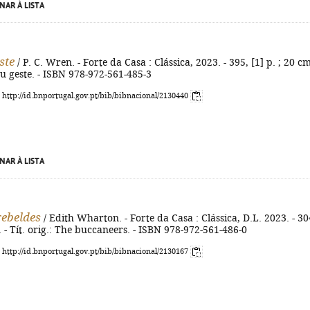
NAR À LISTA
ste
/ P. C. Wren. - Forte da Casa : Clássica, 2023. - 395, [1] p. ; 20 cm
eau geste. - ISBN 978-972-561-485-3
: http://id.bnportugal.gov.pt/bib/bibnacional/2130440
NAR À LISTA
rebeldes
/ Edith Wharton. - Forte da Casa : Clássica, D.L. 2023. - 30
m. - Tít. orig.: The buccaneers. - ISBN 978-972-561-486-0
: http://id.bnportugal.gov.pt/bib/bibnacional/2130167