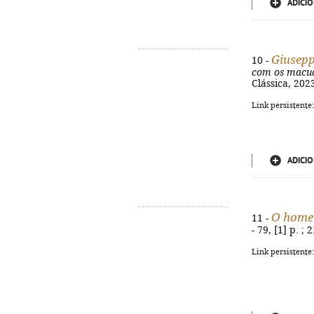
ADICIO
Giusepp
10 -
com os macu
Clássica, 202
Link persistente
ADICIO
O homem
11 -
- 79, [1] p. ;
Link persistente