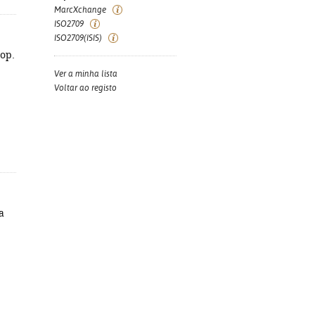
MarcXchange
ISO2709
ISO2709(ISIS)
cop.
Ver a minha lista
Voltar ao registo
a