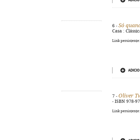
ADICIO
Só quand
6 -
Casa : Clássi
Link persistente
ADICIO
Oliver T
7 -
- ISBN 978-9
Link persistente