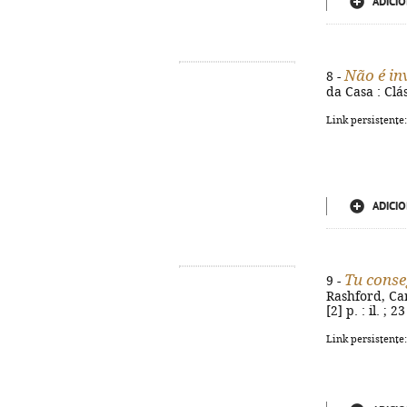
ADICIO
Não é in
8 -
da Casa : Clás
Link persistente
ADICIO
Tu conse
9 -
Rashford, Car
[2] p. : il. ;
Link persistente