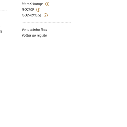
MarcXchange
ISO2709
ISO2709(ISIS)
r
Ver a minha lista
89-
Voltar ao registo
;
.