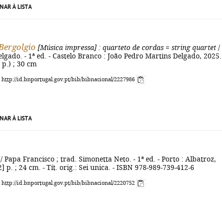
NAR À LISTA
 Bergolgio
[Música impressa]
: quarteto de cordas = string quartet
/
lgado. - 1ª ed. - Castelo Branco : João Pedro Martins Delgado, 2025. 
 p.) ; 30 cm
: http://id.bnportugal.gov.pt/bib/bibnacional/2227986
NAR À LISTA
/ Papa Francisco ; trad. Simonetta Neto. - 1ª ed. - Porto : Albatroz,
2] p. ; 24 cm. - Tít. orig.: Sei unica. - ISBN 978-989-739-412-6
: http://id.bnportugal.gov.pt/bib/bibnacional/2220752