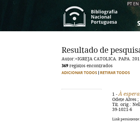
PT
EN
S
S
C
C
Resultado de pesquis
C
C
Autor:=IGREJA CATOLICA. PAPA. 201
A
A
369
registos encontrados
ADICIONAR TODOS
|
RETIRAR TODOS
À esper
1 -
Odete Alves ; 
Tít. orig.: Ne
39-1021-6
Link persistente