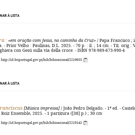
NAR À LISTA
ra
: «em oração com Jesus, no caminho da Cruz»
/ Papa Francisco ; i
 - Prior Velho : Paulinas, D.L. 2025. - 70 p. : il. ; 14 cm. - Tít. orig.: 
eghiera con Gesú sulla via della croce. - ISBN 978-989-673-990-4
: http://id.bnportugal.gov.pt/bib/bibnacional/2219655
NAR À LISTA
ranciscus
[Música impressa]
/ João Pedro Delgado. - 1ª ed. - Castel
 Roiz Ensemble, 2025. - 1 partitura ([38] p.) ; 30 cm
: http://id.bnportugal.gov.pt/bib/bibnacional/2219142