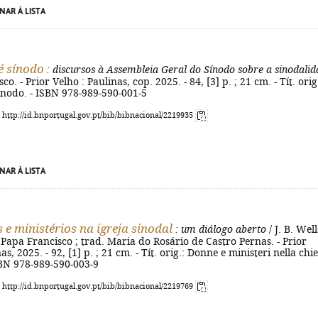
NAR À LISTA
 é sínodo
: discursos à Assembleia Geral do Sínodo sobre a sinodali
co. - Prior Velho : Paulinas, cop. 2025. - 84, [3] p. ; 21 cm. - Tít. orig
inodo. - ISBN 978-989-590-001-5
: http://id.bnportugal.gov.pt/bib/bibnacional/2219935
NAR À LISTA
 e ministérios na igreja sinodal
: um diálogo aberto
/ J. B. Well
f. Papa Francisco ; trad. Maria do Rosário de Castro Pernas. - Prior
as, 2025. - 92, [1] p. ; 21 cm. - Tít. orig.: Donne e ministeri nella chi
SBN 978-989-590-003-9
: http://id.bnportugal.gov.pt/bib/bibnacional/2219769