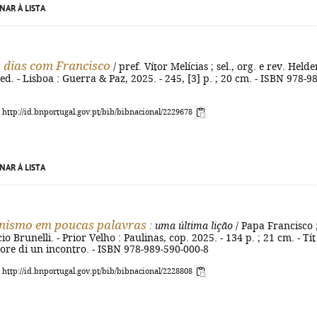
NAR À LISTA
 dias com Francisco
/ pref. Vítor Melícias ; sel., org. e rev. Helde
ed. - Lisboa : Guerra & Paz, 2025. - 245, [3] p. ; 20 cm. - ISBN 978-9
: http://id.bnportugal.gov.pt/bib/bibnacional/2229678
NAR À LISTA
anismo em poucas palavras
: uma última lição
/ Papa Francisco 
cio Brunelli. - Prior Velho : Paulinas, cop. 2025. - 134 p. ; 21 cm. - Tít
pore di un incontro. - ISBN 978-989-590-000-8
: http://id.bnportugal.gov.pt/bib/bibnacional/2228808