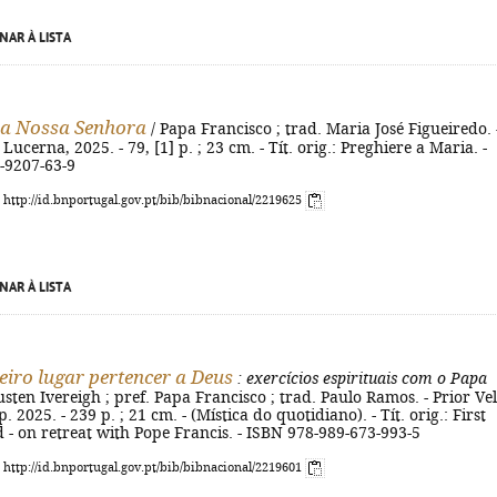
NAR À LISTA
 a Nossa Senhora
/ Papa Francisco ; trad. Maria José Figueiredo. 
: Lucerna, 2025. - 79, [1] p. ; 23 cm. - Tít. orig.: Preghiere a Maria. -
-9207-63-9
: http://id.bnportugal.gov.pt/bib/bibnacional/2219625
NAR À LISTA
iro lugar pertencer a Deus
: exercícios espirituais com o Papa
usten Ivereigh ; pref. Papa Francisco ; trad. Paulo Ramos. - Prior Ve
p. 2025. - 239 p. ; 21 cm. - (Mística do quotidiano). - Tít. orig.: First
 - on retreat with Pope Francis. - ISBN 978-989-673-993-5
: http://id.bnportugal.gov.pt/bib/bibnacional/2219601