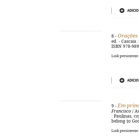
ADICIO
Orações
8 -
ed. - Cascais 
ISBN 978-989
Link persistente
ADICIO
Em prime
9 -
Francisco
/ A
: Paulinas, co
belong to God
Link persistente