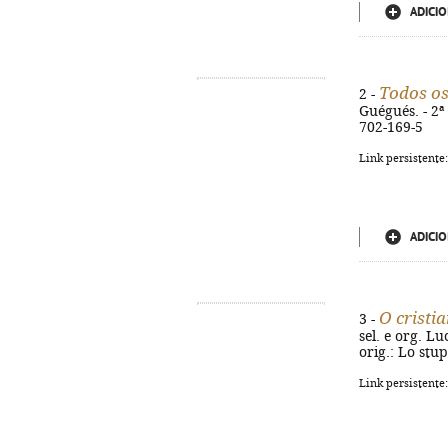
ADICIO
Todos os
2 -
Guégués. - 2ª 
702-169-5
Link persistente
ADICIO
O cristi
3 -
sel. e org. Lu
orig.: Lo stu
Link persistente