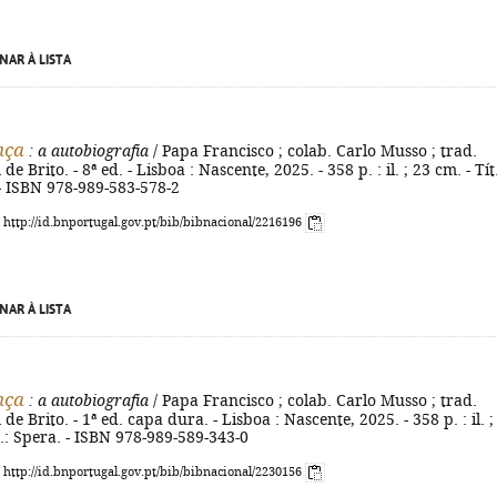
NAR À LISTA
nça
: a autobiografia
/ Papa Francisco ; colab. Carlo Musso ; trad.
e Brito. - 8ª ed. - Lisboa : Nascente, 2025. - 358 p. : il. ; 23 cm. - Tít
 - ISBN 978-989-583-578-2
: http://id.bnportugal.gov.pt/bib/bibnacional/2216196
NAR À LISTA
nça
: a autobiografia
/ Papa Francisco ; colab. Carlo Musso ; trad.
e Brito. - 1ª ed. capa dura. - Lisboa : Nascente, 2025. - 358 p. : il. ;
ig.: Spera. - ISBN 978-989-589-343-0
: http://id.bnportugal.gov.pt/bib/bibnacional/2230156