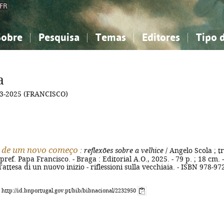
FR
Sobre
Pesquisa
Temas
Editores
Tipo 
obre a Bibliografia Nacional
imples
onhecimento, Informação...
onhecimento, Informação...
Combinada
A minha lista
Como utilizar
Filosofia, psicologia...
Filosofia, psicologia...
Perguntas frequente
a
iências sociais...
iências sociais...
Ciências exatas e naturais...
Ciências exatas e naturais...
3-2025 (FRANCISCO)
rte, desporto...
rte, desporto...
Literatura, linguística...
Literatura, linguística...
a de um novo começo
: reflexões sobre a velhice
/ Angelo Scola ; t
pref. Papa Francisco. - Braga : Editorial A.O., 2025. - 79 p. ; 18 cm. -
ll'attesa di un nuovo inizio - riflessioni sulla vecchiaia. - ISBN 978-97
: http://id.bnportugal.gov.pt/bib/bibnacional/2232950