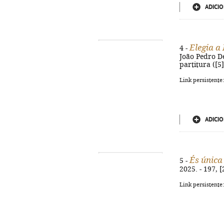
ADICIO
Elegia a
4 -
João Pedro De
partitura ([5]
Link persistente
ADICIO
És única
5 -
2025. - 197, [
Link persistente