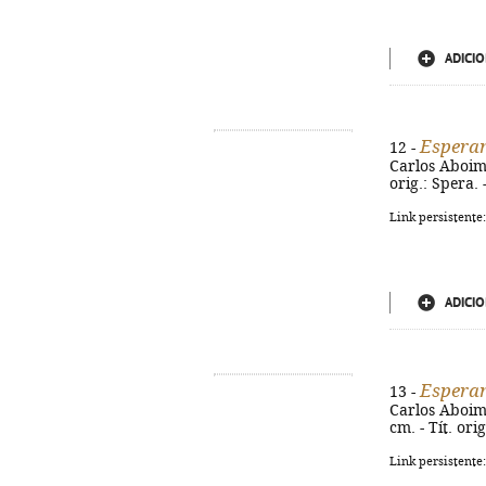
ADICIO
Espera
12 -
Carlos Aboim d
orig.: Spera.
Link persistente
ADICIO
Espera
13 -
Carlos Aboim d
cm. - Tít. or
Link persistente