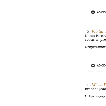
ADICIO
Via-Sac
10 -
Nunes Pereira.
crucis, in pr
Link persistente
ADICIO
Missa F
11 -
Branco : João
Link persistente