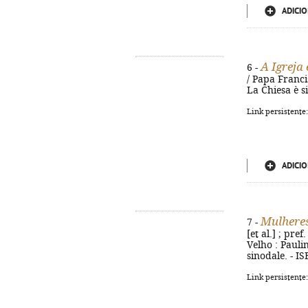
ADICIO
A Igreja
6 -
/ Papa Francis
La Chiesa è s
Link persistente
ADICIO
Mulheres
7 -
[et al.] ; pre
Velho : Paulin
sinodale. - I
Link persistente