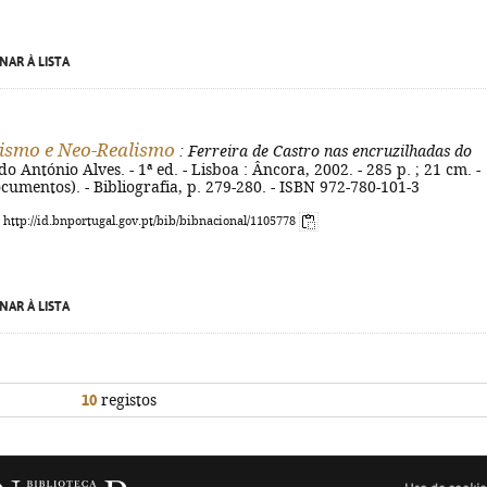
NAR À LISTA
ismo e Neo-Realismo
: Ferreira de Castro nas encruzilhadas do
do António Alves. - 1ª ed. - Lisboa : Âncora, 2002. - 285 p. ; 21 cm. -
cumentos). - Bibliografia, p. 279-280. - ISBN 972-780-101-3
: http://id.bnportugal.gov.pt/bib/bibnacional/1105778
NAR À LISTA
10
registos