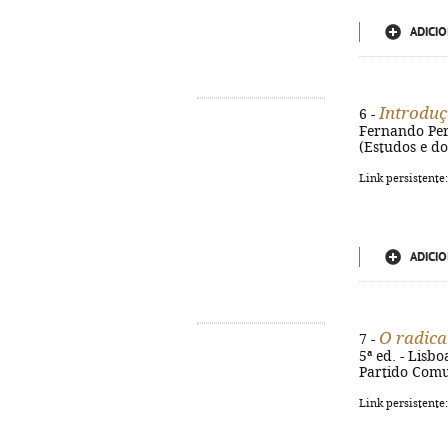
ADICIO
Introduç
6 -
Fernando Pere
(Estudos e d
Link persistente
ADICIO
O radica
7 -
5ª ed. - Lisbo
Partido Comun
Link persistente