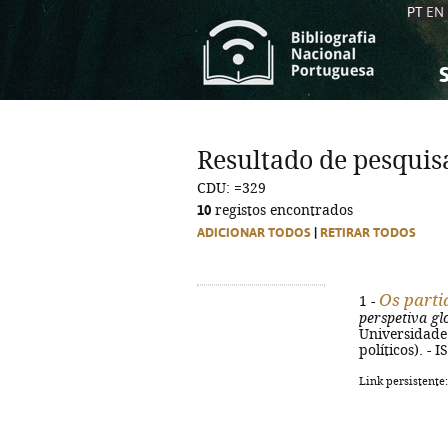
PT
EN
S
S
C
C
Resultado de pesquis
C
C
CDU: =329
A
A
10
registos encontrados
ADICIONAR TODOS
|
RETIRAR TODOS
Os parti
1 -
perspetiva gl
Universidade C
políticos). -
Link persistente