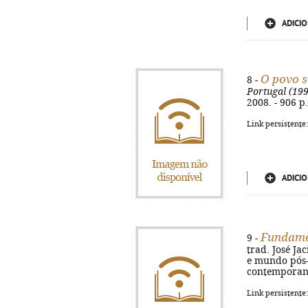
ADICIO
O povo 
8 -
Portugal (19
2008. - 906 p.
Link persistente
ADICIO
Fundame
9 -
trad. José Jac
e mundo pós-m
contemporane
Link persistente