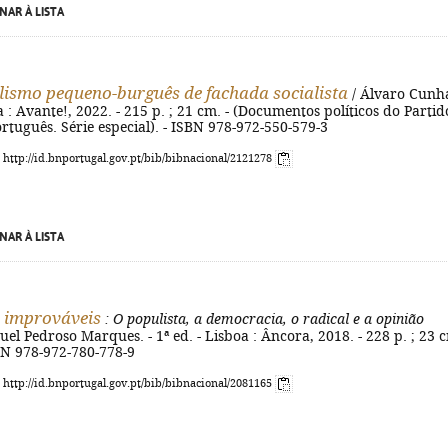
NAR À LISTA
lismo pequeno-burguês de fachada socialista
/ Álvaro Cunha
oa : Avante!, 2022. - 215 p. ; 21 cm. - (Documentos políticos do Partid
tuguês. Série especial). - ISBN 978-972-550-579-3
: http://id.bnportugal.gov.pt/bib/bibnacional/2121278
NAR À LISTA
 improváveis
: O populista, a democracia, o radical e a opinião
el Pedroso Marques. - 1ª ed. - Lisboa : Âncora, 2018. - 228 p. ; 23 c
BN 978-972-780-778-9
: http://id.bnportugal.gov.pt/bib/bibnacional/2081165