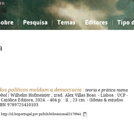
FR
Sobre
Pesquisa
Temas
Editores
Tipo 
obre a Bibliografia Nacional
imples
onhecimento, Informação...
onhecimento, Informação...
Combinada
A minha lista
Como utilizar
Filosofia, psicologia...
Filosofia, psicologia...
Perguntas frequente
a
iências sociais...
iências sociais...
Ciências exatas e naturais...
Ciências exatas e naturais...
rte, desporto...
rte, desporto...
Literatura, linguística...
Literatura, linguística...
dos políticos moldam a democracia
: teoria e prática numa
obal
/ Wilhelm Hofmeister ; trad. Alex Villas Boas. - Lisboa : UCP -
atólica Editora, 2024. - 404 p. : il. ; 23 cm. - (Ideias & estudos
 ISBN 9789725410103
: http://id.bnportugal.gov.pt/bib/bibnacional/2170941