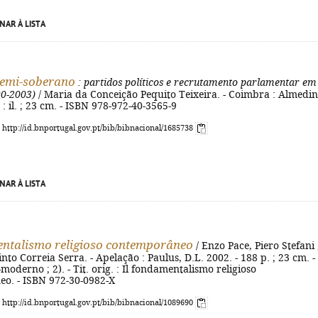
NAR À LISTA
semi-soberano
: partidos políticos e recrutamento parlamentar em
90-2003)
/ Maria da Conceição Pequito Teixeira. - Coimbra : Almedin
 : il. ; 23 cm. - ISBN 978-972-40-3565-9
: http://id.bnportugal.gov.pt/bib/bibnacional/1685738
NAR À LISTA
ntalismo religioso contemporâneo
/ Enzo Pace, Piero Stefani 
into Correia Serra. - Apelação : Paulus, D.L. 2002. - 188 p. ; 23 cm. -
oderno ; 2). - Tit. orig. : Il fondamentalismo religioso
o. - ISBN 972-30-0982-X
: http://id.bnportugal.gov.pt/bib/bibnacional/1089690