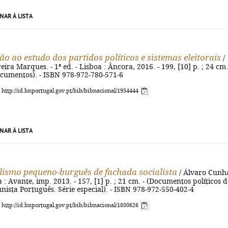
NAR À LISTA
ão ao estudo dos partidos políticos e sistemas eleitorais
/
ira Marques. - 1ª ed. - Lisboa : Âncora, 2016. - 199, [10] p. ; 24 cm.
ocumentos). - ISBN 978-972-780-571-6
: http://id.bnportugal.gov.pt/bib/bibnacional/1954444
NAR À LISTA
lismo pequeno-burguês de fachada socialista
/ Álvaro Cunha
a : Avante, imp. 2013. - 157, [1] p. ; 21 cm. - (Documentos políticos 
ista Português. Série especial). - ISBN 978-972-550-402-4
: http://id.bnportugal.gov.pt/bib/bibnacional/1850626