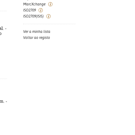
MarcXchange
ISO2709
ISO2709(ISIS)
l. -
Ver a minha lista
o
Voltar ao registo
m. -