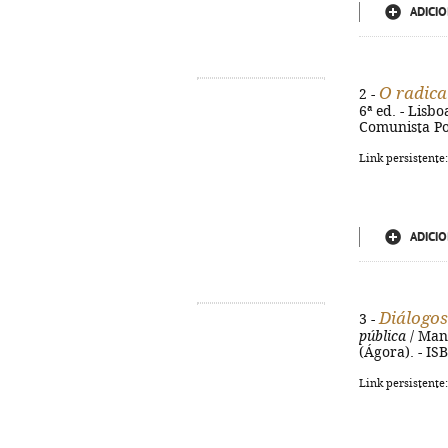
ADICIO
O radica
2 -
6ª ed. - Lisb
Comunista Por
Link persistente
ADICIO
Diálogos
3 -
pública
/ Manu
(Ágora). - IS
Link persistente