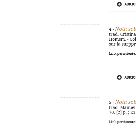
ADICIO
Nota sob
4 -
trad. Cristin
Homem. - Coim
sur la surppr
Link persistente
ADICIO
Nota sob
5 -
trad. Manuel d
70, [2] p. ; 
Link persistente