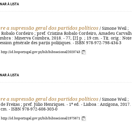
NAR À LISTA
re a supressão geral dos partidos políticos
/ Simone Weil ;
a Robalo Cordeiro ; pref. Cristina Robalo Cordeiro, Amadeu Carval
bra : Minerva Coimbra, 2018. - 77, [2] p. ; 19 cm. - Tít. orig.: Note
ession génèrale des partis politiques. - ISBN 978-972-798-434-3
: http://id.bnportugal.gov.pt/bib/bibnacional/2020743
NAR À LISTA
re a supressão geral dos partidos políticos
/ Simone Weil ;
e Freitas ; pref. Júlio Henriques. - 1ª ed. - Lisboa : Antígona, 2017. 
21 cm. - ISBN 978-972-608-303-0
: http://id.bnportugal.gov.pt/bib/bibnacional/1975671