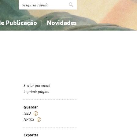
de Publicação
Novidades
s
Religião...
Religião...
Ciências aplicadas...
Ciências aplicadas...
História, geografia, biografias...
História, geografia, biografias...
Enviar por email
Imprimir página
Guardar
ISBD
NP405
Exportar