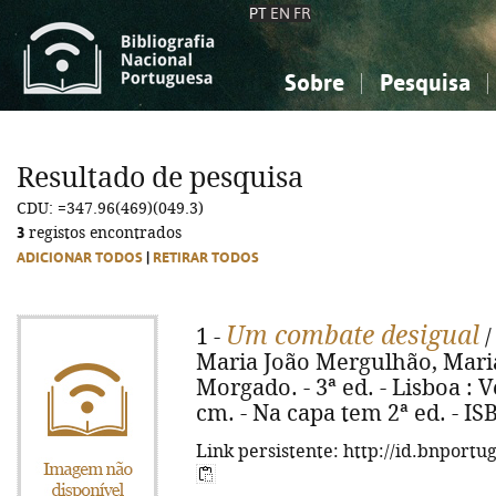
PT
EN
FR
Sobre
Pesquisa
Sobre a Bibliografia Nacional
Simples
Conhecimento, Informação...
Conhecimento, Informação...
Combinada
A
Resultado de pesquisa
Ciências sociais...
Ciências sociais...
CDU: =347.96(469)(049.3)
Arte, desporto...
Arte, desporto...
3
registos encontrados
ADICIONAR TODOS
|
RETIRAR TODOS
Um combate desigual
1 -
/
Maria João Mergulhão, Maria
Morgado. - 3ª ed. - Lisboa : V
cm. - Na capa tem 2ª ed. - I
Link persistente: http://id.bnportu