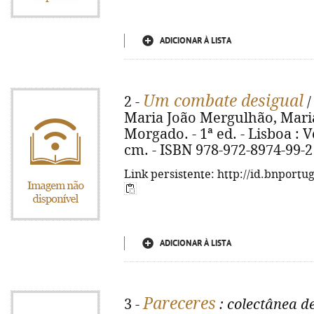
ADICIONAR À LISTA
Um combate desigual
2 -
/
Maria João Mergulhão, Maria
Morgado. - 1ª ed. - Lisboa : V
cm. - ISBN 978-972-8974-99-2
Link persistente: http://id.bnportu
ADICIONAR À LISTA
Pareceres
3 -
: colectânea d