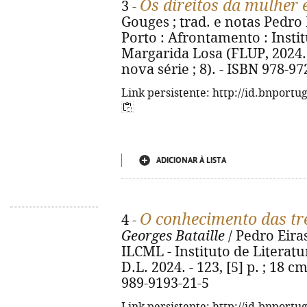
Os direitos da mulher 
3 -
Gouges ; trad. e notas Pedro E
Porto : Afrontamento : Inst
Margarida Losa (FLUP, 2024. - 
nova série ; 8). - ISBN 978-9
Link persistente: http://id.bnportu
ADICIONAR À LISTA
O conhecimento das tr
4 -
Georges Bataille
/ Pedro Eiras
ILCML - Instituto de Litera
D.L. 2024. - 123, [5] p. ; 18 cm
989-9193-21-5