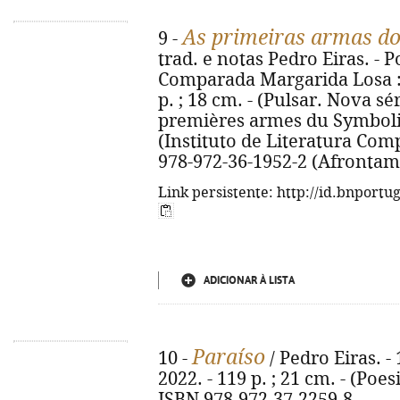
As primeiras armas d
9 -
trad. e notas Pedro Eiras. - P
Comparada Margarida Losa : 
p. ; 18 cm. - (Pulsar. Nova série
premières armes du Symbolis
(Instituto de Literatura Com
978-972-36-1952-2 (Afrontam
Link persistente: http://id.bnportu
ADICIONAR À LISTA
Paraíso
10 -
/ Pedro Eiras. - 
2022. - 119 p. ; 21 cm. - (Poes
ISBN 978-972-37-2259-8