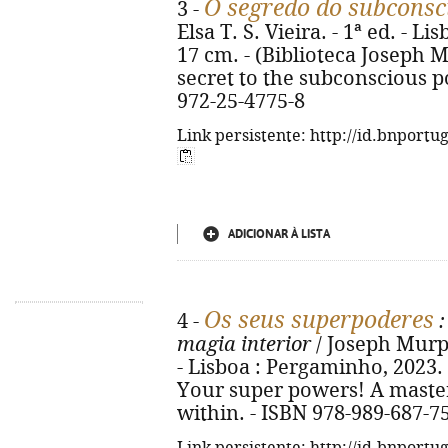
O segredo do subconsc
3 -
Elsa T. S. Vieira. - 1ª ed. - Lis
17 cm. - (Biblioteca Joseph Mu
secret to the subconscious p
972-25-4775-8
Link persistente: http://id.bnportu
ADICIONAR À LISTA
Os seus superpoderes
4 -
:
magia interior
/ Joseph Murphy
- Lisboa : Pergaminho, 2023. - 
Your super powers! A master
within. - ISBN 978-989-687-7