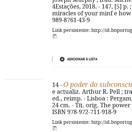
4Estações, 2018. - 147, [5] p. ;
miracles of your minf e how 
989-8761-43-9
Link persistente: http://id.bnportu
ADICIONAR À LISTA
O poder do subconsci
14 -
e actualiz. Arthur R. Pell ; t
ed., reimp. - Lisboa : Pergami
24 cm. - Tít. orig. The powe
ISBN 978-972-711-918-9
Link persistente: http://id.bnportu