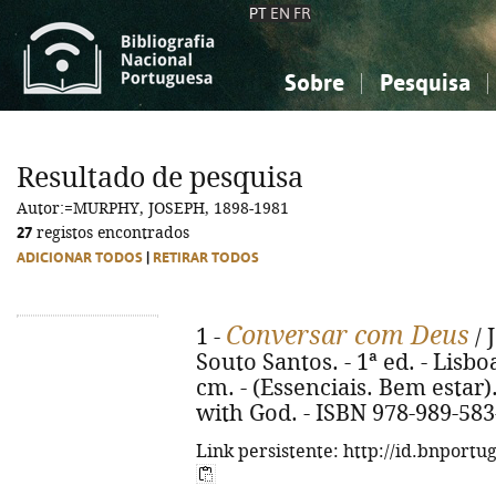
PT
EN
FR
Sobre
Pesquisa
Sobre a Bibliografia Nacional
Simples
Conhecimento, Informação...
Conhecimento, Informação...
Combinada
A
Resultado de pesquisa
Ciências sociais...
Ciências sociais...
Autor:=MURPHY, JOSEPH, 1898-1981
Arte, desporto...
Arte, desporto...
27
registos encontrados
ADICIONAR TODOS
|
RETIRAR TODOS
Conversar com Deus
1 -
/ 
Souto Santos. - 1ª ed. - Lisboa
cm. - (Essenciais. Bem estar)
with God. - ISBN 978-989-583
Link persistente: http://id.bnportu