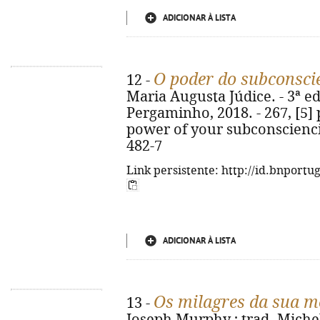
ADICIONAR À LISTA
O poder do subconsci
12 -
Maria Augusta Júdice. - 3ª ed.
Pergaminho, 2018. - 267, [5] p.
power of your subconscienci
482-7
Link persistente: http://id.bnportu
ADICIONAR À LISTA
Os milagres da sua m
13 -
Joseph Murphy ; trad. Michele