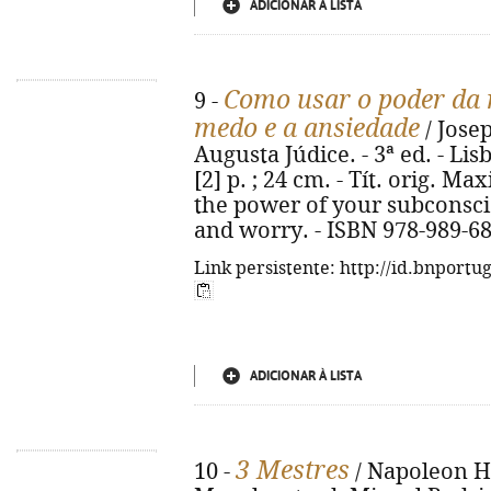
ADICIONAR À LISTA
Como usar o poder da 
9 -
medo e a ansiedade
/ Jose
Augusta Júdice. - 3ª ed. - Lis
[2] p. ; 24 cm. - Tít. orig. 
the power of your subconsc
and worry. - ISBN 978-989-6
Link persistente: http://id.bnportu
ADICIONAR À LISTA
3 Mestres
10 -
/ Napoleon Hi