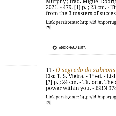
Murphy ; trad. Miguel Rodrigue
2021. - 479, [1] p. ; 23 cm. - T
from the 3 masters of succes
Link persistente: http://id.bnportu
ADICIONAR À LISTA
O segredo do subcons
11 -
Elsa T. S. Vieira. - 1ª ed. - L
[2] p. ; 24 cm. - Tít. orig. T
power within you. - ISBN 97
Link persistente: http://id.bnportu