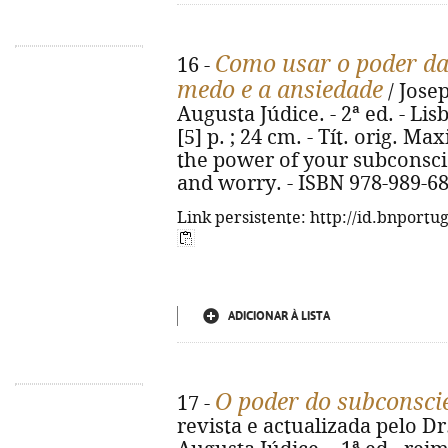
Como usar o poder da
16 -
medo e a ansiedade
/ Jose
Augusta Júdice. - 2ª ed. - Lis
[5] p. ; 24 cm. - Tít. orig. 
the power of your subconsc
and worry. - ISBN 978-989-6
Link persistente: http://id.bnportu
ADICIONAR À LISTA
O poder do subconsci
17 -
revista e actualizada pelo Dr.