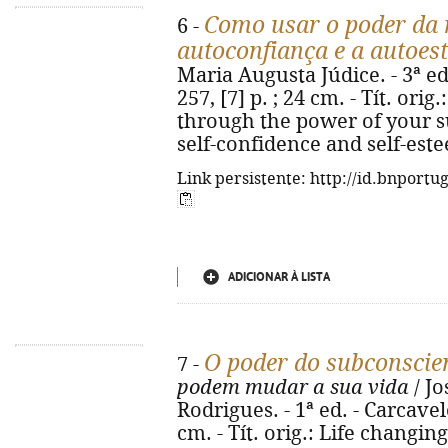
Como usar o poder da 
6 -
autoconfiança e a autoes
Maria Augusta Júdice. - 3ª ed
257, [7] p. ; 24 cm. - Tít. or
through the power of your 
self-confidence and self-est
Link persistente: http://id.bnportu
ADICIONAR À LISTA
O poder do subconscie
7 -
podem mudar a sua vida
/ J
Rodrigues. - 1ª ed. - Carcavelos
cm. - Tít. orig.: Life changin