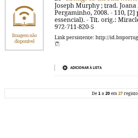
Joseph Murphy ; trad. Joana A
Pergaminho, 2008. - 110, [2] 
essencial). - Tít. orig.: Mira
972-711-820-5
Link persistente: http://id.bnportu
ADICIONAR À LISTA
De
1
a
20
em
27
registo