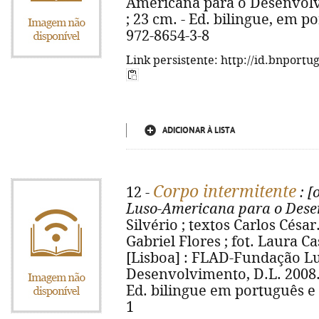
Americana para o Desenvolvim
; 23 cm. - Ed. bilingue, em po
972-8654-3-8
Link persistente: http://id.bnportu
ADICIONAR À LISTA
Corpo intermitente
12 -
: [
Luso-Americana para o Dese
Silvério ; textos Carlos César..
Gabriel Flores ; fot. Laura Ca
[Lisboa] : FLAD-Fundação L
Desenvolvimento, D.L. 2008. - 
Ed. bilingue em português e 
1