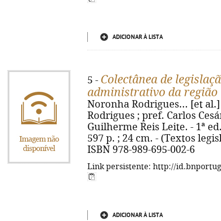
ADICIONAR À LISTA
Colectânea de legislaçã
5 -
administrativo da regiã
Noronha Rodrigues... [et al.
Rodrigues ; pref. Carlos Cesár.
Guilherme Reis Leite. - 1ª ed.
597 p. ; 24 cm. - (Textos legi
ISBN 978-989-695-002-6
Link persistente: http://id.bnportu
ADICIONAR À LISTA