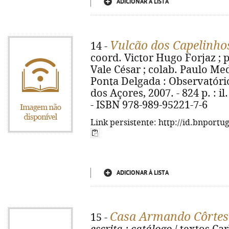
ADICIONAR À LISTA
Vulcão dos Capelinho
14 -
coord. Victor Hugo Forjaz ; 
Vale César ; colab. Paulo Medei
Ponta Delgada : Observatóri
dos Açores, 2007. - 824 p. : il
- ISBN 978-989-95221-7-6
Link persistente: http://id.bnportu
ADICIONAR À LISTA
Casa Armando Côrtes
15 -