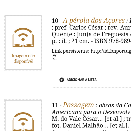
A pérola dos Açores
10 -
: 
; pref. Carlos César ; rev. Au
Quente : Junta de Freguesia 
p. : il. ; 21 cm. - ISBN 978-98
Link persistente: http://id.bnportu
ADICIONAR À LISTA
Passagem
11 -
: obras da C
Americana para o Desenvolv
M. do Vale César... [et al.] ; t
fot. Daniel Malhão... [et al.]