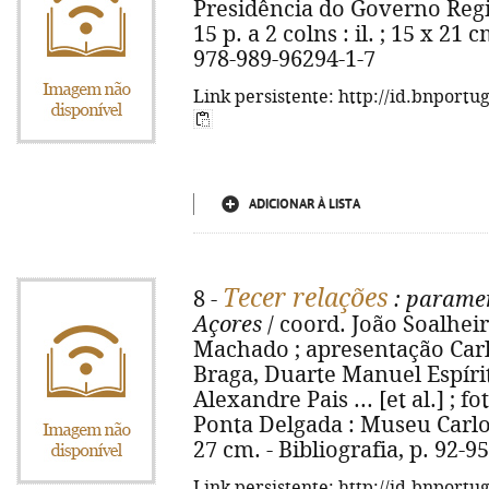
Presidência do Governo Regio
15 p. a 2 colns : il. ; 15 x 21 
978-989-96294-1-7
Link persistente: http://id.bnportu
ADICIONAR À LISTA
Tecer relações
8 -
: paramen
Açores
/ coord. João Soalheir
Machado ; apresentação Carl
Braga, Duarte Manuel Espírit
Alexandre Pais ... [et al.] ; 
Ponta Delgada : Museu Carlos 
27 cm. - Bibliografia, p. 92-95
Link persistente: http://id.bnportu