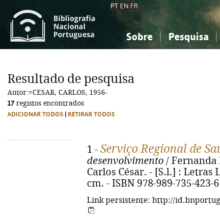
PT
EN
FR
Sobre
Pesquisa
Sobre a Bibliografia Nacional
Simples
Conhecimento, Informação...
Conhecimento, Informação...
Combinada
A
Resultado de pesquisa
Ciências sociais...
Ciências sociais...
Autor:=CESAR, CARLOS, 1956-
Arte, desporto...
Arte, desporto...
17
registos encontrados
ADICIONAR TODOS
|
RETIRAR TODOS
Serviço Regional de Sa
1 -
desenvolvimento
/ Fernanda 
Carlos César. - [S.l.] : Letras L
cm. - ISBN 978-989-735-423-6
Link persistente: http://id.bnportu