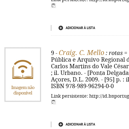
ADICIONAR À LISTA
Craig. C. Mello
9 -
: rotas =
Pública e Arquivo Regional d
Carlos Martins do Vale César...
; il. Urbano. - [Ponta Delgad
Açores, D.L. 2009. - [95] p. : i
ISBN 978-989-96294-0-0
Link persistente: http://id.bnportu
ADICIONAR À LISTA