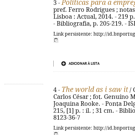
Políticas para a empre
3 -
pref. Ferro Rodrigues ; notas
Lisboa : Actual, 2014. - 219 p. 
- Bibliografia, p. 205-219. - 
Link persistente: http://id.bnportu
ADICIONAR À LISTA
The world as i saw it
4 -
/ 
Carlos César ; fot. Genuíno Ma
Joaquina Rooke. - Ponta Delg
215, [1] p. : il. ; 31 cm. - Bib
8123-36-7
Link persistente: http://id.bnportu