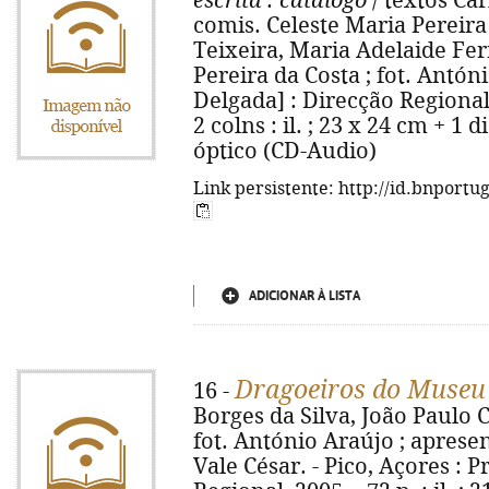
escrita
: catálogo
/ textos Car
comis. Celeste Maria Pereira
Teixeira, Maria Adelaide Fer
Pereira da Costa ; fot. Antón
Delgada] : Direcção Regional 
2 colns : il. ; 23 x 24 cm + 1 
óptico (CD-Audio)
Link persistente: http://id.bnportu
ADICIONAR À LISTA
Dragoeiros do Museu
16 -
Borges da Silva, João Paulo 
fot. António Araújo ; aprese
Vale César. - Pico, Açores :