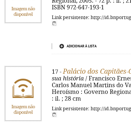
Regional, 2005. - 72 p. : il. ; 2
ISBN 972-647-193-1
Link persistente: http://id.bnportu
ADICIONAR À LISTA
Palácio dos Capitães-
17 -
sua história
/ Francisco Ernes
Carlos Manuel Martins do Val
Heroísmo : Governo Regional 
: il. ; 28 cm
Link persistente: http://id.bnportu