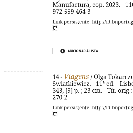
Manufactura, cop. 2023. - 116, 
972-559-464-3
Link persistente: http://id.bnportu
ADICIONAR À LISTA
Viagens
14 -
/ Olga Tokarczu
Swiatkiewicz. - 11ª ed. - Lisb
343, [9] p. ; 23 cm. - Tít. ori
270-2
Link persistente: http://id.bnportu