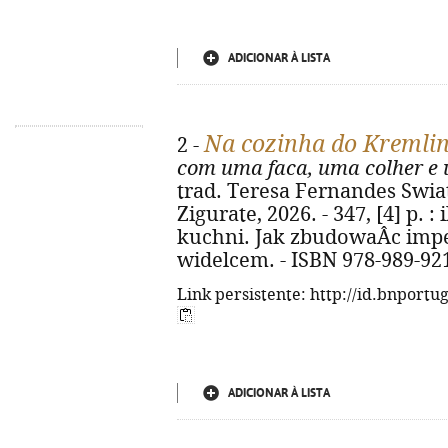
ADICIONAR À LISTA
Na cozinha do Kremli
2 -
com uma faca, uma colher e 
trad. Teresa Fernandes Swiatk
Zigurate, 2026. - 347, [4] p. : i
kuchni. Jak zbudowaÂc imp
widelcem. - ISBN 978-989-92
Link persistente: http://id.bnportu
ADICIONAR À LISTA