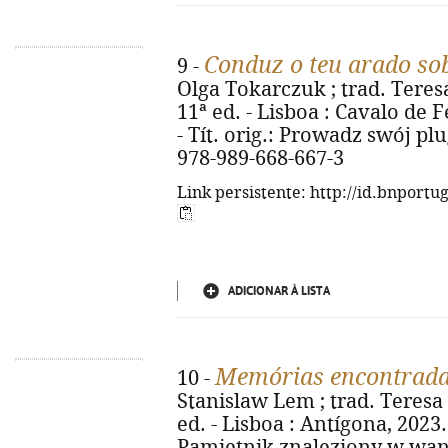
Conduz o teu arado so
9 -
Olga Tokarczuk ; trad. Teres
11ª ed. - Lisboa : Cavalo de Fe
- Tít. orig.: Prowadz swój pl
978-989-668-667-3
Link persistente: http://id.bnportu
ADICIONAR À LISTA
Memórias encontrad
10 -
Stanislaw Lem ; trad. Teresa
ed. - Lisboa : Antígona, 2023. -
Pamietnik znaleziony w wann