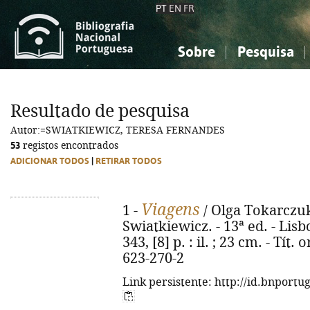
PT
EN
FR
Sobre
Pesquisa
Sobre a Bibliografia Nacional
Simples
Conhecimento, Informação...
Conhecimento, Informação...
Combinada
A
Resultado de pesquisa
Ciências sociais...
Ciências sociais...
Autor:=SWIATKIEWICZ, TERESA FERNANDES
Arte, desporto...
Arte, desporto...
53
registos encontrados
ADICIONAR TODOS
|
RETIRAR TODOS
Viagens
1 -
/ Olga Tokarczuk
Swiatkiewicz. - 13ª ed. - Lisb
343, [8] p. : il. ; 23 cm. - Tít.
623-270-2
Link persistente: http://id.bnportu