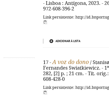
- Lisboa : Antígona, 2023. - 265
972-608-396-2
Link persistente: http://id.bnportu
ADICIONAR À LISTA
A voz do dono
17 -
/ Stanis
Fernandes Swiatkiewicz. - 1ª 
282, [2] p. ; 21 cm. - Tít. ori
608-428-0
Link persistente: http://id.bnportu