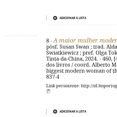
ADICIONAR À LISTA
A maior mulher mode
8 -
pósf. Susan Swan ; trad. Al
Swiatkiewicz ; pref. Olga Toka
Tinta-da-China, 2024. - 460, [
dos livros / coord. Alberto Ma
biggest modern woman of the
837-4
Link persistente: http://id.bnportu
ADICIONAR À LISTA