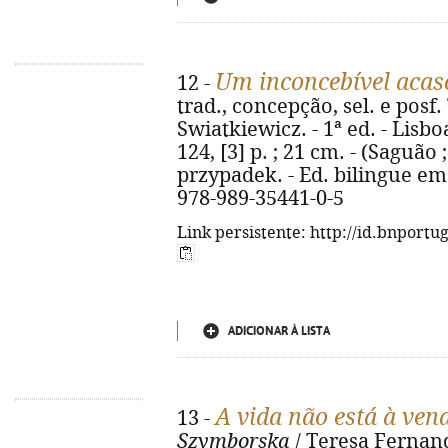
Um inconcebível acas
12 -
trad., concepção, sel. e posf
Swiatkiewicz. - 1ª ed. - Lisbo
124, [3] p. ; 21 cm. - (Saguão ;
przypadek. - Ed. bilingue em
978-989-35441-0-5
Link persistente: http://id.bnportu
ADICIONAR À LISTA
A vida não está à ven
13 -
Szymborska
/ Teresa Fernand