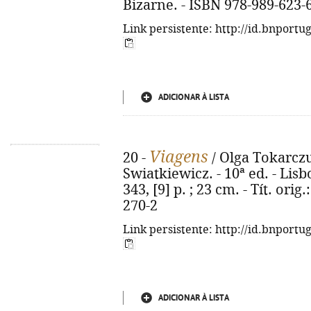
Bizarne. - ISBN 978-989-623-
Link persistente: http://id.bnportu
ADICIONAR À LISTA
Viagens
20 -
/ Olga Tokarczu
Swiatkiewicz. - 10ª ed. - Lisb
343, [9] p. ; 23 cm. - Tít. ori
270-2
Link persistente: http://id.bnportu
ADICIONAR À LISTA