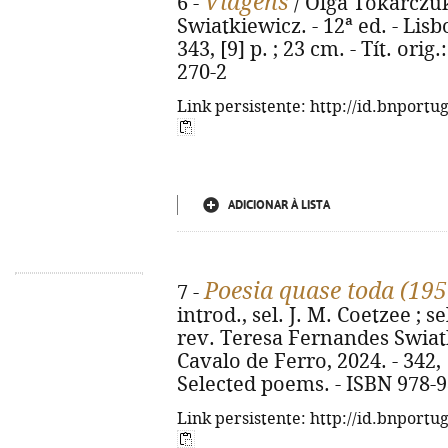
Viagens
6 -
/ Olga Tokarczuk
Swiatkiewicz. - 12ª ed. - Lisb
343, [9] p. ; 23 cm. - Tít. ori
270-2
Link persistente: http://id.bnportu
ADICIONAR À LISTA
Poesia quase toda (19
7 -
introd., sel. J. M. Coetzee ; se
rev. Teresa Fernandes Swiatki
Cavalo de Ferro, 2024. - 342, [1
Selected poems. - ISBN 978-9
Link persistente: http://id.bnportu