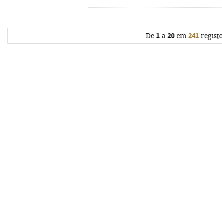
De
1
a
20
em
241
regist