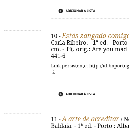
ADICIONAR À LISTA
Estás zangado comig
10 -
Carla Ribeiro. - 1ª ed. - Porto 
cm. - Tít. orig.: Are you mad
441-6
Link persistente: http://id.bnportu
ADICIONAR À LISTA
A arte de acreditar
11 -
/ N
Baldaia. - 1ª ed. - Porto : Albat