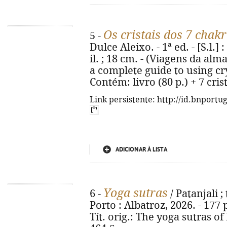
Os cristais dos 7 chak
5 -
Dulce Aleixo. - 1ª ed. - [S.l.] 
il. ; 18 cm. - (Viagens da alma)
a complete guide to using cry
Contém: livro (80 p.) + 7 cris
Link persistente: http://id.bnportu
ADICIONAR À LISTA
Yoga sutras
6 -
/ Patanjali ;
Porto : Albatroz, 2026. - 177 p
Tít. orig.: The yoga sutras of