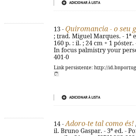
ADICIONAR À LISTA
Quiromancia - o seu g
13 -
; trad. Miguel Marques. - 1ª e
160 p. : il. ; 24 cm + 1 póster.
In focus palmistry your pers
401-0
Link persistente: http://id.bnportu
ADICIONAR À LISTA
Adoro-te tal como és!
14 -
il. Bruno Gaspar. - 3ª ed. - Po