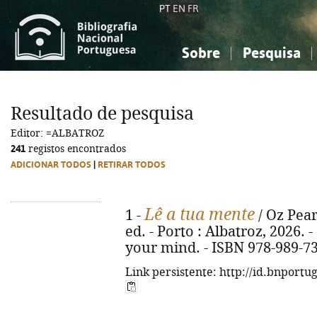
PT
EN
FR
Sobre
Pesquisa
Sobre a Bibliografia Nacional
Simples
Conhecimento, Informação...
Conhecimento, Informação...
Combinada
A
Resultado de pesquisa
Ciências sociais...
Ciências sociais...
Editor: =ALBATROZ
Arte, desporto...
Arte, desporto...
241
registos encontrados
ADICIONAR TODOS
|
RETIRAR TODOS
Lê a tua mente
1 -
/ Oz Pear
ed. - Porto : Albatroz, 2026. - 
your mind. - ISBN 978-989-7
Link persistente: http://id.bnportu