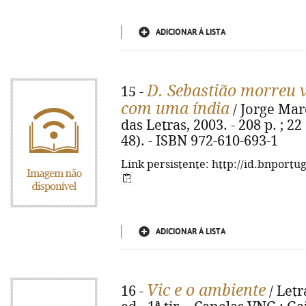
ADICIONAR À LISTA
D. Sebastião morreu 
15 -
com uma índia
/ Jorge Marq
das Letras, 2003. - 208 p. ; 22
48). - ISBN 972-610-693-1
Link persistente: http://id.bnportu
ADICIONAR À LISTA
Vic e o ambiente
16 -
/ Letr