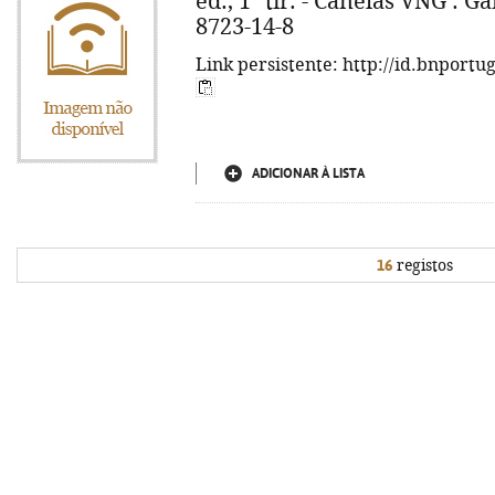
ed., 1ª tir. - Canelas VNG : Ga
8723-14-8
Link persistente: http://id.bnportu
ADICIONAR À LISTA
16
registos