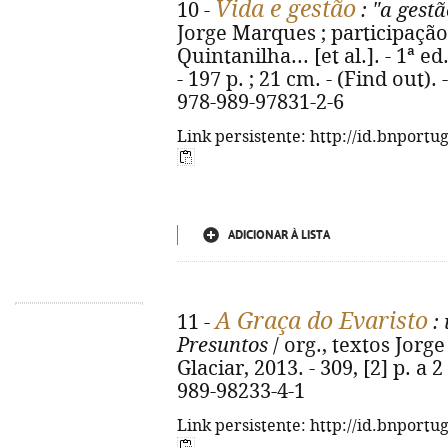
Vida e gestão
10 -
: "a gestã
Jorge Marques ; participaçã
Quintanilha... [et al.]. - 1ª e
- 197 p. ; 21 cm. - (Find out). 
978-989-97831-2-6
Link persistente: http://id.bnportu
ADICIONAR À LISTA
A Graça do Evaristo
11 -
: 
Presuntos
/ org., textos Jorge
Glaciar, 2013. - 309, [2] p. a 2
989-98233-4-1
Link persistente: http://id.bnportu