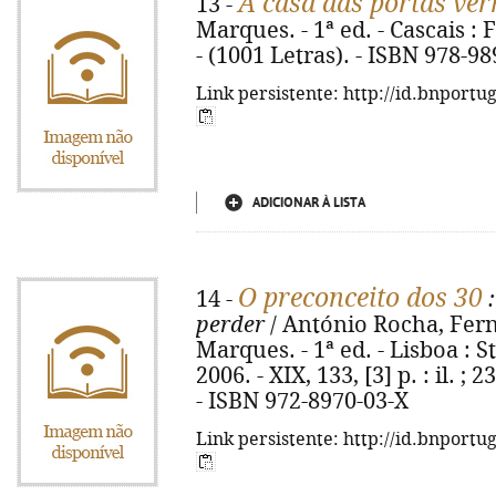
A casa das portas ve
13 -
Marques. - 1ª ed. - Cascais : 
- (1001 Letras). - ISBN 978-9
Link persistente: http://id.bnportu
ADICIONAR À LISTA
O preconceito dos 30
14 -
:
perder
/ António Rocha, Fern
Marques. - 1ª ed. - Lisboa :
2006. - XIX, 133, [3] p. : il. ; 
- ISBN 972-8970-03-X
Link persistente: http://id.bnportu