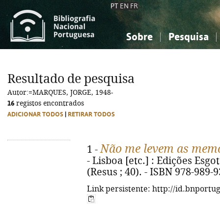
PT
EN
FR
Sobre
Pesquisa
Sobre a Bibliografia Nacional
Simples
Conhecimento, Informação...
Conhecimento, Informação...
Combinada
A
Resultado de pesquisa
Ciências sociais...
Ciências sociais...
Autor:=MARQUES, JORGE, 1948-
Arte, desporto...
Arte, desporto...
16
registos encontrados
ADICIONAR TODOS
|
RETIRAR TODOS
Não me levem as mem
1 -
- Lisboa [etc.] : Edições Esgot
(Resus ; 40). - ISBN 978-989-
Link persistente: http://id.bnportu