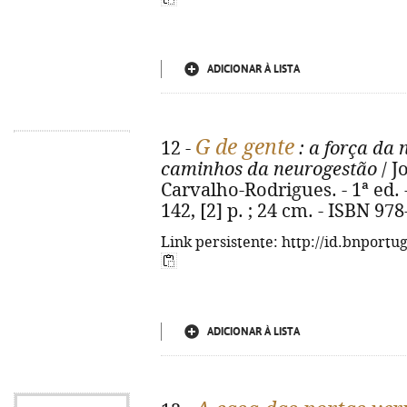
ADICIONAR À LISTA
G de gente
12 -
: a força da
caminhos da neurogestão
/ J
Carvalho-Rodrigues. - 1ª ed. -
142, [2] p. ; 24 cm. - ISBN 97
Link persistente: http://id.bnportu
ADICIONAR À LISTA