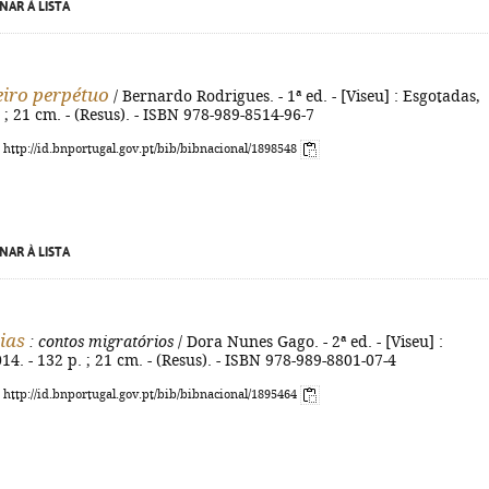
NAR À LISTA
iro perpétuo
/ Bernardo Rodrigues. - 1ª ed. - [Viseu] : Esgotadas,
. ; 21 cm. - (Resus). - ISBN 978-989-8514-96-7
: http://id.bnportugal.gov.pt/bib/bibnacional/1898548
NAR À LISTA
ias
: contos migratórios
/ Dora Nunes Gago. - 2ª ed. - [Viseu] :
14. - 132 p. ; 21 cm. - (Resus). - ISBN 978-989-8801-07-4
: http://id.bnportugal.gov.pt/bib/bibnacional/1895464