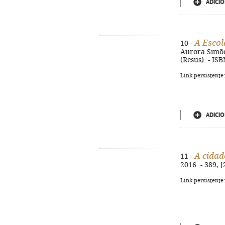
ADICIO
A Escol
10 -
Aurora Simões 
(Resus). - IS
Link persistente
ADICIO
A cidad
11 -
2016. - 389, [
Link persistente