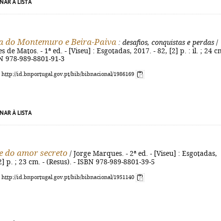
NAR À LISTA
a do Montemuro e Beira-Paiva
: desafios, conquistas e perdas
/
de Matos. - 1ª ed. - [Viseu] : Esgotadas, 2017. - 82, [2] p. : il. ; 24 cm
BN 978-989-8801-91-3
: http://id.bnportugal.gov.pt/bib/bibnacional/1986169
NAR À LISTA
e do amor secreto
/ Jorge Marques. - 2ª ed. - [Viseu] : Esgotadas,
2] p. ; 23 cm. - (Resus). - ISBN 978-989-8801-39-5
: http://id.bnportugal.gov.pt/bib/bibnacional/1951140