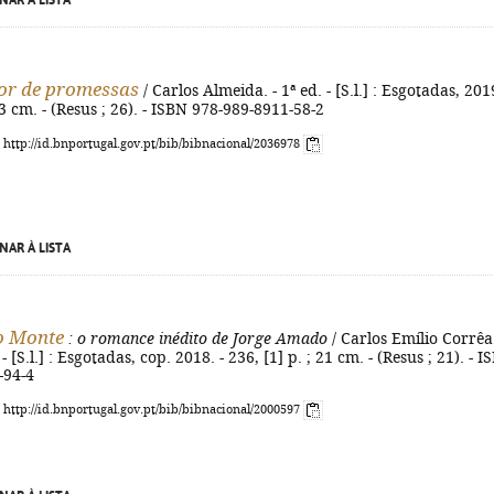
NAR À LISTA
or de promessas
/ Carlos Almeida. - 1ª ed. - [S.l.] : Esgotadas, 2019
23 cm. - (Resus ; 26). - ISBN 978-989-8911-58-2
: http://id.bnportugal.gov.pt/bib/bibnacional/2036978
NAR À LISTA
o Monte
: o romance inédito de Jorge Amado
/ Carlos Emílio Corrêa
 - [S.l.] : Esgotadas, cop. 2018. - 236, [1] p. ; 21 cm. - (Resus ; 21). - 
-94-4
: http://id.bnportugal.gov.pt/bib/bibnacional/2000597