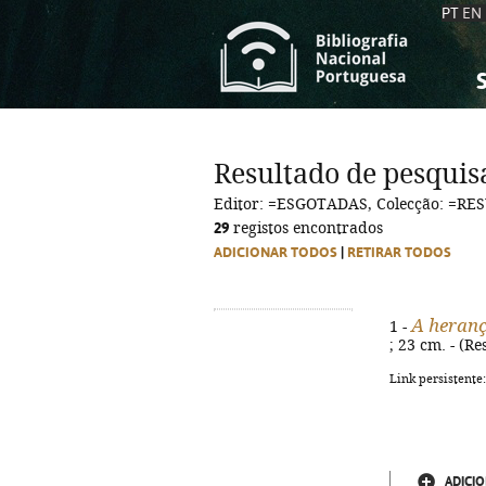
PT
EN
S
S
C
C
Resultado de pesquis
C
C
Editor: =ESGOTADAS, Colecção: =RE
A
A
29
registos encontrados
ADICIONAR TODOS
|
RETIRAR TODOS
A heran
1 -
; 23 cm. - (R
Link persistente
ADICIO