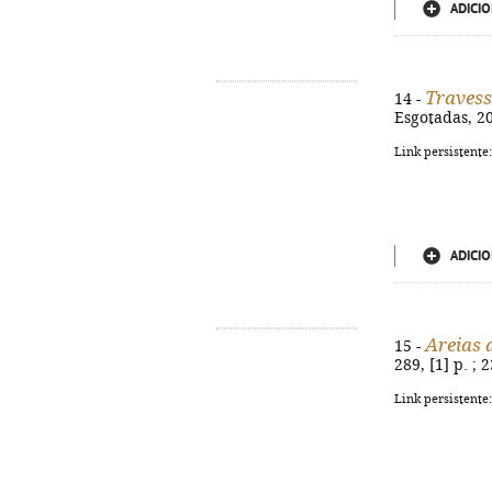
ADICIO
Travess
14 -
Esgotadas, 201
Link persistente
ADICIO
Areias 
15 -
289, [1] p. ; 
Link persistente