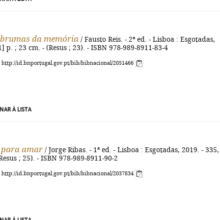
s brumas da memória
/ Fausto Reis. - 2ª ed. - Lisboa : Esgotadas,
1] p. ; 23 cm. - (Resus ; 23). - ISBN 978-989-8911-83-4
: http://id.bnportugal.gov.pt/bib/bibnacional/2051466
NAR À LISTA
 para amar
/ Jorge Ribas. - 1ª ed. - Lisboa : Esgotadas, 2019. - 335,
(Resus ; 25). - ISBN 978-989-8911-90-2
: http://id.bnportugal.gov.pt/bib/bibnacional/2037834