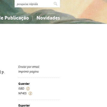
de Publicação
Novidades
s
Religião...
Religião...
Ciências aplicadas...
Ciências aplicadas...
História, geografia, biografias...
História, geografia, biografias...
Enviar por email
] p.
Imprimir página
Guardar
ISBD
NP405
Exportar