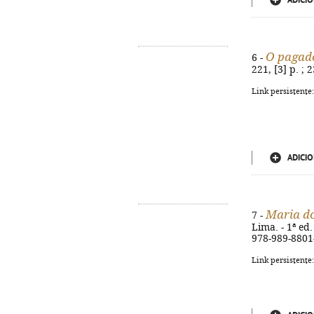
ADICIO
O pagad
6 -
221, [3] p. ; 
Link persistente
ADICIO
Maria d
7 -
Lima. - 1ª ed.
978-989-8801
Link persistente