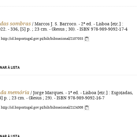
 das sombras
/ Marcos J. S. Barroco. - 2ª ed. - Lisboa [etc.] :
2. - 336, [5] p. ; 23 cm. - (Resus ; 30). - ISBN 978-989-9092-17-4
: http://id.bnportugal.gov.pt/bib/bibnacional/2107055
NAR À LISTA
s da memória
/ Jorge Marques. - 1ª ed. - Lisboa [etc.] : Esgotadas,
3] p. ; 23 cm. - (Resus ; 29). - ISBN 978-989-9092-16-7
: http://id.bnportugal.gov.pt/bib/bibnacional/2124308
NAR À LISTA