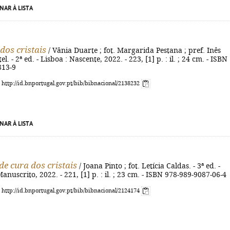
NAR À LISTA
dos cristais
/ Vânia Duarte ; fot. Margarida Pestana ; pref. Inês
. - 2ª ed. - Lisboa : Nascente, 2022. - 223, [1] p. : il. ; 24 cm. - ISBN
813-9
: http://id.bnportugal.gov.pt/bib/bibnacional/2138232
NAR À LISTA
de cura dos cristais
/ Joana Pinto ; fot. Letícia Caldas. - 3ª ed. -
anuscrito, 2022. - 221, [1] p. : il. ; 23 cm. - ISBN 978-989-9087-06-4
: http://id.bnportugal.gov.pt/bib/bibnacional/2124174