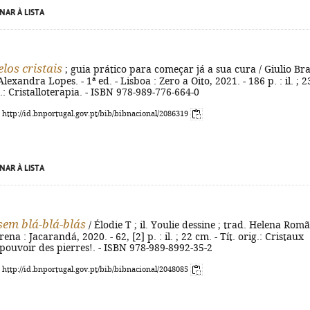
NAR À LISTA
los cristais
; guia prático para começar já a sua cura / Giulio Br
Alexandra Lopes. - 1ª ed. - Lisboa : Zero a Oito, 2021. - 186 p. : il. ; 2
g.: Cristalloterapia. - ISBN 978-989-776-664-0
: http://id.bnportugal.gov.pt/bib/bibnacional/2086319
NAR À LISTA
 sem blá-blá-blás
/ Élodie T ; il. Youlie dessine ; trad. Helena Romã
rena : Jacarandá, 2020. - 62, [2] p. : il. ; 22 cm. - Tít. orig.: Cristaux
pouvoir des pierres!. - ISBN 978-989-8992-35-2
: http://id.bnportugal.gov.pt/bib/bibnacional/2048085