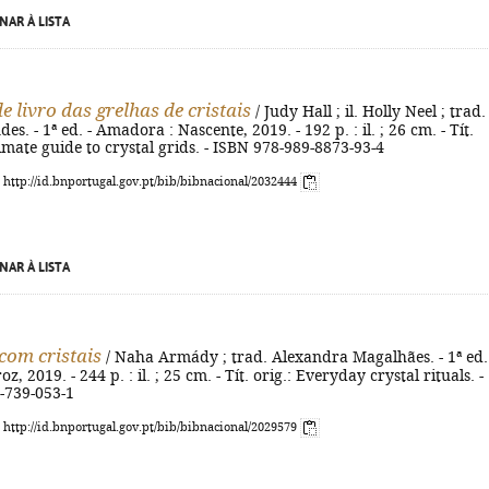
NAR À LISTA
e livro das grelhas de cristais
/ Judy Hall ; il. Holly Neel ; trad.
s. - 1ª ed. - Amadora : Nascente, 2019. - 192 p. : il. ; 26 cm. - Tít.
timate guide to crystal grids. - ISBN 978-989-8873-93-4
: http://id.bnportugal.gov.pt/bib/bibnacional/2032444
NAR À LISTA
 com cristais
/ Naha Armády ; trad. Alexandra Magalhães. - 1ª ed.
oz, 2019. - 244 p. : il. ; 25 cm. - Tít. orig.: Everyday crystal rituals. -
-739-053-1
: http://id.bnportugal.gov.pt/bib/bibnacional/2029579