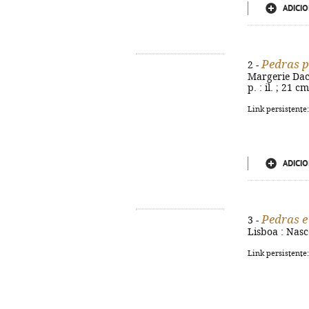
ADICIO
Pedras p
2 -
Margerie Dache
p. : il. ; 21 
Link persistente
ADICIO
Pedras e 
3 -
Lisboa : Nasce
Link persistente