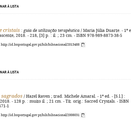
NAR À LISTA
 cristais
: guia de utilização terapêutica
/ Maria Júlia Duarte. - 1ª e
cente, 2018. - 218, [3] p. : il. ; 23 cm. - ISBN 978-989-8873-38-5
: http://id.bnportugal.gov.pt/bib/bibnacional/2013488
NAR À LISTA
s sagrados
/ Hazel Raven ; trad. Michele Amaral. - 1ª ed. - [S.l.] :
18. - 128 p. : muito il. ; 21 cm. - Tít. orig.: Sacred Crystals. - ISBN
471-1
: http://id.bnportugal.gov.pt/bib/bibnacional/2008031