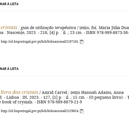
NAR À LISTA
cristais
: guia de utilização terapêutica
/ texto, fot. Maria Júlia Dua
boa : Nascente, 2023. - 218, [4] p. : il. ; 23 cm. - ISBN 978-989-8873-38
: http://id.bnportugal.gov.pt/bib/bibnacional/2197101
NAR À LISTA
livro dos cristais
/ Astrid Carvel ; texto Hannah Adams, Anna
. - Lisboa : IN, 2023. - 127, [1] p. : il. ; 15 cm. - (O pequeno livro). - T
le book of crystals. - ISBN 978-989-8879-21-9
: http://id.bnportugal.gov.pt/bib/bibnacional/2129624