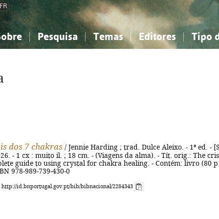
FR
Sobre
Pesquisa
Temas
Editores
Tipo 
obre a Bibliografia Nacional
imples
onhecimento, Informação...
onhecimento, Informação...
Combinada
A minha lista
Como utilizar
Filosofia, psicologia...
Filosofia, psicologia...
Perguntas frequente
a
iências sociais...
iências sociais...
Ciências exatas e naturais...
Ciências exatas e naturais...
rte, desporto...
rte, desporto...
Literatura, linguística...
Literatura, linguística...
ais dos 7 chakras
/ Jennie Harding ; trad. Dulce Aleixo. - 1ª ed. - [S
26. - 1 cx : muito il. ; 18 cm. - (Viagens da alma). - Tít. orig.: The cris
lete guide to using crystal for chakra healing. - Contém: livro (80 p.
 ISBN 978-989-739-430-0
: http://id.bnportugal.gov.pt/bib/bibnacional/2284343