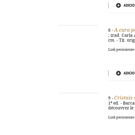
ADICIO
A cura pe
8 -
; trad. Carla 
cm. - Tít. ori
Link persistente
ADICIO
Cristais
9 -
1ª ed. - Barca
découvrez le 
Link persistente