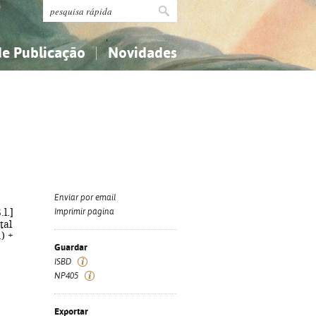
de Publicação
Novidades
s
Religião...
Religião...
Ciências aplicadas...
Ciências aplicadas...
História, geografia, biografias...
História, geografia, biografias...
Enviar por email
.l.]
Imprimir página
tal
) +
Guardar
ISBD
NP405
Exportar