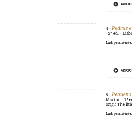
ADICIO
Pedras e 
4 -
- 2ª ed. - Lis
Link persistente
ADICIO
Pequeno 
5 -
Martin. - 1ª ed
orig.: The lit
Link persistente