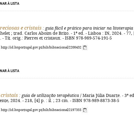
NAR À LISTA
reciosas e cristais
: guia fácil e prático para iniciar na litoterapia
let ; trad. Carlos Aboim de Brito. - 1ª ed. - Lisboa : IN, 2024. - 77, 
cm. - Tít. orig.: Pierres et cristaux. - ISBN 978-989-574-191-5
: http://id.bnportugal.gov.pt/bib/bibnacional/2200432
NAR À LISTA
cristais
: guia de utilização terapêutica
/ Maria Júlia Duarte. - 3ª ed
nte, 2024. - 218, [4] p. : il. ; 23 cm. - ISBN 978-989-8873-38-5
: http://id.bnportugal.gov.pt/bib/bibnacional/2197355