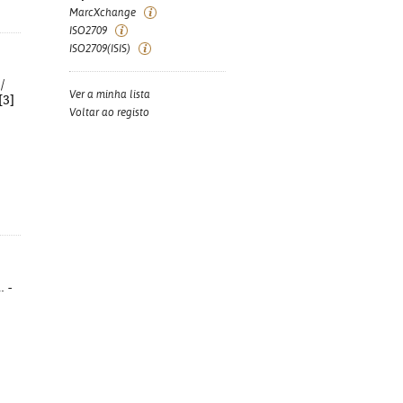
MarcXchange
ISO2709
ISO2709(ISIS)
/
Ver a minha lista
[3]
Voltar ao registo
. -