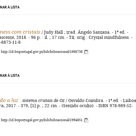
NAR À LISTA
ness com cristais
/ Judy Hall ; trad. Ângelo Santana. - 1ª ed. -
ente, 2018. - 96 p. : il. ; 17 cm. - Tít. orig.: Crystal mindfulness. -
-8873-11-8
: http://id.bnportugal.gov.pt/bib/bibnacional/1986738
NAR À LISTA
o a luz
: sistema cristais de Oz
/ Osvaldo Coimbra. - 1ª ed. - Lisboa
, 2017. - 379, [1] p. ; 22 cm. - (Sentido oculto). - ISBN 978-989-52-
: http://id.bnportugal.gov.pt/bib/bibnacional/1994851