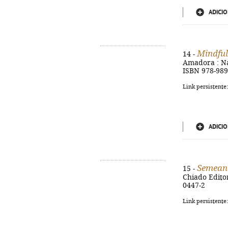
ADICIO
Mindful
14 -
Amadora : Nasc
ISBN 978-989
Link persistente
ADICIO
Semeand
15 -
Chiado Editora
0447-2
Link persistente