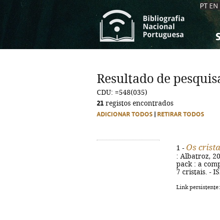
PT
EN
S
S
C
C
Resultado de pesquis
C
C
CDU: =548(035)
A
A
21
registos encontrados
ADICIONAR TODOS
|
RETIRAR TODOS
Os crist
1 -
: Albatroz, 20
pack : a comp
7 cristais. -
Link persistente