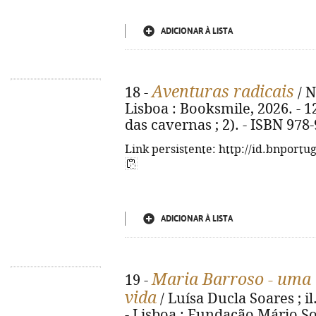
ADICIONAR À LISTA
Aventuras radicais
18 -
/ N
Lisboa : Booksmile, 2026. - 126
das cavernas ; 2). - ISBN 978
Link persistente: http://id.bnportu
ADICIONAR À LISTA
Maria Barroso - uma e
19 -
vida
/ Luísa Ducla Soares ; i
- Lisboa : Fundação Mário So