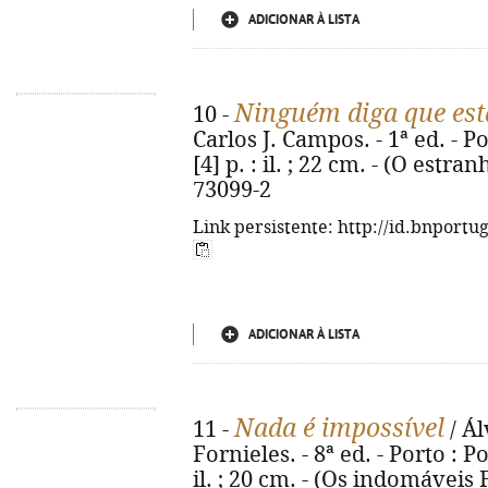
ADICIONAR À LISTA
Ninguém diga que est
10 -
Carlos J. Campos. - 1ª ed. - Po
[4] p. : il. ; 22 cm. - (O estra
73099-2
Link persistente: http://id.bnportu
ADICIONAR À LISTA
Nada é impossível
11 -
/ Ál
Fornieles. - 8ª ed. - Porto : Po
il. ; 20 cm. - (Os indomáveis 