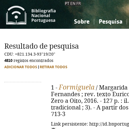
PT
EN
FR
Sobre
Pesquisa
Sobre a Bibliografia Nacional
Simples
Conhecimento, Informação...
Conhecimento, Informação...
Combinada
A
Resultado de pesquisa
Ciências sociais...
Ciências sociais...
CDU: =821.134.3-93"19/20"
Arte, desporto...
Arte, desporto...
4810
registos encontrados
ADICIONAR TODOS
|
RETIRAR TODOS
Formiguela
1 -
/ Margarida F
Fernandes ; rev. texto Eurico
Zero a Oito, 2016. - 127 p. : i
tradicional ; 3). - A partir d
713-3
Link persistente: http://id.bnportu