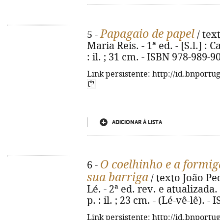
Papagaio de papel
5 -
/ tex
Maria Reis. - 1ª ed. - [S.l.] : 
: il. ; 31 cm. - ISBN 978-989-9
Link persistente: http://id.bnportu
ADICIONAR À LISTA
O coelhinho e a formig
6 -
sua barriga
/ texto João Ped
Lé. - 2ª ed. rev. e atualizada. 
p. : il. ; 23 cm. - (Lé-vê-lê). 
Link persistente: http://id.bnportu