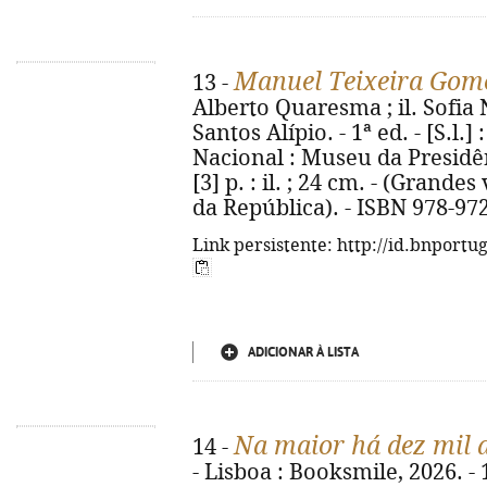
Manuel Teixeira Gome
13 -
Alberto Quaresma ; il. Sofia N
Santos Alípio. - 1ª ed. - [S.l.
Nacional : Museu da Presidên
[3] p. : il. ; 24 cm. - (Grand
da República). - ISBN 978-97
Link persistente: http://id.bnportu
ADICIONAR À LISTA
Na maior há dez mil 
14 -
- Lisboa : Booksmile, 2026. - 12