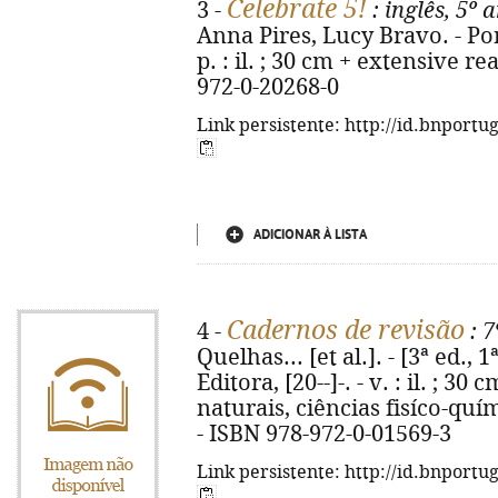
Celebrate 5!
3 -
: inglês, 5º 
Anna Pires, Lucy Bravo. - Por
p. : il. ; 30 cm + extensive r
972-0-20268-0
Link persistente: http://id.bnportu
ADICIONAR À LISTA
Cadernos de revisão
4 -
: 7
Quelhas... [et al.]. - [3ª ed., 
Editora, [20--]-. - v. : il. ; 3
naturais, ciências fisíco-quím
- ISBN 978-972-0-01569-3
Link persistente: http://id.bnportu