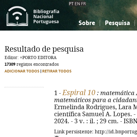
PT
EN
FR
Sobre
Pesquisa
Sobre a Bibliografia Nacional
Simples
Conhecimento, Informação...
Conhecimento, Informação...
Combinada
A
Resultado de pesquisa
Ciências sociais...
Ciências sociais...
Editor: =PORTO EDITORA
Arte, desporto...
Arte, desporto...
17309
registos encontrados
ADICIONAR TODOS
|
RETIRAR TODOS
Espiral 10
1 -
: matemática 
matemáticos para a cidadania
Ermelinda Rodrigues, Lara M
científica Samuel A. Lopes. - 
2024. - 3 v. : il. ; 29 cm. - I
Link persistente: http://id.bnportu