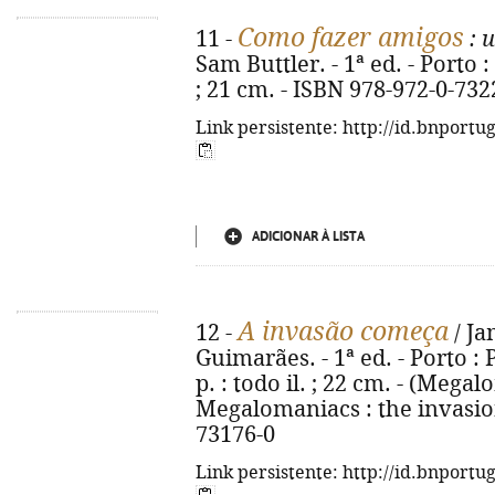
Como fazer amigos
11 -
: 
Sam Buttler. - 1ª ed. - Porto : 
; 21 cm. - ISBN 978-972-0-732
Link persistente: http://id.bnportu
ADICIONAR À LISTA
A invasão começa
12 -
/ Ja
Guimarães. - 1ª ed. - Porto : 
p. : todo il. ; 22 cm. - (Megalo
Megalomaniacs : the invasion
73176-0
Link persistente: http://id.bnportu