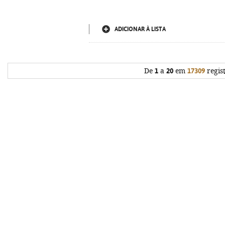
ADICIONAR À LISTA
De
1
a
20
em
17309
regis