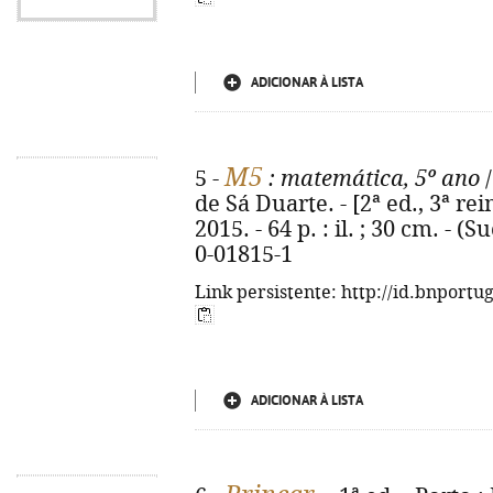
ADICIONAR À LISTA
M5
5 -
: matemática, 5º ano
/
de Sá Duarte. - [2ª ed., 3ª rei
2015. - 64 p. : il. ; 30 cm. - 
0-01815-1
Link persistente: http://id.bnportu
ADICIONAR À LISTA