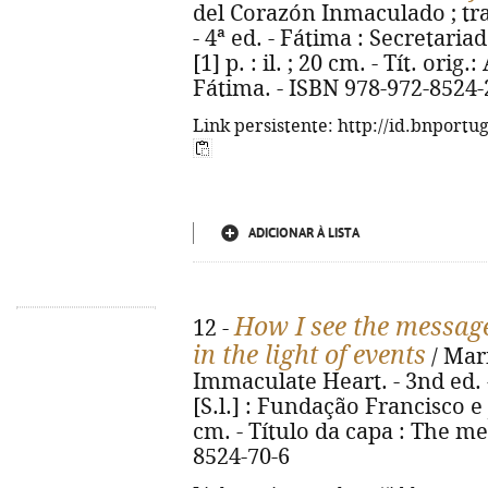
del Corazón Inmaculado ; tr
- 4ª ed. - Fátima : Secretaria
[1] p. : il. ; 20 cm. - Tít. or
Fátima. - ISBN 978-972-8524-
Link persistente: http://id.bnportu
ADICIONAR À LISTA
How I see the message
12 -
in the light of events
/ Mari
Immaculate Heart. - 3nd ed. 
[S.l.] : Fundação Francisco e 
cm. - Título da capa : The me
8524-70-6