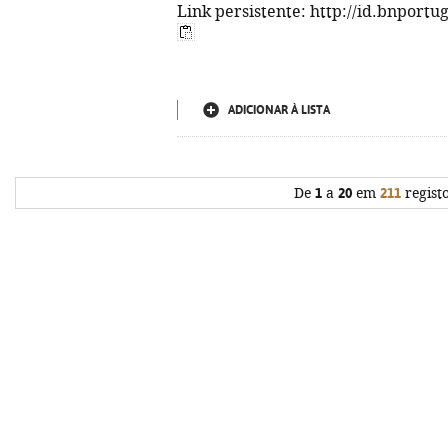
Link persistente: http://id.bnportu
ADICIONAR À LISTA
De
1
a
20
em
211
regist