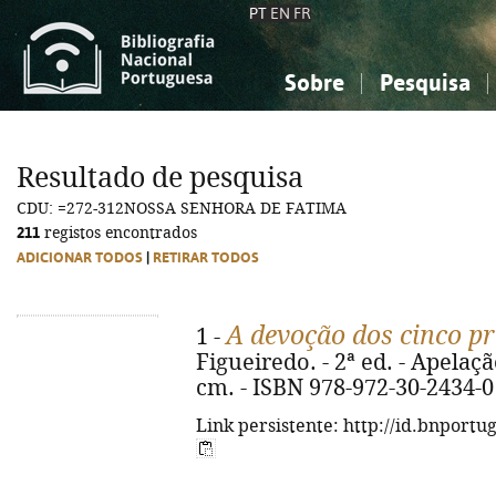
PT
EN
FR
Sobre
Pesquisa
Sobre a Bibliografia Nacional
Simples
Conhecimento, Informação...
Conhecimento, Informação...
Combinada
A
Resultado de pesquisa
Ciências sociais...
Ciências sociais...
CDU: =272-312NOSSA SENHORA DE FATIMA
Arte, desporto...
Arte, desporto...
211
registos encontrados
ADICIONAR TODOS
|
RETIRAR TODOS
A devoção dos cinco p
1 -
Figueiredo. - 2ª ed. - Apelação
cm. - ISBN 978-972-30-2434-0
Link persistente: http://id.bnportu