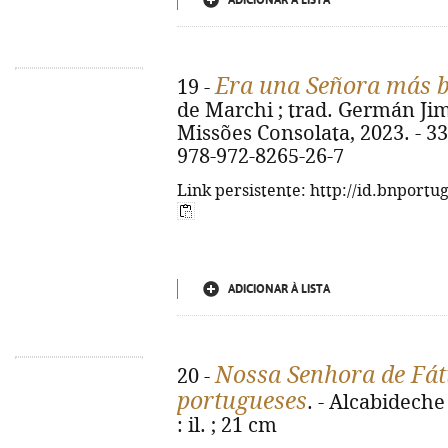
ADICIONAR À LISTA
Era una Señora más bri
19 -
de Marchi ; trad. Germán Jimé
Missões Consolata, 2023. - 336 
978-972-8265-26-7
Link persistente: http://id.bnportu
ADICIONAR À LISTA
Nossa Senhora de Fát
20 -
portugueses
. - Alcabideche 
: il. ; 21 cm