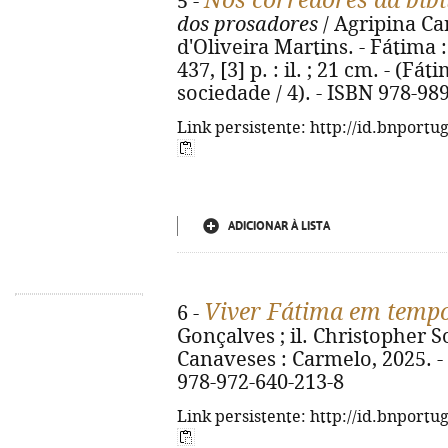
Nos corredores da bibl
5 -
dos prosadores
/ Agripina Ca
d'Oliveira Martins. - Fátima 
437, [3] p. : il. ; 21 cm. - (Fá
sociedade / 4). - ISBN 978-98
Link persistente: http://id.bnportu
ADICIONAR À LISTA
Viver Fátima em temp
6 -
Gonçalves ; il. Christopher S
Canaveses : Carmelo, 2025. - 84
978-972-640-213-8
Link persistente: http://id.bnportu