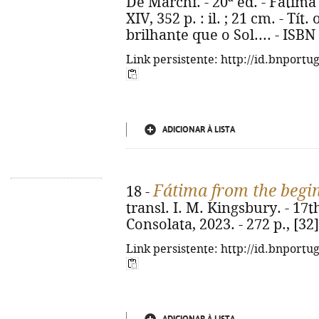
De Marchi. - 20ª ed. - Fatima 
XIV, 352 p. : il. ; 21 cm. - Tí
brilhante que o Sol.... - ISB
Link persistente: http://id.bnportu
ADICIONAR À LISTA
Fátima from the begi
18 -
transl. I. M. Kingsbury. - 17t
Consolata, 2023. - 272 p., [32] p
Link persistente: http://id.bnportu