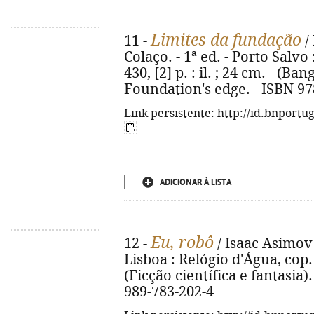
Limites da fundação
11 -
/
Colaço. - 1ª ed. - Porto Salvo
430, [2] p. : il. ; 24 cm. - (Bang
Foundation's edge. - ISBN 97
Link persistente: http://id.bnportu
ADICIONAR À LISTA
Eu, robô
12 -
/ Isaac Asimov
Lisboa : Relógio d'Água, cop. 2
(Ficção científica e fantasia). 
989-783-202-4