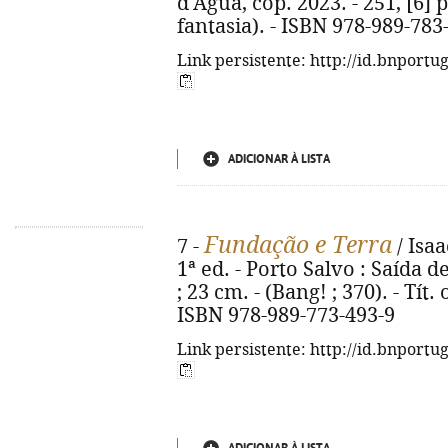
d'Água, cop. 2023. - 251, [6] p
fantasia). - ISBN 978-989-783
Link persistente: http://id.bnportu
ADICIONAR À LISTA
Fundação e Terra
7 -
/ Isaa
1ª ed. - Porto Salvo : Saída d
; 23 cm. - (Bang! ; 370). - Tít
ISBN 978-989-773-493-9
Link persistente: http://id.bnportu