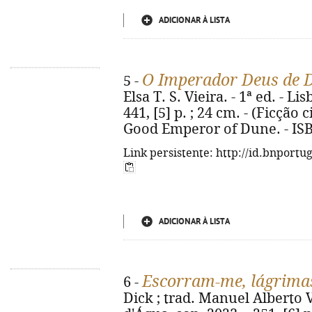
ADICIONAR À LISTA
O Imperador Deus de 
5 -
Elsa T. S. Vieira. - 1ª ed. - Li
441, [5] p. ; 24 cm. - (Ficção ci
Good Emperor of Dune. - ISB
Link persistente: http://id.bnportu
ADICIONAR À LISTA
Escorram-me, lágrimas,
6 -
Dick ; trad. Manuel Alberto V