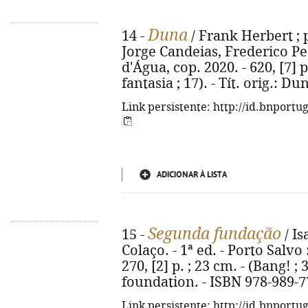
Duna
14 -
/ Frank Herbert ; p
Jorge Candeias, Frederico Ped
d'Água, cop. 2020. - 620, [7] p
fantasia ; 17). - Tít. orig.: D
Link persistente: http://id.bnportu
ADICIONAR À LISTA
Segunda fundação
15 -
/ Is
Colaço. - 1ª ed. - Porto Salvo
270, [2] p. ; 23 cm. - (Bang! ; 
foundation. - ISBN 978-989-7
Link persistente: http://id.bnportu