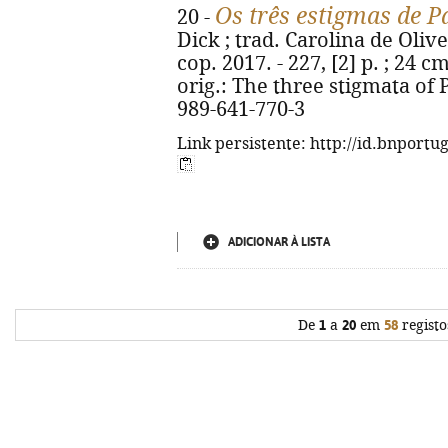
Os três estigmas de P
20 -
Dick ; trad. Carolina de Olive
cop. 2017. - 227, [2] p. ; 24 cm.
orig.: The three stigmata of 
989-641-770-3
Link persistente: http://id.bnportu
ADICIONAR À LISTA
De
1
a
20
em
58
registo