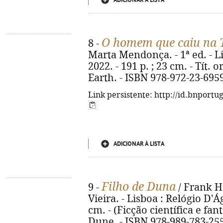
ADICIONAR À LISTA
O homem que caiu na 
8 -
Marta Mendonça. - 1ª ed. - Li
2022. - 191 p. ; 23 cm. - Tít. 
Earth. - ISBN 978-972-23-695
Link persistente: http://id.bnportu
ADICIONAR À LISTA
Filho de Duna
9 -
/ Frank H
Vieira. - Lisboa : Relógio D'Ág
cm. - (Ficção científica e fant
Dune. - ISBN 978-989-783-25