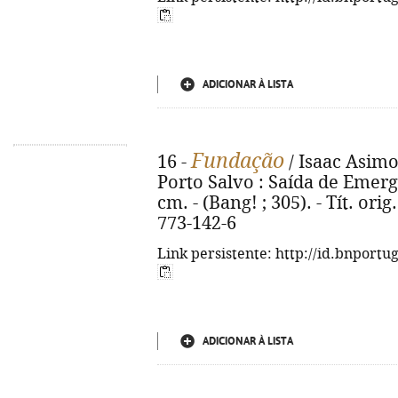
ADICIONAR À LISTA
Fundação
16 -
/ Isaac Asimov
Porto Salvo : Saída de Emergên
cm. - (Bang! ; 305). - Tít. or
773-142-6
Link persistente: http://id.bnportu
ADICIONAR À LISTA