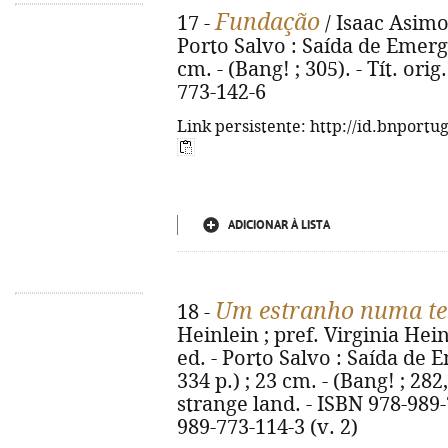
Fundação
17 -
/ Isaac Asimov
Porto Salvo : Saída de Emergên
cm. - (Bang! ; 305). - Tít. or
773-142-6
Link persistente: http://id.bnportu
ADICIONAR À LISTA
Um estranho numa te
18 -
Heinlein ; pref. Virginia Hein
ed. - Porto Salvo : Saída de E
334 p.) ; 23 cm. - (Bang! ; 282,
strange land. - ISBN 978-989-7
989-773-114-3 (v. 2)