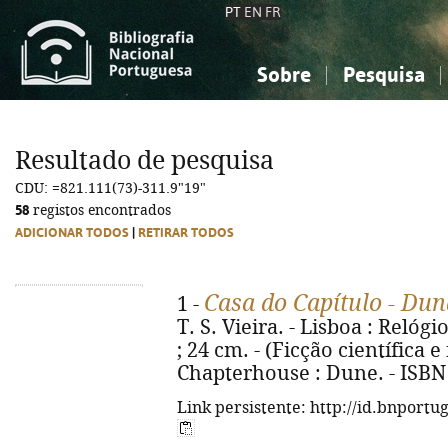
PT
EN
FR
Sobre
Pesquisa
Sobre a Bibliografia Nacional
Simples
Conhecimento, Informação...
Conhecimento, Informação...
Combinada
A
Resultado de pesquisa
Ciências sociais...
Ciências sociais...
CDU: =821.111(73)-311.9"19"
Arte, desporto...
Arte, desporto...
58
registos encontrados
ADICIONAR TODOS
|
RETIRAR TODOS
Casa do Capítulo - Dun
1 -
T. S. Vieira. - Lisboa : Relógi
; 24 cm. - (Ficção científica e f
Chapterhouse : Dune. - ISBN
Link persistente: http://id.bnportu