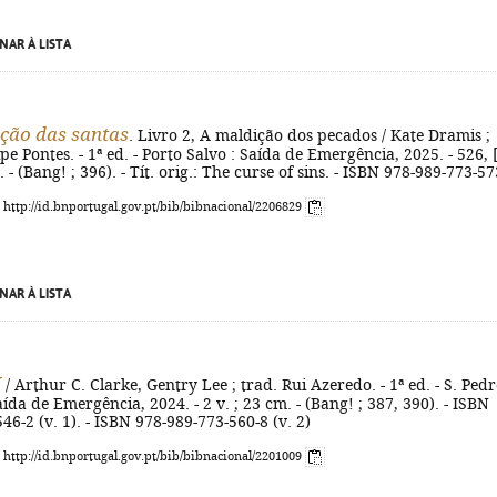
NAR À LISTA
ção das santas
. Livro 2, A maldição dos pecados / Kate Dramis ;
ipe Pontes. - 1ª ed. - Porto Salvo : Saída de Emergência, 2025. - 526, 
cm. - (Bang! ; 396). - Tít. orig.: The curse of sins. - ISBN 978-989-773-57
: http://id.bnportugal.gov.pt/bib/bibnacional/2206829
NAR À LISTA
I
/ Arthur C. Clarke, Gentry Lee ; trad. Rui Azeredo. - 1ª ed. - S. Ped
aída de Emergência, 2024. - 2 v. ; 23 cm. - (Bang! ; 387, 390). - ISBN
46-2 (v. 1). - ISBN 978-989-773-560-8 (v. 2)
: http://id.bnportugal.gov.pt/bib/bibnacional/2201009