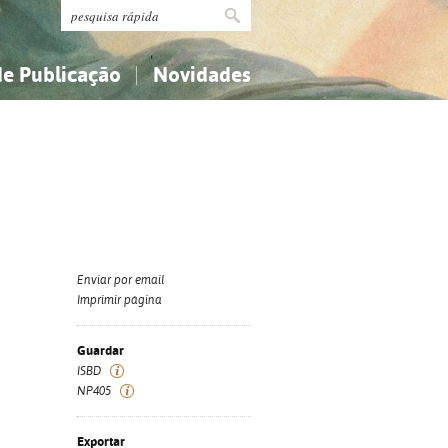
de Publicação
Novidades
s
Religião...
Religião...
Ciências aplicadas...
Ciências aplicadas...
História, geografia, biografias...
História, geografia, biografias...
Enviar por email
Imprimir página
Guardar
ISBD
NP405
Exportar