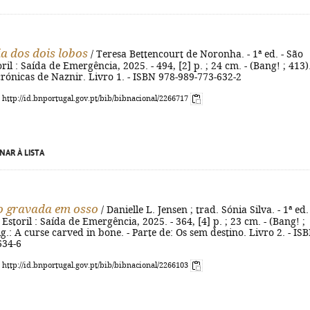
ia dos dois lobos
/ Teresa Bettencourt de Noronha. - 1ª ed. - São
il : Saída de Emergência, 2025. - 494, [2] p. ; 24 cm. - (Bang! ; 413).
crónicas de Naznir. Livro 1. - ISBN 978-989-773-632-2
: http://id.bnportugal.gov.pt/bib/bibnacional/2266717
NAR À LISTA
o gravada em osso
/ Danielle L. Jensen ; trad. Sónia Silva. - 1ª ed. 
Estoril : Saída de Emergência, 2025. - 364, [4] p. ; 23 cm. - (Bang! ;
rig.: A curse carved in bone. - Parte de: Os sem destino. Livro 2. - IS
634-6
: http://id.bnportugal.gov.pt/bib/bibnacional/2266103