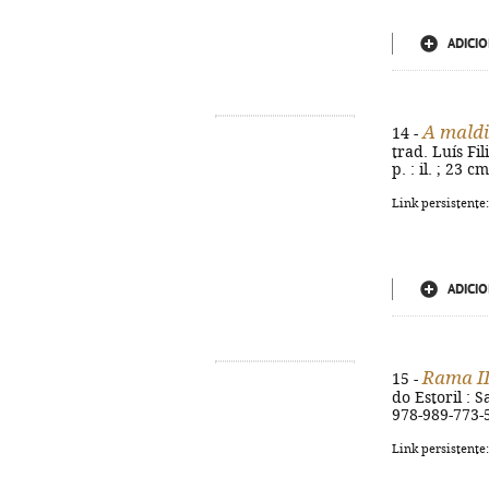
ADICIO
A maldi
14 -
trad. Luís Fil
p. : il. ; 23 
Link persistente
ADICIO
Rama I
15 -
do Estoril : S
978-989-773-5
Link persistente