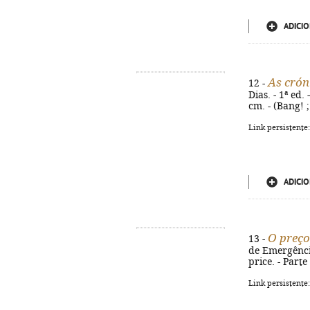
ADICIO
As crón
12 -
Dias. - 1ª ed.
cm. - (Bang! 
Link persistente
ADICIO
O preço
13 -
de Emergência,
price. - Part
Link persistente