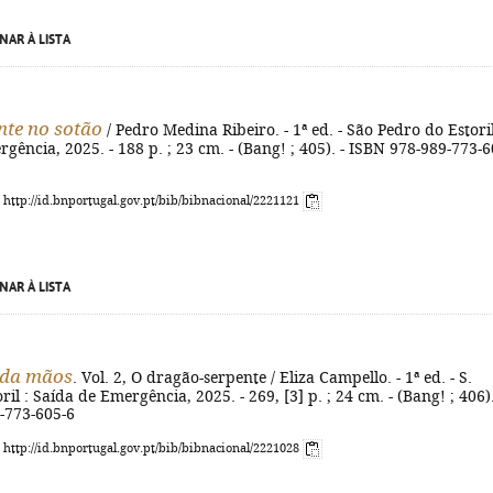
NAR À LISTA
nte no sotão
/ Pedro Medina Ribeiro. - 1ª ed. - São Pedro do Estoril
gência, 2025. - 188 p. ; 23 cm. - (Bang! ; 405). - ISBN 978-989-773-6
: http://id.bnportugal.gov.pt/bib/bibnacional/2221121
NAR À LISTA
 da mãos
. Vol. 2, O dragão-serpente / Eliza Campello. - 1ª ed. - S.
il : Saída de Emergência, 2025. - 269, [3] p. ; 24 cm. - (Bang! ; 406).
-773-605-6
: http://id.bnportugal.gov.pt/bib/bibnacional/2221028