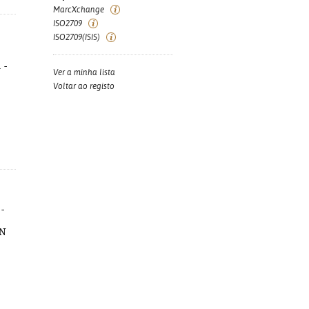
MarcXchange
ISO2709
ISO2709(ISIS)
 -
Ver a minha lista
Voltar ao registo
-
BN