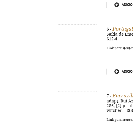
ADICIO
Portugal
6 -
Saída de Emer
612-4
Link persistente
ADICIO
Encruzil
7 -
adapt. Rui Az
286, [2] p. : 
witcher. - IS
Link persistente