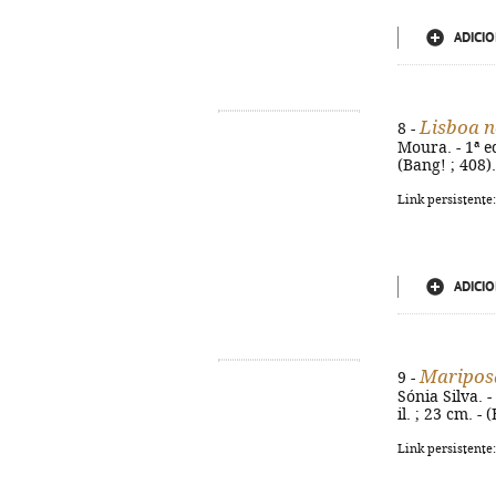
ADICIO
Lisboa n
8 -
Moura. - 1ª ed
(Bang! ; 408)
Link persistente
ADICIO
Mariposa
9 -
Sónia Silva. -
il. ; 23 cm. -
Link persistente