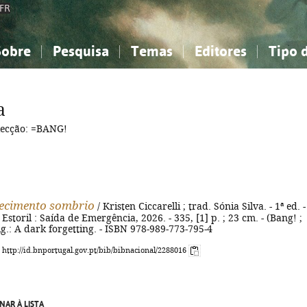
FR
Sobre
Pesquisa
Temas
Editores
Tipo 
obre a Bibliografia Nacional
imples
onhecimento, Informação...
onhecimento, Informação...
Combinada
A minha lista
Como utilizar
Filosofia, psicologia...
Filosofia, psicologia...
Perguntas frequente
a
iências sociais...
iências sociais...
Ciências exatas e naturais...
Ciências exatas e naturais...
ecção: =BANG!
rte, desporto...
rte, desporto...
Literatura, linguística...
Literatura, linguística...
ecimento sombrio
/ Kristen Ciccarelli ; trad. Sónia Silva. - 1ª ed. -
Estoril : Saída de Emergência, 2026. - 335, [1] p. ; 23 cm. - (Bang! ;
rig.: A dark forgetting. - ISBN 978-989-773-795-4
: http://id.bnportugal.gov.pt/bib/bibnacional/2288016
NAR À LISTA