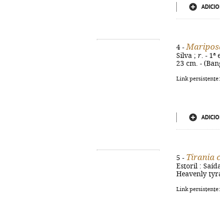
ADICIO
Mariposa
4 -
Silva ;
r
. - 1ª
23 cm. - (Bang
Link persistente
ADICIO
Tirania c
5 -
Estoril : Saíd
Heavenly tyr
Link persistente