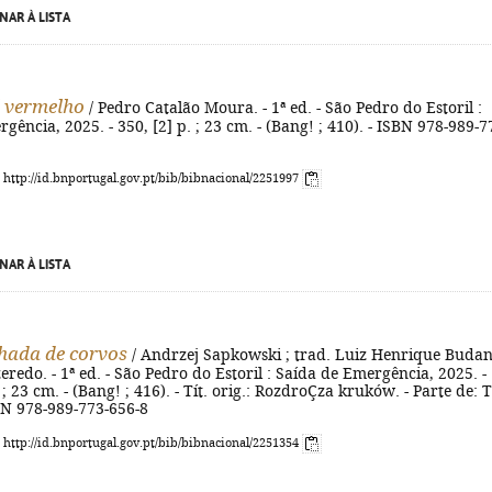
NAR À LISTA
 vermelho
/ Pedro Catalão Moura. - 1ª ed. - São Pedro do Estoril :
gência, 2025. - 350, [2] p. ; 23 cm. - (Bang! ; 410). - ISBN 978-989-7
: http://id.bnportugal.gov.pt/bib/bibnacional/2251997
NAR À LISTA
hada de corvos
/ Andrzej Sapkowski ; trad. Luiz Henrique Budan
eredo. - 1ª ed. - São Pedro do Estoril : Saída de Emergência, 2025. -
il ; 23 cm. - (Bang! ; 416). - Tít. orig.: RozdroÇza kruków. - Parte de: 
BN 978-989-773-656-8
: http://id.bnportugal.gov.pt/bib/bibnacional/2251354