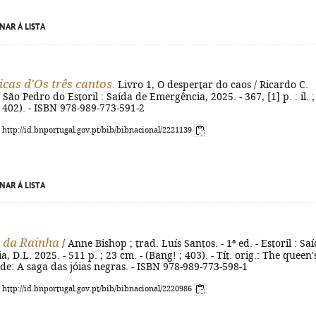
NAR À LISTA
icas d'Os três cantos
. Livro 1, O despertar do caos / Ricardo C.
 - São Pedro do Estoril : Saída de Emergência, 2025. - 367, [1] p. : il. ;
; 402). - ISBN 978-989-773-591-2
: http://id.bnportugal.gov.pt/bib/bibnacional/2221139
NAR À LISTA
 da Rainha
/ Anne Bishop ; trad. Luís Santos. - 1ª ed. - Estoril : Sa
 D.L. 2025. - 511 p. ; 23 cm. - (Bang! ; 403). - Tít. orig.: The queen'
e de: A saga das jóias negras. - ISBN 978-989-773-598-1
: http://id.bnportugal.gov.pt/bib/bibnacional/2220986