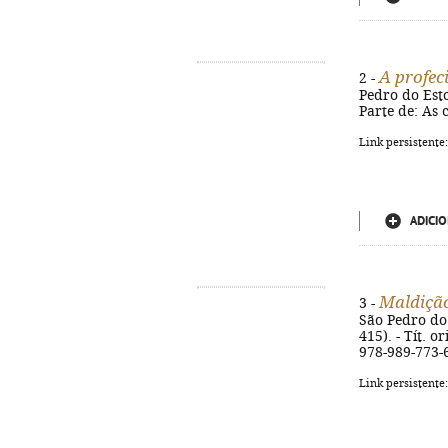
A profec
2 -
Pedro do Estor
Parte de: As 
Link persistente
ADICIO
Maldiçã
3 -
São Pedro do 
415). - Tít. o
978-989-773-
Link persistente