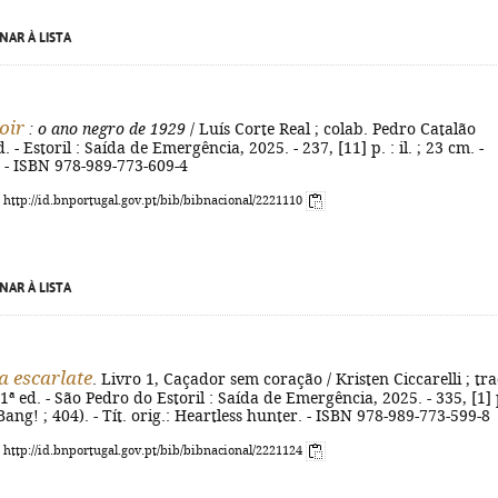
NAR À LISTA
oir
: o ano negro de 1929
/ Luís Corte Real ; colab. Pedro Catalão
. - Estoril : Saída de Emergência, 2025. - 237, [11] p. : il. ; 23 cm. -
. - ISBN 978-989-773-609-4
: http://id.bnportugal.gov.pt/bib/bibnacional/2221110
NAR À LISTA
 escarlate
. Livro 1, Caçador sem coração / Kristen Ciccarelli ; tra
 1ª ed. - São Pedro do Estoril : Saída de Emergência, 2025. - 335, [1] 
 (Bang! ; 404). - Tít. orig.: Heartless hunter. - ISBN 978-989-773-599-8
: http://id.bnportugal.gov.pt/bib/bibnacional/2221124