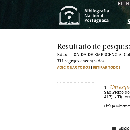
PT
EN
S
S
C
C
Resultado de pesquis
C
C
Editor: =SAIDA DE EMERGENCIA, Col
A
A
312
registos encontrados
ADICIONAR TODOS
|
RETIRAR TODOS
Um esqu
1 -
São Pedro do 
417). - Tít. o
Link persistente
ADICIO