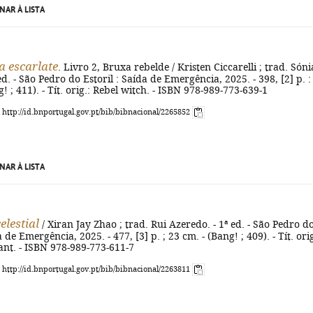
NAR À LISTA
 escarlate
. Livro 2, Bruxa rebelde / Kristen Ciccarelli ; trad. Sóni
 ed. - São Pedro do Estoril : Saída de Emergência, 2025. - 398, [2] p. : i
! ; 411). - Tít. orig.: Rebel witch. - ISBN 978-989-773-639-1
: http://id.bnportugal.gov.pt/bib/bibnacional/2265852
NAR À LISTA
elestial
/ Xiran Jay Zhao ; trad. Rui Azeredo. - 1ª ed. - São Pedro d
a de Emergência, 2025. - 477, [3] p. ; 23 cm. - (Bang! ; 409). - Tít. orig
ant. - ISBN 978-989-773-611-7
: http://id.bnportugal.gov.pt/bib/bibnacional/2263811