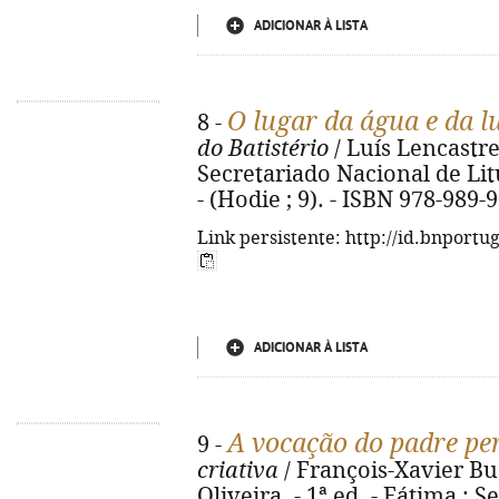
ADICIONAR À LISTA
O lugar da água e da l
8 -
do Batistério
/ Luís Lencastre.
Secretariado Nacional de Litur
- (Hodie ; 9). - ISBN 978-989-
Link persistente: http://id.bnportu
ADICIONAR À LISTA
A vocação do padre per
9 -
criativa
/ François-Xavier Bust
Oliveira. - 1ª ed. - Fátima : 