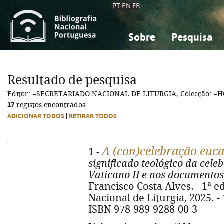
PT
EN
FR
Sobre
Pesquisa
Sobre a Bibliografia Nacional
Simples
Conhecimento, Informação...
Conhecimento, Informação...
Combinada
A
Resultado de pesquisa
Ciências sociais...
Ciências sociais...
Editor: =SECRETARIADO NACIONAL DE LITURGIA, Colecção: =
Arte, desporto...
Arte, desporto...
17
registos encontrados
ADICIONAR TODOS
|
RETIRAR TODOS
A (con)celebração euca
1 -
significado teológico da cele
Vaticano II e nos documentos
Francisco Costa Alves. - 1ª e
Nacional de Liturgia, 2025. - 1
ISBN 978-989-9288-00-3