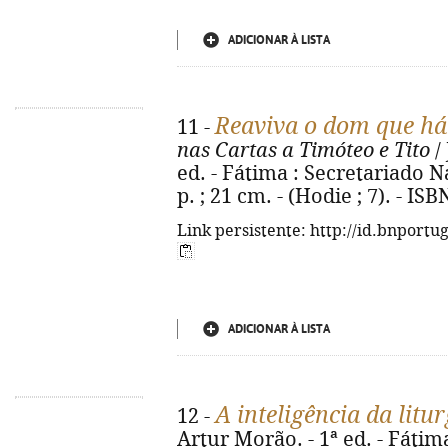
ADICIONAR À LISTA
Reaviva o dom que há
11 -
nas Cartas a Timóteo e Tito
/
ed. - Fátima : Secretariado N
p. ; 21 cm. - (Hodie ; 7). - I
Link persistente: http://id.bnportu
ADICIONAR À LISTA
A inteligência da litur
12 -
Artur Morão. - 1ª ed. - Fátim