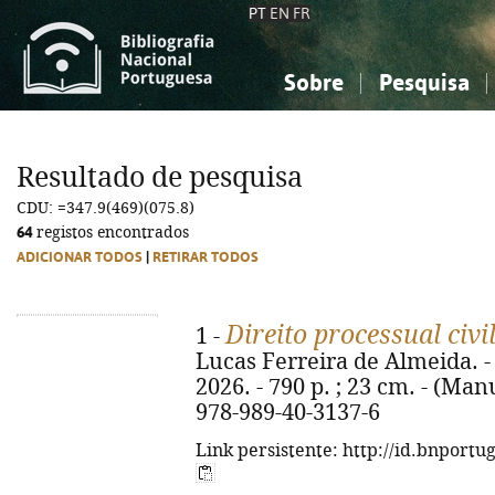
PT
EN
FR
Sobre
Pesquisa
Sobre a Bibliografia Nacional
Simples
Conhecimento, Informação...
Conhecimento, Informação...
Combinada
A
Resultado de pesquisa
Ciências sociais...
Ciências sociais...
CDU: =347.9(469)(075.8)
Arte, desporto...
Arte, desporto...
64
registos encontrados
ADICIONAR TODOS
|
RETIRAR TODOS
Direito processual civi
1 -
Lucas Ferreira de Almeida. -
2026. - 790 p. ; 23 cm. - (Man
978-989-40-3137-6
Link persistente: http://id.bnportu