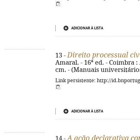
ADICIONAR À LISTA
Direito processual civ
13 -
Amaral. - 16ª ed. - Coimbra : 
cm. - (Manuais universitário
Link persistente: http://id.bnportu
ADICIONAR À LISTA
A ação declarativa 
14 -