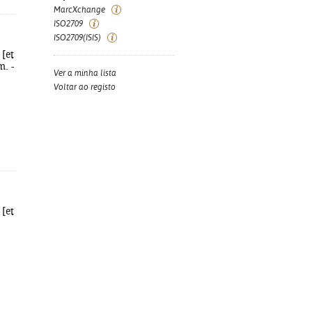
MarcXchange
ISO2709
ISO2709(ISIS)
 [et
m. -
Ver a minha lista
Voltar ao registo
 [et