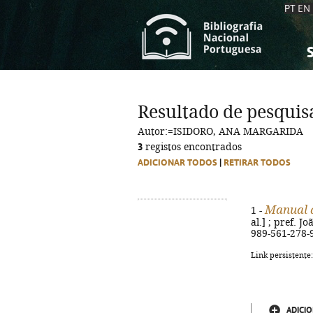
PT
EN
S
S
C
C
Resultado de pesquis
C
C
Autor:=ISIDORO, ANA MARGARIDA
A
A
3
registos encontrados
ADICIONAR TODOS
|
RETIRAR TODOS
Manual d
1 -
al.] ; pref. Jo
989-561-278-
Link persistente
ADICIO