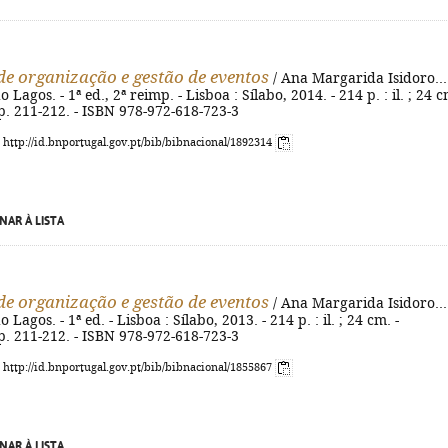
e organização e gestão de eventos
/ Ana Margarida Isidoro...
ão Lagos. - 1ª ed., 2ª reimp. - Lisboa : Sílabo, 2014. - 214 p. : il. ; 24 c
 p. 211-212. - ISBN 978-972-618-723-3
: http://id.bnportugal.gov.pt/bib/bibnacional/1892314
NAR À LISTA
e organização e gestão de eventos
/ Ana Margarida Isidoro...
ão Lagos. - 1ª ed. - Lisboa : Sílabo, 2013. - 214 p. : il. ; 24 cm. -
 p. 211-212. - ISBN 978-972-618-723-3
: http://id.bnportugal.gov.pt/bib/bibnacional/1855867
NAR À LISTA