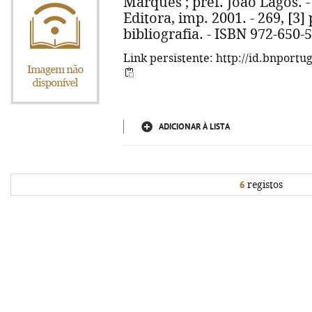
Marques ; pref. João Lagos. - 
Editora, imp. 2001. - 269, [3] 
bibliografia. - ISBN 972-650-
Link persistente: http://id.bnportu
ADICIONAR À LISTA
6
registos