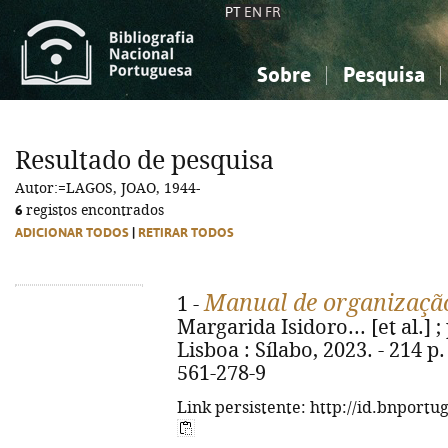
PT
EN
FR
Sobre
Pesquisa
Sobre a Bibliografia Nacional
Simples
Conhecimento, Informação...
Conhecimento, Informação...
Combinada
A
Resultado de pesquisa
Ciências sociais...
Ciências sociais...
Autor:=LAGOS, JOAO, 1944-
Arte, desporto...
Arte, desporto...
6
registos encontrados
ADICIONAR TODOS
|
RETIRAR TODOS
Manual de organização
1 -
Margarida Isidoro... [et al.] ; 
Lisboa : Sílabo, 2023. - 214 p. 
561-278-9
Link persistente: http://id.bnportu