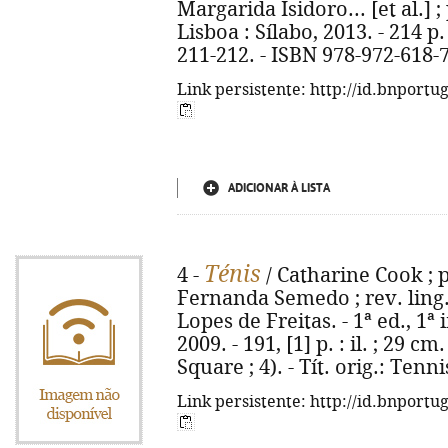
Margarida Isidoro... [et al.] ; 
Lisboa : Sílabo, 2013. - 214 p. :
211-212. - ISBN 978-972-618-
Link persistente: http://id.bnportu
ADICIONAR À LISTA
Ténis
4 -
/ Catharine Cook ; p
Fernanda Semedo ; rev. ling.
Lopes de Freitas. - 1ª ed., 1ª
2009. - 191, [1] p. : il. ; 29 c
Square ; 4). - Tít. orig.: Ten
Link persistente: http://id.bnportu