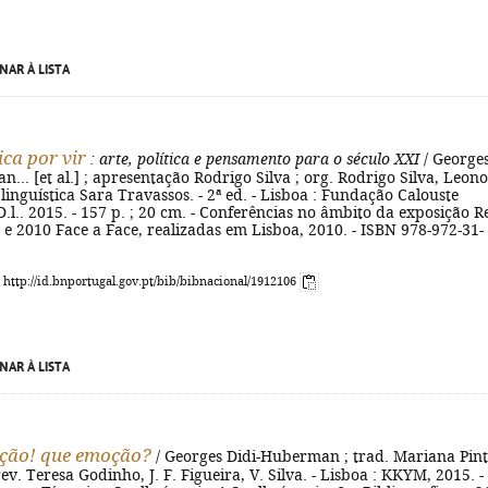
NAR À LISTA
ica por vir
: arte, política e pensamento para o século XXI
/ George
... [et al.] ; apresentação Rodrigo Silva ; org. Rodrigo Silva, Leon
 linguística Sara Travassos. - 2ª ed. - Lisboa : Fundação Calouste
.l.. 2015. - 157 p. ; 20 cm. - Conferências no âmbito da exposição R
 e 2010 Face a Face, realizadas em Lisboa, 2010. - ISBN 978-972-31-
: http://id.bnportugal.gov.pt/bib/bibnacional/1912106
NAR À LISTA
ção! que emoção?
/ Georges Didi-Huberman ; trad. Mariana Pin
ev. Teresa Godinho, J. F. Figueira, V. Silva. - Lisboa : KKYM, 2015. -