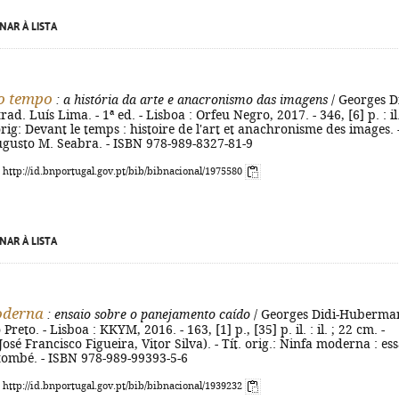
NAR À LISTA
o tempo
: a história da arte e anacronismo das imagens
/ Georges Di
d. Luís Lima. - 1ª ed. - Lisboa : Orfeu Negro, 2017. - 346, [6] p. : il.
orig: Devant le temps : histoire de l'art et anachronisme des images. 
gusto M. Seabra. - ISBN 978-989-8327-81-9
: http://id.bnportugal.gov.pt/bib/bibnacional/1975580
NAR À LISTA
oderna
: ensaio sobre o panejamento caído
/ Georges Didi-Huberman
Preto. - Lisboa : KKYM, 2016. - 163, [1] p., [35] p. il. : il. ; 22 cm. -
José Francisco Figueira, Vitor Silva). - Tít. orig.: Ninfa moderna : ess
tombé. - ISBN 978-989-99393-5-6
: http://id.bnportugal.gov.pt/bib/bibnacional/1939232