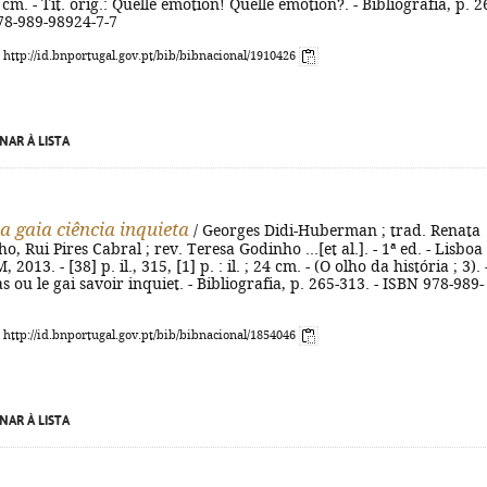
 19 cm. - Tít. orig.: Quelle émotion! Quelle émotion?. - Bibliografia, p. 2
78-989-98924-7-7
: http://id.bnportugal.gov.pt/bib/bibnacional/1910426
NAR À LISTA
a gaia ciência inquieta
/ Georges Didi-Huberman ; trad. Renata
o, Rui Pires Cabral ; rev. Teresa Godinho ...[et al.]. - 1ª ed. - Lisboa 
013. - [38] p. il., 315, [1] p. : il. ; 24 cm. - (O olho da história ; 3). 
las ou le gai savoir inquiet. - Bibliografia, p. 265-313. - ISBN 978-989-
: http://id.bnportugal.gov.pt/bib/bibnacional/1854046
NAR À LISTA