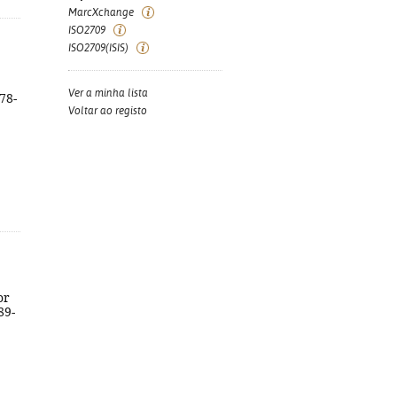
MarcXchange
ISO2709
ISO2709(ISIS)
Ver a minha lista
78-
Voltar ao registo
or
89-