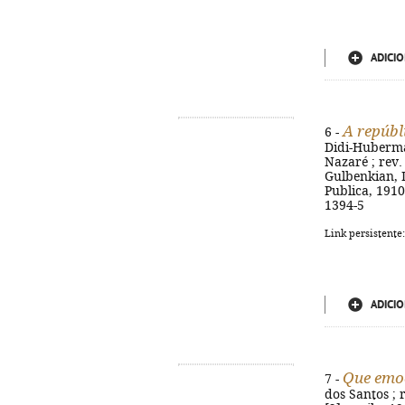
ADICIO
A repúbl
6 -
Didi-Huberman
Nazaré ; rev.
Gulbenkian, D
Publica, 1910
1394-5
Link persistente
ADICIO
Que emo
7 -
dos Santos ; r