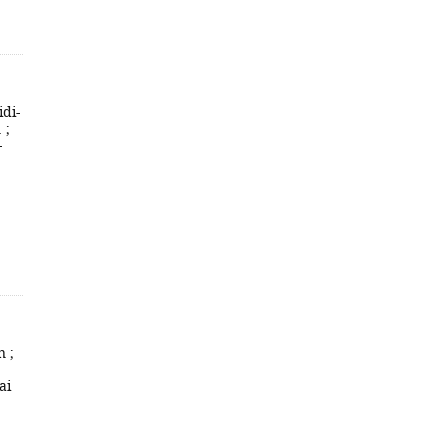
di-
 ;
-
 ;
ai