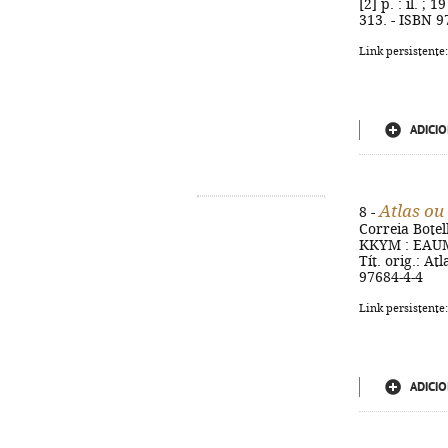
[2] p. : il. ;
313. - ISBN 9
Link persistente
ADICIO
Atlas ou 
8 -
Correia Botelh
KKYM : EAUM, 2
Tít. orig.: At
97684-4-4
Link persistente
ADICIO