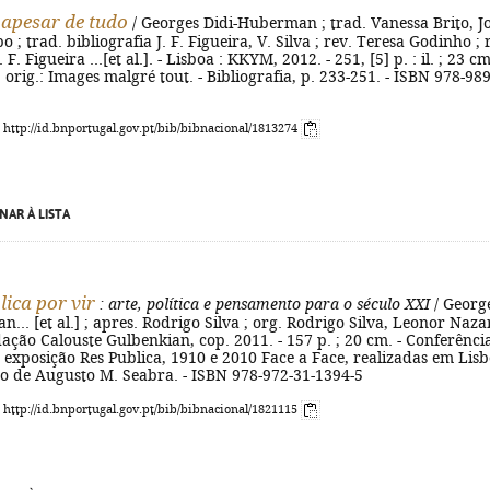
apesar de tudo
/ Georges Didi-Huberman ; trad. Vanessa Brito, J
; trad. bibliografia J. F. Figueira, V. Silva ; rev. Teresa Godinho ; 
 F. Figueira ...[et al.]. - Lisboa : KKYM, 2012. - 251, [5] p. : il. ; 23 cm
. orig.: Images malgré tout. - Bibliografia, p. 233-251. - ISBN 978-989
: http://id.bnportugal.gov.pt/bib/bibnacional/1813274
NAR À LISTA
lica por vir
: arte, política e pensamento para o século XXI
/ Georg
... [et al.] ; apres. Rodrigo Silva ; org. Rodrigo Silva, Leonor Nazar
ação Calouste Gulbenkian, cop. 2011. - 157 p. ; 20 cm. - Conferênci
exposição Res Publica, 1910 e 2010 Face a Face, realizadas em Lisb
ão de Augusto M. Seabra. - ISBN 978-972-31-1394-5
: http://id.bnportugal.gov.pt/bib/bibnacional/1821115