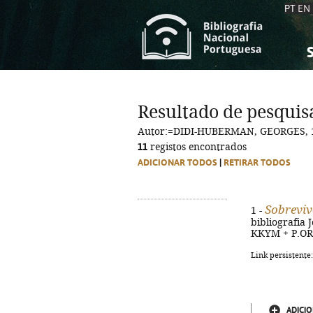
PT
EN
S
S
C
C
Resultado de pesquis
C
C
Autor:=DIDI-HUBERMAN, GEORGES, 
A
A
11
registos encontrados
ADICIONAR TODOS
|
RETIRAR TODOS
Sobreviv
1 -
bibliografia J
KKYM + P.OR.K
Link persistente
ADICIO