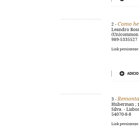
Como he
2 -
Leandro Rosa. 
(Un)common gr
989-5335527
Link persistente
ADICIO
Remonta
3 -
Huberman ; tr
Silva. - Lisbo
54070-8-8
Link persistente