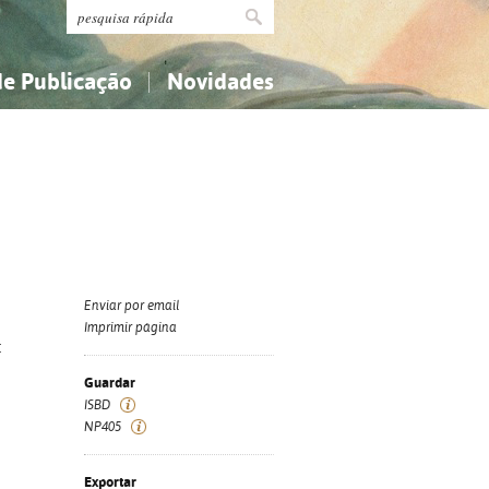
de Publicação
Novidades
s
Religião...
Religião...
Ciências aplicadas...
Ciências aplicadas...
História, geografia, biografias...
História, geografia, biografias...
Enviar por email
Imprimir página
:
Guardar
ISBD
NP405
Exportar