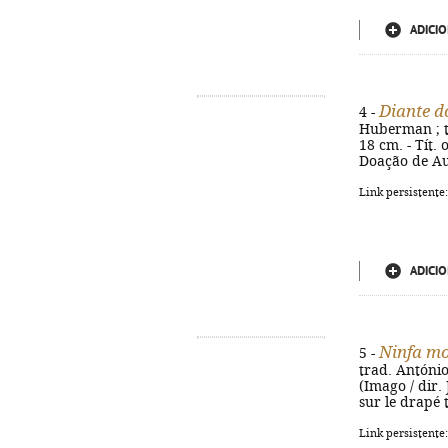
ADICIO
Diante d
4 -
Huberman ; tra
18 cm. - Tít. 
Doação de Au
Link persistente
ADICIO
Ninfa m
5 -
trad. António 
(Imago / dir. 
sur le drapé 
Link persistente