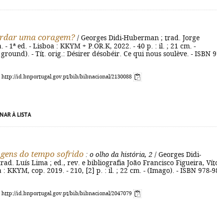
rdar uma coragem?
/ Georges Didi-Huberman ; trad. Jorge
- 1ª ed. - Lisboa : KKYM + P.OR.K, 2022. - 40 p. : il. ; 21 cm. -
ound). - Tít. orig.: Désirer désobéir. Ce qui nous soulève. - ISBN 9
: http://id.bnportugal.gov.pt/bib/bibnacional/2130088
NAR À LISTA
gens do tempo sofrido
: o olho da história, 2
/ Georges Didi-
ad. Luís Lima ; ed., rev. e bibliografia João Francisco Figueira, Vít
a : KKYM, cop. 2019. - 210, [2] p. : il. ; 22 cm. - (Imago). - ISBN 978-9
: http://id.bnportugal.gov.pt/bib/bibnacional/2047079