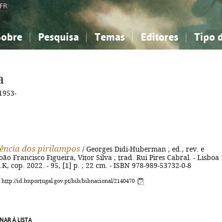
FR
Sobre
Pesquisa
Temas
Editores
Tipo 
obre a Bibliografia Nacional
imples
onhecimento, Informação...
onhecimento, Informação...
Combinada
A minha lista
Como utilizar
Filosofia, psicologia...
Filosofia, psicologia...
Perguntas frequente
a
iências sociais...
iências sociais...
Ciências exatas e naturais...
Ciências exatas e naturais...
1953-
rte, desporto...
rte, desporto...
Literatura, linguística...
Literatura, linguística...
ência dos pirilampos
/ Georges Didi-Huberman ; ed., rev. e
oão Francisco Figueira, Vitor Silva ; trad. Rui Pires Cabral. - Lisboa 
, cop. 2022. - 95, [1] p. ; 22 cm. - ISBN 978-989-53732-0-8
: http://id.bnportugal.gov.pt/bib/bibnacional/2140470
NAR À LISTA