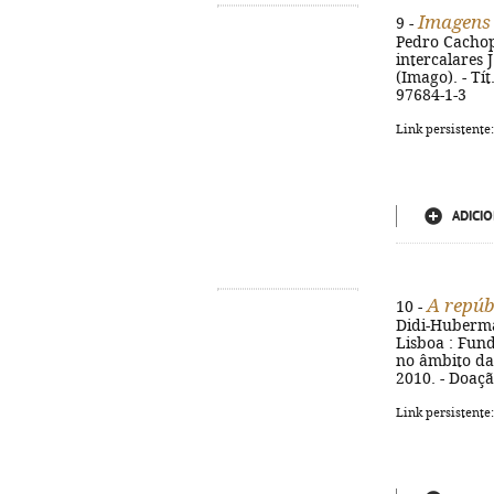
Imagens 
9 -
Pedro Cachopo 
intercalares J.
(Imago). - Tít
97684-1-3
Link persistente
ADICIO
A repúb
10 -
Didi-Huberman
Lisboa : Fund
no âmbito da 
2010. - Doaç
Link persistente