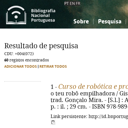
PT
EN
FR
Sobre
Pesquisa
Sobre a Bibliografia Nacional
Simples
Conhecimento, Informação...
Conhecimento, Informação...
Combinada
A
Resultado de pesquisa
Ciências sociais...
Ciências sociais...
CDU: =004(072)
Arte, desporto...
Arte, desporto...
60
registos encontrados
ADICIONAR TODOS
|
RETIRAR TODOS
Curso de robótica e p
1 -
o teu robô empilhadora / Gise
trad. Gonçalo Mira. - [S.l.] : 
p. : il. ; 29 cm. - ISBN 978-98
Link persistente: http://id.bnportu