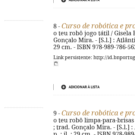
ADICIONAR À LISTA
Curso de robótica e p
8 -
o teu robô jogo tátil / Gisela 
Gonçalo Mira. - [S.l.] : Atlânti
29 cm. - ISBN 978-989-786-56
Link persistente: http://id.bnportu
ADICIONAR À LISTA
Curso de robótica e p
9 -
o teu robô limpa-para-brisas 
; trad. Gonçalo Mira. - [S.l.] 
p. : il. ; 29 cm. - ISBN 978-98