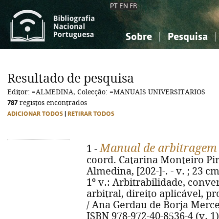
PT
EN
FR
Sobre
Pesquisa
Sobre a Bibliografia Nacional
Simples
Conhecimento, Informação...
Conhecimento, Informação...
Combinada
A
Resultado de pesquisa
Ciências sociais...
Ciências sociais...
Editor: =ALMEDINA, Colecção: =MANUAIS UNIVERSITARIOS
Arte, desporto...
Arte, desporto...
787
registos encontrados
ADICIONAR TODOS
|
RETIRAR TODOS
Manual de arbitragem 
1 -
coord. Catarina Monteiro Pire
Almedina, [202-]-. - v. ; 23 c
1º v.: Arbitrabilidade, conv
arbitral, direito aplicável, p
/ Ana Gerdau de Borja Mercerea
ISBN 978-972-40-8536-4 (v. 1)