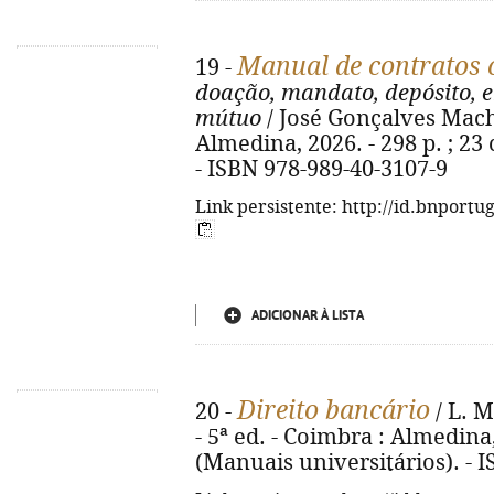
Manual de contratos c
19 -
doação, mandato, depósito, 
mútuo
/ José Gonçalves Macha
Almedina, 2026. - 298 p. ; 23
- ISBN 978-989-40-3107-9
Link persistente: http://id.bnportu
ADICIONAR À LISTA
Direito bancário
20 -
/ L. 
- 5ª ed. - Coimbra : Almedina, 
(Manuais universitários). - 