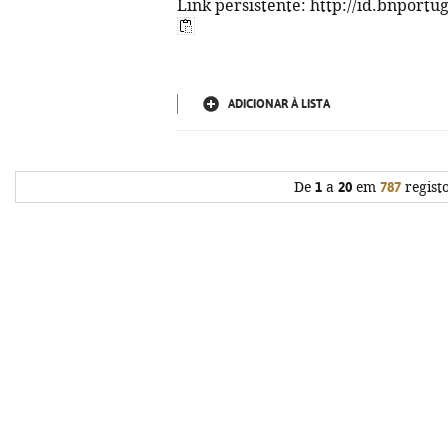
Link persistente: http://id.bnportu
ADICIONAR À LISTA
De
1
a
20
em
787
regist