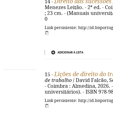
Direito das sucessões
14 -
Menezes Leitão. - 2ª ed. - Co
; 23 cm. - (Manuais universit
0
Link persistente: http://id.bnportu
ADICIONAR À LISTA
Lições de direito do t
15 -
de trabalho
/ David Falcão, S
- Coimbra : Almedina, 2026. -
universitários). - ISBN 978-9
Link persistente: http://id.bnportu