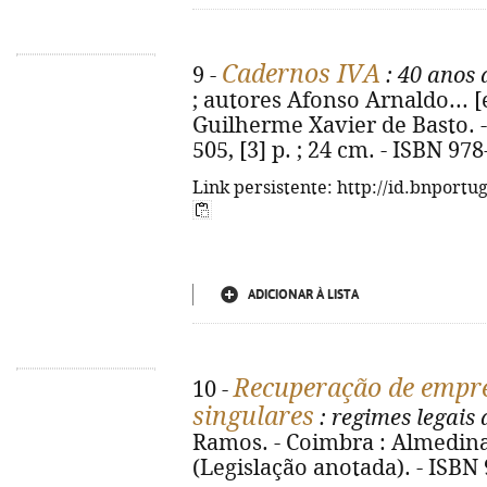
Cadernos IVA
9 -
: 40 anos 
; autores Afonso Arnaldo... [e
Guilherme Xavier de Basto. -
505, [3] p. ; 24 cm. - ISBN 97
Link persistente: http://id.bnportu
ADICIONAR À LISTA
Recuperação de empre
10 -
singulares
: regimes legais
Ramos. - Coimbra : Almedina, 
(Legislação anotada). - ISBN