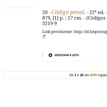
Código penal
20 -
. - 22ª ed
879, [1] p. ; 17 cm. - (Código
3219-9
Link persistente: http://id.bnportu
ADICIONAR À LISTA
De
1
a
20
em
6959
regist