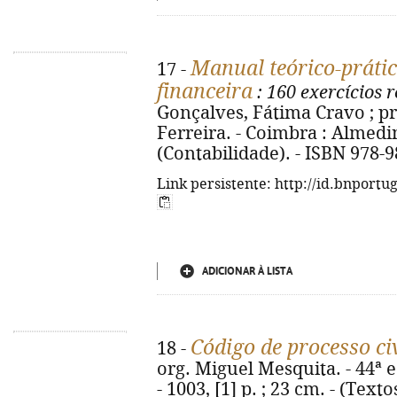
Manual teórico-prátic
17 -
financeira
: 160 exercícios 
Gonçalves, Fátima Cravo ; p
Ferreira. - Coimbra : Almedina
(Contabilidade). - ISBN 978-
Link persistente: http://id.bnportu
ADICIONAR À LISTA
Código de processo civ
18 -
org. Miguel Mesquita. - 44ª 
- 1003, [1] p. ; 23 cm. - (Text