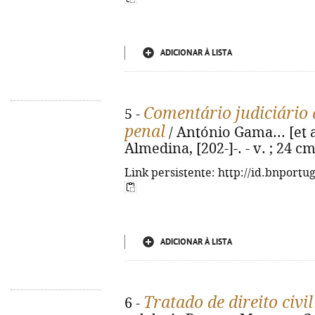
ADICIONAR À LISTA
Comentário judiciário 
5 -
penal
/ António Gama... [et al
Almedina, [202-]-. - v. ; 24 c
Link persistente: http://id.bnportu
ADICIONAR À LISTA
Tratado de direito civil
6 -