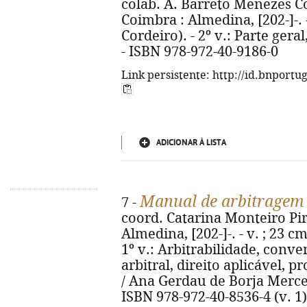
colab. A. Barreto Menezes Cor
Coimbra : Almedina, [202-]-. 
Cordeiro). - 2º v.: Parte geral
- ISBN 978-972-40-9186-0
Link persistente: http://id.bnportu
ADICIONAR À LISTA
Manual de arbitragem 
7 -
coord. Catarina Monteiro Pire
Almedina, [202-]-. - v. ; 23 c
1º v.: Arbitrabilidade, conv
arbitral, direito aplicável, p
/ Ana Gerdau de Borja Mercerea
ISBN 978-972-40-8536-4 (v. 1)