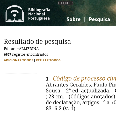
PT
EN
FR
Sobre
Pesquisa
Sobre a Bibliografia Nacional
Simples
Conhecimento, Informação...
Conhecimento, Informação...
Combinada
A
Resultado de pesquisa
Ciências sociais...
Ciências sociais...
Editor: =ALMEDINA
Arte, desporto...
Arte, desporto...
6959
registos encontrados
ADICIONAR TODOS
|
RETIRAR TODOS
Código de processo civ
1 -
Abrantes Geraldes, Paulo Pim
Sousa. - 2ª ed. actualizada. -
; 23 cm. - (Códigos anotados).
de declaração, artigos 1º a 70
8316-2 (v. 1)