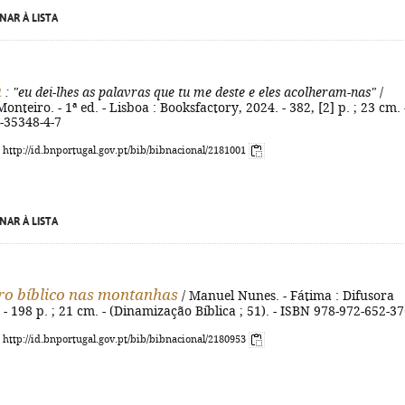
NAR À LISTA
a
: "eu dei-lhes as palavras que tu me deste e eles acolheram-nas"
/
onteiro. - 1ª ed. - Lisboa : Booksfactory, 2024. - 382, [2] p. ; 23 cm. 
-35348-4-7
: http://id.bnportugal.gov.pt/bib/bibnacional/2181001
NAR À LISTA
ro bíblico nas montanhas
/ Manuel Nunes. - Fátima : Difusora
. - 198 p. ; 21 cm. - (Dinamização Bíblica ; 51). - ISBN 978-972-652-37
: http://id.bnportugal.gov.pt/bib/bibnacional/2180953