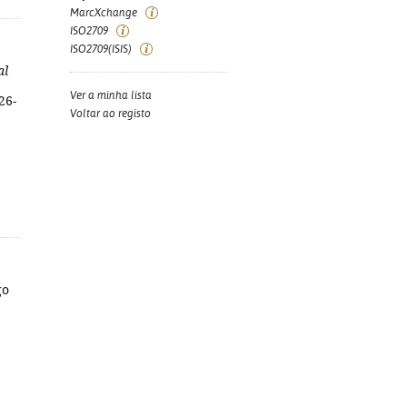
MarcXchange
ISO2709
ISO2709(ISIS)
al
Ver a minha lista
26-
Voltar ao registo
go