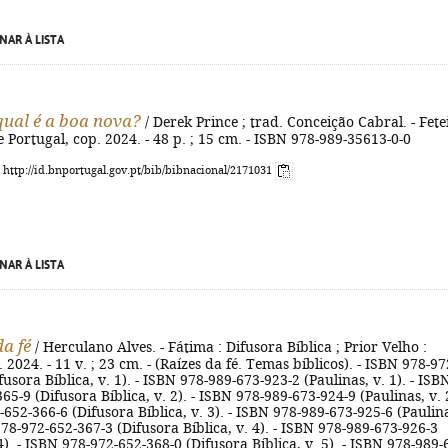
NAR À LISTA
 qual é a boa nova?
/ Derek Prince ; trad. Conceição Cabral. - Fete
e Portugal, cop. 2024. - 48 p. ; 15 cm. - ISBN 978-989-35613-0-0
: http://id.bnportugal.gov.pt/bib/bibnacional/2171031
NAR À LISTA
da fé
/ Herculano Alves. - Fátima : Difusora Bíblica ; Prior Velho :
 2024. - 11 v. ; 23 cm. - (Raízes da fé. Temas bíblicos). - ISBN 978-97
usora Bíblica, v. 1). - ISBN 978-989-673-923-2 (Paulinas, v. 1). - ISB
5-9 (Difusora Bíblica, v. 2). - ISBN 978-989-673-924-9 (Paulinas, v. 2
652-366-6 (Difusora Bíblica, v. 3). - ISBN 978-989-673-925-6 (Paulin
 978-972-652-367-3 (Difusora Bíblica, v. 4). - ISBN 978-989-673-926-3
 4). - ISBN 978-972-652-368-0 (Difusora Bíblica, v. 5). - ISBN 978-989-