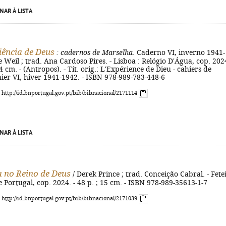
NAR À LISTA
iência de Deus
: cadernos de Marselha
. Caderno VI, inverno 1941-
 Weil ; trad. Ana Cardoso Pires. - Lisboa : Relógio D'Água, cop. 2024
24 cm. - (Antropos). - Tít. orig.: L'Expérience de Dieu - cahiers de
hier VI, hiver 1941-1942. - ISBN 978-989-783-448-6
: http://id.bnportugal.gov.pt/bib/bibnacional/2171114
NAR À LISTA
 no Reino de Deus
/ Derek Prince ; trad. Conceição Cabral. - Fete
e Portugal, cop. 2024. - 48 p. ; 15 cm. - ISBN 978-989-35613-1-7
: http://id.bnportugal.gov.pt/bib/bibnacional/2171039