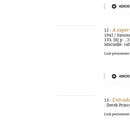
ADICIO
A exper
12 -
1942 / Simone
133, [8] p. ; 
Marseille: ca
Link persistente
ADICIO
Entrada
13 -
: Derek Princ
Link persistente