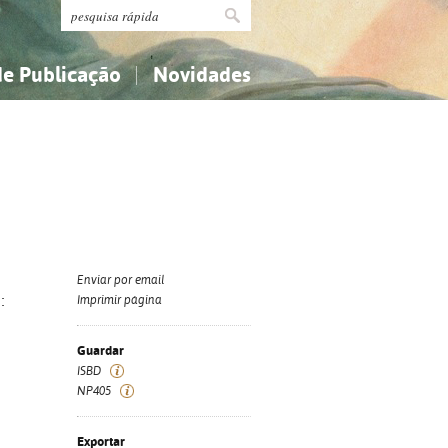
de Publicação
Novidades
s
Religião...
Religião...
Ciências aplicadas...
Ciências aplicadas...
História, geografia, biografias...
História, geografia, biografias...
Enviar por email
:
Imprimir página
Guardar
ISBD
NP405
Exportar