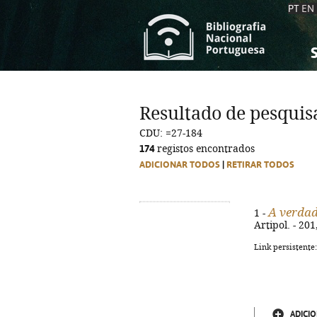
PT
EN
S
S
C
C
Resultado de pesquis
C
C
CDU: =27-184
A
A
174
registos encontrados
ADICIONAR TODOS
|
RETIRAR TODOS
A verdad
1 -
Artipol. - 20
Link persistente
ADICIO