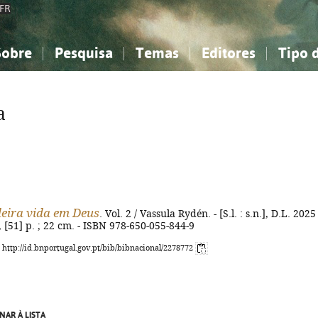
FR
Sobre
Pesquisa
Temas
Editores
Tipo 
obre a Bibliografia Nacional
imples
onhecimento, Informação...
onhecimento, Informação...
Combinada
A minha lista
Como utilizar
Filosofia, psicologia...
Filosofia, psicologia...
Perguntas frequente
a
iências sociais...
iências sociais...
Ciências exatas e naturais...
Ciências exatas e naturais...
rte, desporto...
rte, desporto...
Literatura, linguística...
Literatura, linguística...
eira vida em Deus
. Vol. 2 / Vassula Rydén. - [S.l. : s.n.], D.L. 2025 
1, [51] p. ; 22 cm. - ISBN 978-650-055-844-9
: http://id.bnportugal.gov.pt/bib/bibnacional/2278772
NAR À LISTA