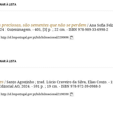
NAR À LISTA
 preciosas, são sementes que não se perdem
/ Ana Sofia Felix
 2024 : Gutenimagem. - 405, [3] p. ; 22 cm. - ISBN 978-989-33-6998-2
: http://id.bnportugal.gov.pt/bib/bibnacional/2200696
NAR À LISTA
es
/ Santo Agostinho ; trad. Lúcio Craveiro da Silva, Elias Couto. - 1
 Editorial AO, 2024. - 591 p. ; 19 cm. - ISBN 978-972-39-0988-3
: http://id.bnportugal.gov.pt/bib/bibnacional/2198330