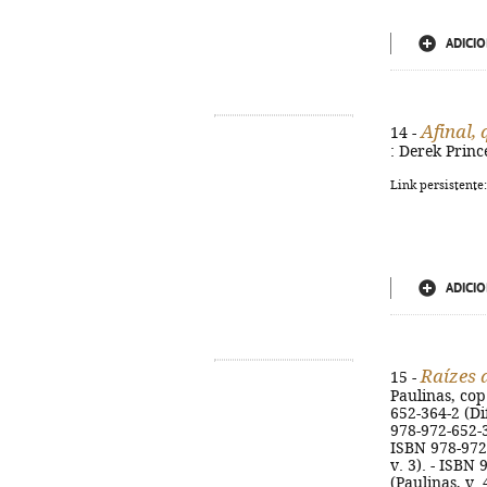
ADICIO
Afinal,
14 -
: Derek Princ
Link persistente
ADICIO
Raízes 
15 -
Paulinas, cop.
652-364-2 (Dif
978-972-652-36
ISBN 978-972-
v. 3). - ISBN
(Paulinas, v.