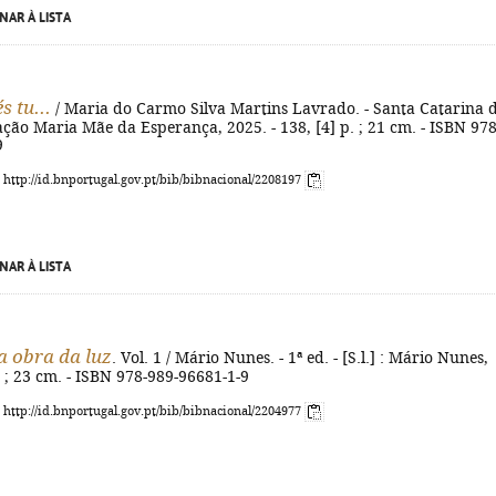
NAR À LISTA
s tu...
/ Maria do Carmo Silva Martins Lavrado. - Santa Catarina 
ção Maria Mãe da Esperança, 2025. - 138, [4] p. ; 21 cm. - ISBN 978
9
: http://id.bnportugal.gov.pt/bib/bibnacional/2208197
NAR À LISTA
 a obra da luz
. Vol. 1 / Mário Nunes. - 1ª ed. - [S.l.] : Mário Nunes,
. ; 23 cm. - ISBN 978-989-96681-1-9
: http://id.bnportugal.gov.pt/bib/bibnacional/2204977