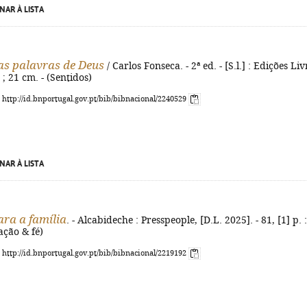
NAR À LISTA
as palavras de Deus
/ Carlos Fonseca. - 2ª ed. - [S.l.] : Edições Liv
 ; 21 cm. - (Sentidos)
: http://id.bnportugal.gov.pt/bib/bibnacional/2240529
NAR À LISTA
ara a família
. - Alcabideche : Presspeople, [D.L. 2025]. - 81, [1] p. : 
ação & fé)
: http://id.bnportugal.gov.pt/bib/bibnacional/2219192