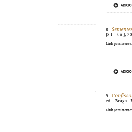
ADICIO
Sementes
8 -
[S.l. : s.n.],
Link persistente
ADICIO
Confissõ
9 -
ed. - Braga :
Link persistente