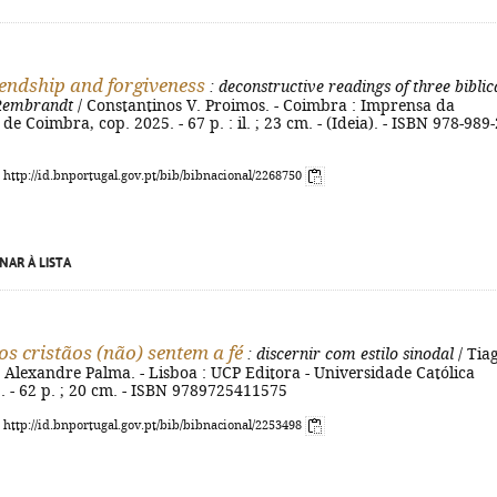
riendship and forgiveness
: deconstructive readings of three biblic
 Rembrandt
/ Constantinos V. Proimos. - Coimbra : Imprensa da
e Coimbra, cop. 2025. - 67 p. : il. ; 23 cm. - (Ideia). - ISBN 978-989-
: http://id.bnportugal.gov.pt/bib/bibnacional/2268750
NAR À LISTA
s cristãos (não) sentem a fé
: discernir com estilo sinodal
/ Tia
f. Alexandre Palma. - Lisboa : UCP Editora - Universidade Católica
. - 62 p. ; 20 cm. - ISBN 9789725411575
: http://id.bnportugal.gov.pt/bib/bibnacional/2253498