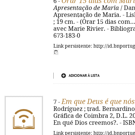
Orar 15 dias com Mari
6 -
Apresentação de Maria
/ Dan
Apresentação de Maria. - Lisb
; 19 cm. - (Orar 15 dias com...)
avec Marie Rivier. - Bibliogra
673-183-0
Link persistente: http://id.bnportu
ADICIONAR À LISTA
Em que Deus é que nó
7 -
Rodríguez ; trad. Bernardino
Gráfica de Coimbra 2, D.L. 2009
En qué Dios creemos?. - ISB
Link persistente: http://id.bnportu