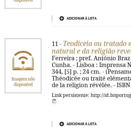
ADICIONAR À LISTA
Teodiceia ou tratado 
11 -
natural e da religião rev
Ferreira ; pref. António Braz 
Cunha. - Lisboa : Imprensa N
344, [5] p. ; 24 cm. - (Pensam
Théodicée ou traité elémentai
de la religion révélée. - ISB
Link persistente: http://id.bnportu
ADICIONAR À LISTA