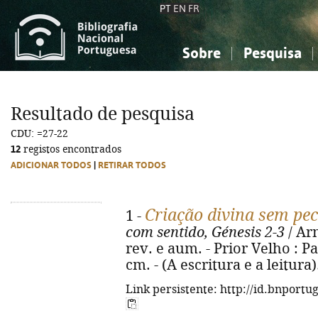
PT
EN
FR
Sobre
Pesquisa
Sobre a Bibliografia Nacional
Simples
Conhecimento, Informação...
Conhecimento, Informação...
Combinada
A
Resultado de pesquisa
Ciências sociais...
Ciências sociais...
CDU: =27-22
Arte, desporto...
Arte, desporto...
12
registos encontrados
ADICIONAR TODOS
|
RETIRAR TODOS
Criação divina sem p
1 -
com sentido, Génesis 2-3
/ Ar
rev. e aum. - Prior Velho : Paul
cm. - (A escritura e a leitura
Link persistente: http://id.bnportu